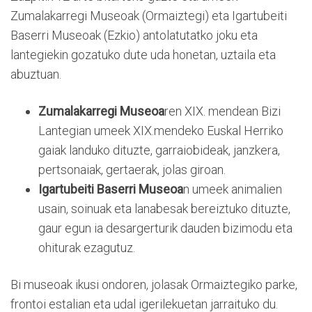
Zumalakarregi Museoak (Ormaiztegi) eta Igartubeiti
Baserri Museoak (Ezkio) antolatutatko joku eta
lantegiekin gozatuko dute uda honetan, uztaila eta
abuztuan.
Zumalakarregi Museoa
ren XIX. mendean Bizi
Lantegian umeek XIX.mendeko Euskal Herriko
gaiak landuko dituzte, garraiobideak, janzkera,
pertsonaiak, gertaerak, jolas giroan.
Igartubeiti Baserri Museoa
n umeek animalien
usain, soinuak eta lanabesak bereiztuko dituzte,
gaur egun ia desargerturik dauden bizimodu eta
ohiturak ezagutuz.
Bi museoak ikusi ondoren, jolasak Ormaiztegiko parke,
frontoi estalian eta udal igerilekuetan jarraituko du.