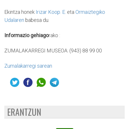
Ekintza honek
Irizar Koop. E.
eta
Ormaiztegiko
Udalaren
babesa du.
Informazio gehiago
rako :
ZUMALAKARREGI MUSEOA: (943) 88 99 00
Zumalakarregi sarean
ERANTZUN