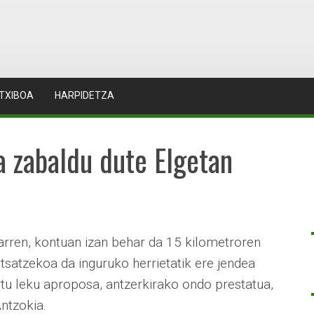
TXIBOA
HARPIDETZA
a zabaldu dute Elgetan
rren, kontuan izan behar da 15 kilometroren
ntsatzekoa da inguruko herrietatik ere jendea
tu leku aproposa, antzerkirako ondo prestatua,
ntzokia.