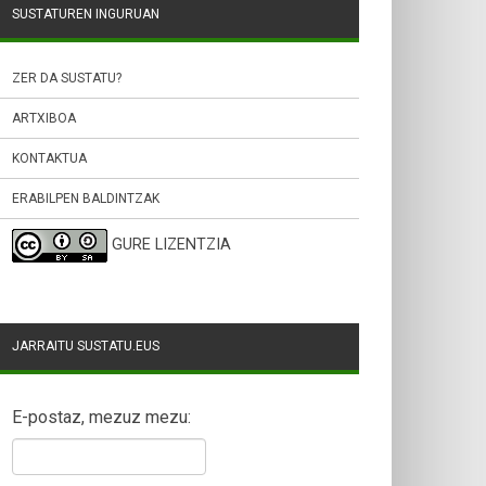
SUSTATUREN INGURUAN
ZER DA SUSTATU?
ARTXIBOA
KONTAKTUA
ERABILPEN BALDINTZAK
GURE LIZENTZIA
JARRAITU SUSTATU.EUS
E-postaz, mezuz mezu: