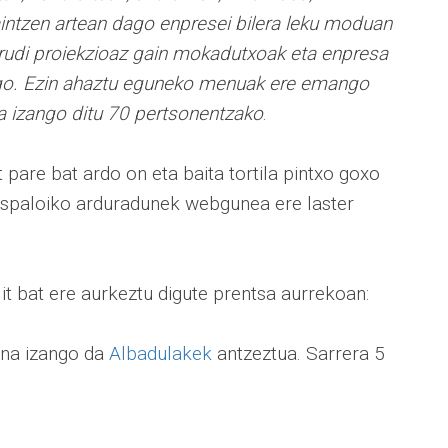
intzen artean dago enpresei bilera leku moduan
 irudi proiekzioaz gain mokadutxoak eta enpresa
ago. Ezin ahaztu eguneko menuak ere emango
kia izango ditu 70 pertsonentzako
.
pare bat ardo on eta baita tortila pintxo goxo
 Espaloiko arduradunek webgunea ere laster
it bat ere aurkeztu digute prentsa aurrekoan:
ana izango da
Albadulakek
antzeztua. Sarrera 5