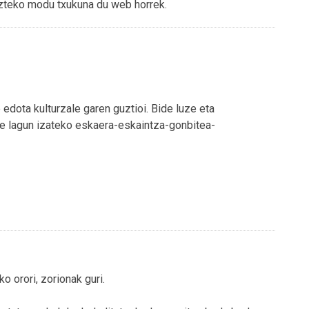
zteko modu txukuna du web horrek.
 edota kulturzale garen guztioi. Bide luze eta
de lagun izateko eskaera-eskaintza-gonbitea-
o orori, zorionak guri.