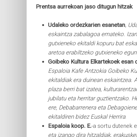
Prentsa aurrekoan jaso ditugun hitzak
Udaleko ordezkarien esanetan
,
Uda
eskaintza zabalagoa emateko. Izan 
gutxieneko ekitaldi kopuru bat eska
aretoa erabiltzeko gutxieneko egun
Goibeko Kultura Elkartekoek esan 
Espaloia Kafe Antzokia Goibeko Kul
ekitaldiak era duinean eskaintzea. 
plaza berri bat izatea, kulturarent
jubilatu eta herritar guztientzako. 
ere, Debabarrenera eta Debagoienera
ekitaldiren bidez Euskal Herrira
.
Espaloia koop. E.
-a sortu dutenek 
eta izango dira hitzaldiak, erakusket