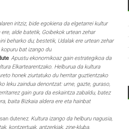
laren iritziz, bide egokiena da elgetarrei kultur
ere, alde batetik, Goibekok urtean zehar
ini beharko du; bestetik, Udalak ere urtean zehar
 kopuru bat izango du
.
dute
:
Apustu ekonomikoaz gain estrategikoa da
tura Elkartearentzako. Helburua da kultura
Areto honek ziurtatuko du herritar guztientzako
zako leku zaindua denontzat: ume, gazte, guraso,
Herritarrez gain gura da eskaintza zabaldu, batez
, baita Bizkaia aldera ere eta hainbat
esan dutenez:
Kultura izango da helburu nagusia,
ak, kontzertuak, antzerkiak, zine-kluba,