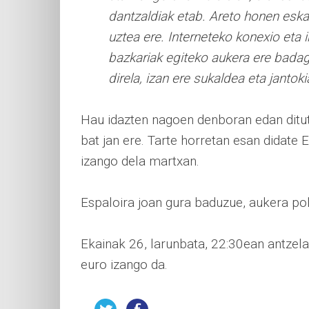
dantzaldiak etab. Areto honen eska
uztea ere. Interneteko konexio eta
bazkariak egiteko aukera ere bad
direla, izan ere sukaldea eta janto
Hau idazten nagoen denboran edan ditut 
bat jan ere. Tarte horretan esan didate
izango dela martxan.
Espaloira joan gura baduzue, aukera pol
Ekainak 26, larunbata, 22:30ean antzel
euro izango da.