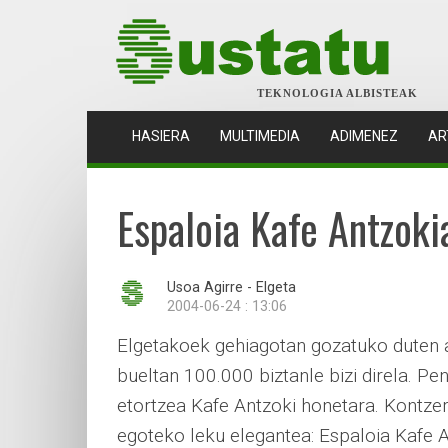
TEKNOLOGIA ALBISTEAK
(CURRENT)
HASIERA
MULTIMEDIA
ADIMENEZ
AR
Espaloia Kafe Antzoki
Usoa Agirre - Elgeta
2004-06-24 : 13:06
Elgetakoek gehiagotan gozatuko duten a
bueltan 100.000 biztanle bizi direla. Pe
etortzea Kafe Antzoki honetara. Kontzer
egoteko leku elegantea: Espaloia Kafe A