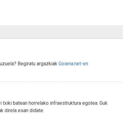
duzuela? Begiratu argazkiak
Goiena.net-en
i txiki batean horrelako infraestruktura egotea. Guk
k direla esan didate.