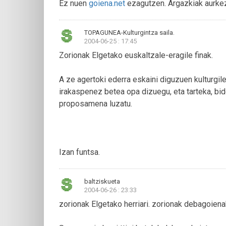
Ez nuen
goiena.net
ezagutzen. Argazkiak aurke
TOPAGUNEA-Kulturgintza saila.
2004-06-25 : 17:45
Zorionak Elgetako euskaltzale-eragile finak.
A ze agertoki ederra eskaini diguzuen kulturgile
irakaspenez betea opa dizuegu, eta tarteka, bi
proposamena luzatu.
Izan funtsa.
baltziskueta
2004-06-26 : 23:33
zorionak Elgetako herriari. zorionak debagoienak