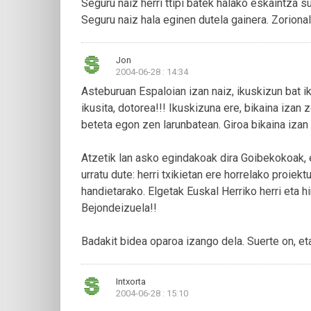
Seguru naiz herri ttipi batek halako eskaintza s
Seguru naiz hala eginen dutela gainera. Zoriona
Jon
2004-06-28 : 14:34
Asteburuan Espaloian izan naiz, ikuskizun bat iku
ikusita, dotorea!!! Ikuskizuna ere, bikaina izan
beteta egon zen larunbatean. Giroa bikaina izan
Atzetik lan asko egindakoak dira Goibekokoak, e
urratu dute: herri txikietan ere horrelako proiekt
handietarako. Elgetak Euskal Herriko herri eta h
Bejondeizuela!!
Badakit bidea oparoa izango dela. Suerte on, et
Intxorta
2004-06-28 : 15:10