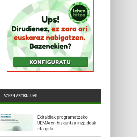
AZKEN ARTIKULUAK
Ekitaldiak programatzeko
UEMAren hizkuntza irizpideak
eta gida