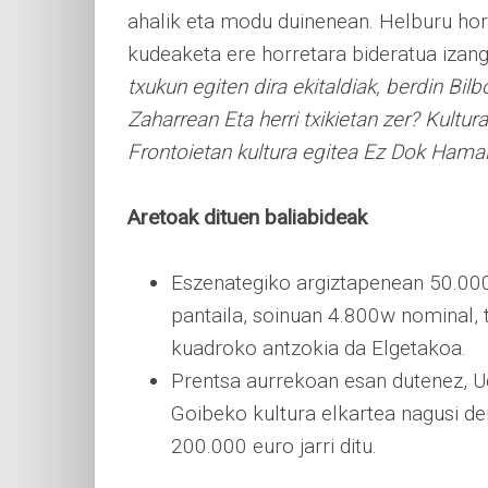
ahalik eta modu duinenean. Helburu horr
kudeaketa ere horretara bideratua izan
txukun egiten dira ekitaldiak, berdin B
Zaharrean Eta herri txikietan zer? Kultu
Frontoietan kultura egitea Ez Dok Hama
Aretoak dituen baliabideak
Eszenategiko argiztapenean 50.000 
pantaila, soinuan 4.800w nominal, 
kuadroko antzokia da Elgetakoa.
Prentsa aurrekoan esan dutenez, Ud
Goibeko kultura elkartea nagusi de
200.000 euro jarri ditu.