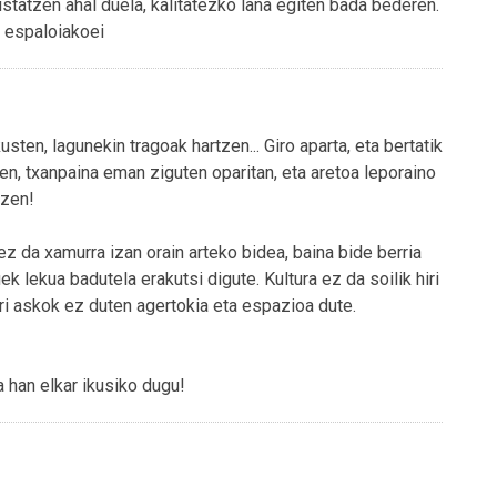
ustatzen ahal duela, kalitatezko lana egiten bada bederen.
l espaloiakoei
sten, lagunekin tragoak hartzen... Giro aparta, eta bertatik
 zen, txanpaina eman ziguten oparitan, eta aretoa leporaino
 zen!
z da xamurra izan orain arteko bidea, baina bide berria
uek lekua badutela erakutsi digute. Kultura ez da soilik hiri
iri askok ez duten agertokia eta espazioa dute.
a han elkar ikusiko dugu!