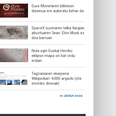
Gure Monetaren billeteen
diseinua ere aukeratu behar da
SpaceX suziriaren talka Ilargian
abuztuaren 5ean: Elon Musk ez
doa barruan
Nola egin Euskal Herriko
eklipse-mapa on bat ordu
erdian
Tagzaniaren ekarpena
Wikipediari: 4.000 argazki (eta
etorriko direnak)
»»
Jardun osoa