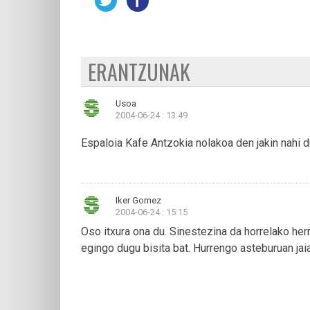
ERANTZUNAK
Usoa
2004-06-24 : 13:49
Espaloia Kafe Antzokia nolakoa den jakin nahi 
Iker Gomez
2004-06-24 : 15:15
Oso itxura ona du. Sinestezina da horrelako herr
egingo dugu bisita bat. Hurrengo asteburuan jaia