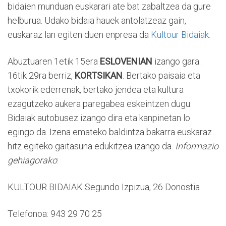
bidaien munduan euskarari ate bat zabaltzea da gure
helburua. Udako bidaia hauek antolatzeaz gain,
euskaraz lan egiten duen enpresa da
Kultour Bidaiak.
Abuztuaren 1etik 15era
ESLOVENIAN
izango gara.
16tik 29ra berriz,
KORTSIKAN
. Bertako paisaia eta
txokorik ederrenak, bertako jendea eta kultura
ezagutzeko aukera paregabea eskeintzen dugu.
Bidaiak autobusez izango dira eta kanpinetan lo
egingo da. Izena emateko baldintza bakarra euskaraz
hitz egiteko gaitasuna edukitzea izango da.
Informazio
gehiagorako
:
KULTOUR BIDAIAK Segundo Izpizua, 26 Donostia
Telefonoa: 943 29 70 25