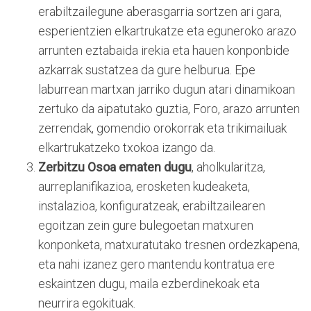
erabiltzailegune aberasgarria sortzen ari gara,
esperientzien elkartrukatze eta eguneroko arazo
arrunten eztabaida irekia eta hauen konponbide
azkarrak sustatzea da gure helburua. Epe
laburrean martxan jarriko dugun atari dinamikoan
zertuko da aipatutako guztia, Foro, arazo arrunten
zerrendak, gomendio orokorrak eta trikimailuak
elkartrukatzeko txokoa izango da.
Zerbitzu Osoa ematen dugu
, aholkularitza,
aurreplanifikazioa, erosketen kudeaketa,
instalazioa, konfiguratzeak, erabiltzailearen
egoitzan zein gure bulegoetan matxuren
konponketa, matxuratutako tresnen ordezkapena,
eta nahi izanez gero mantendu kontratua ere
eskaintzen dugu, maila ezberdinekoak eta
neurrira egokituak.