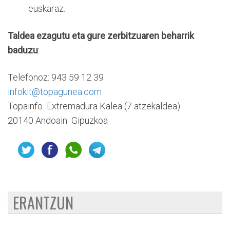
euskaraz.
Taldea ezagutu eta gure zerbitzuaren beharrik
baduzu
:
Telefonoz: 943 59 12 39
infokit@topagunea.com
Topainfo  Extremadura Kalea (7 atzekaldea)
20140 Andoain  Gipuzkoa
ERANTZUN