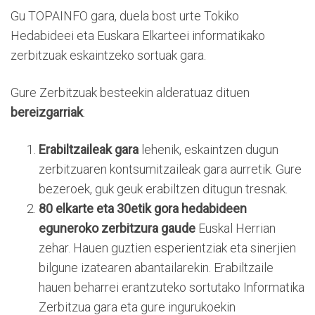
Gu TOPAINFO gara, duela bost urte Tokiko
Hedabideei eta Euskara Elkarteei informatikako
zerbitzuak eskaintzeko sortuak gara.
Gure Zerbitzuak besteekin alderatuaz dituen
bereizgarriak
:
Erabiltzaileak gara
lehenik, eskaintzen dugun
zerbitzuaren kontsumitzaileak gara aurretik. Gure
bezeroek, guk geuk erabiltzen ditugun tresnak.
80 elkarte eta 30etik gora hedabideen
eguneroko zerbitzura gaude
Euskal Herrian
zehar. Hauen guztien esperientziak eta sinerjien
bilgune izatearen abantailarekin. Erabiltzaile
hauen beharrei erantzuteko sortutako Informatika
Zerbitzua gara eta gure ingurukoekin