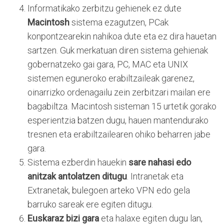
Informatikako zerbitzu gehienek ez dute
Macintosh
sistema ezagutzen, PCak
konpontzearekin nahikoa dute eta ez dira hauetan
sartzen. Guk merkatuan diren sistema gehienak
gobernatzeko gai gara, PC, MAC eta UNIX
sistemen eguneroko erabiltzaileak garenez,
oinarrizko ordenagailu zein zerbitzari mailan ere
bagabiltza. Macintosh sisteman 15 urtetik gorako
esperientzia batzen dugu, hauen mantendurako
tresnen eta erabiltzailearen ohiko beharren jabe
gara.
Sistema ezberdin hauekin
sare nahasi edo
anitzak antolatzen ditugu
. Intranetak eta
Extranetak, bulegoen arteko VPN edo gela
barruko sareak ere egiten ditugu.
Euskaraz bizi gara
eta halaxe egiten dugu lan,