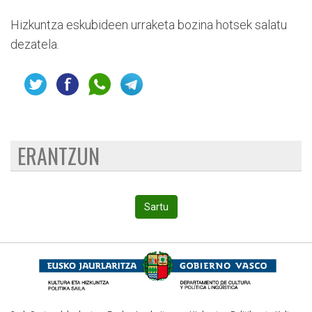
Hizkuntza eskubideen urraketa bozina hotsek salatu
dezatela.
ERANTZUN
Sartu