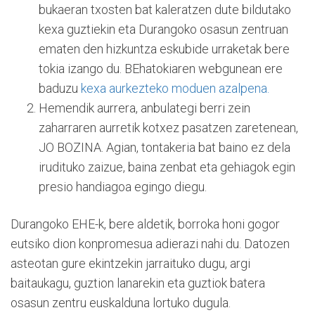
bukaeran txosten bat kaleratzen dute bildutako
kexa guztiekin eta Durangoko osasun zentruan
ematen den hizkuntza eskubide urraketak bere
tokia izango du. BEhatokiaren webgunean ere
baduzu
kexa aurkezteko moduen azalpena.
Hemendik aurrera, anbulategi berri zein
zaharraren aurretik kotxez pasatzen zaretenean,
JO BOZINA. Agian, tontakeria bat baino ez dela
irudituko zaizue, baina zenbat eta gehiagok egin
presio handiagoa egingo diegu.
Durangoko EHE-k, bere aldetik, borroka honi gogor
eutsiko dion konpromesua adierazi nahi du. Datozen
asteotan gure ekintzekin jarraituko dugu, argi
baitaukagu, guztion lanarekin eta guztiok batera
osasun zentru euskalduna lortuko dugula.