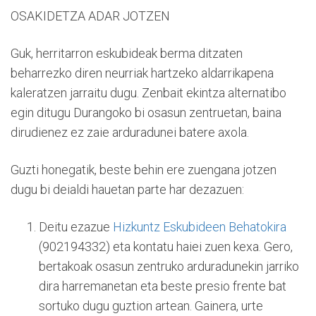
OSAKIDETZA ADAR JOTZEN
Guk, herritarron eskubideak berma ditzaten
beharrezko diren neurriak hartzeko aldarrikapena
kaleratzen jarraitu dugu. Zenbait ekintza alternatibo
egin ditugu Durangoko bi osasun zentruetan, baina
dirudienez ez zaie arduradunei batere axola.
Guzti honegatik, beste behin ere zuengana jotzen
dugu bi deialdi hauetan parte har dezazuen:
Deitu ezazue
Hizkuntz Eskubideen Behatokira
(902194332) eta kontatu haiei zuen kexa. Gero,
bertakoak osasun zentruko arduradunekin jarriko
dira harremanetan eta beste presio frente bat
sortuko dugu guztion artean. Gainera, urte