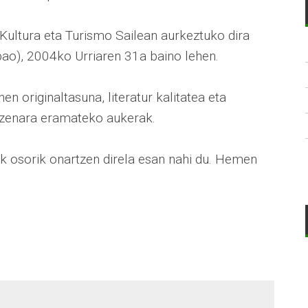
Kultura eta Turismo Sailean aurkeztuko dira
bao), 2004ko Urriaren 31a baino lehen.
n originaltasuna, literatur kalitatea eta
eszenara eramateko aukerak.
k osorik onartzen direla esan nahi du. Hemen