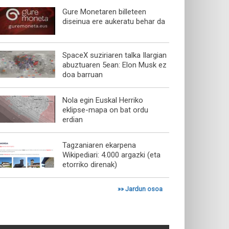
Gure Monetaren billeteen
diseinua ere aukeratu behar da
SpaceX suziriaren talka Ilargian
abuztuaren 5ean: Elon Musk ez
doa barruan
Nola egin Euskal Herriko
eklipse-mapa on bat ordu
erdian
Tagzaniaren ekarpena
Wikipediari: 4.000 argazki (eta
etorriko direnak)
»»
Jardun osoa