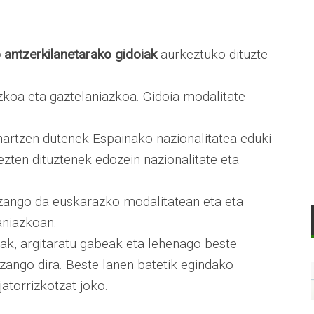
 antzerki
lanetarako gidoiak
aurkeztuko dituzte
koa eta gaztelaniazkoa. Gidoia modalitate
hartzen dutenek Espainako nazionalitatea eduki
zten dituztenek edozein nazionalitate eta
 izango da euskarazko modalitatean eta eta
aniazkoan.
eak, argitaratu gabeak eta lehenago beste
izango dira. Beste lanen batetik egindako
atorrizkotzat joko.