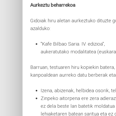
Aurkeztu beharrekoa
Gidoiak hiru aletan aurkeztuko dituzte g
azalduko:
"Kafe Bilbao Saria. IV. edizioa",
aukeratutako modalitatea (euskara
Barruan, testuaren hiru kopiekin batera
kanpoaldean aurreko datu berberak eta
Izena, abizenak, helbidea osorik, t
Zinpeko aitorpena ere zera adierazt
ez dela beste lan batetik moldatua 
lehiaketaren batean saritua eta ez d