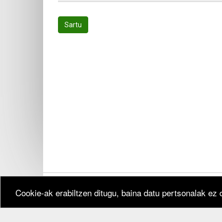
Sartu
Cookie-ak erabiltzen ditugu, baina datu pertsonalak ez