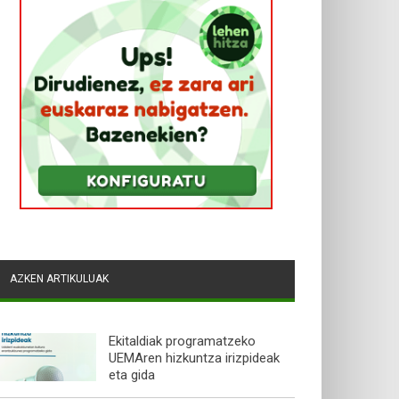
AZKEN ARTIKULUAK
Ekitaldiak programatzeko
UEMAren hizkuntza irizpideak
eta gida