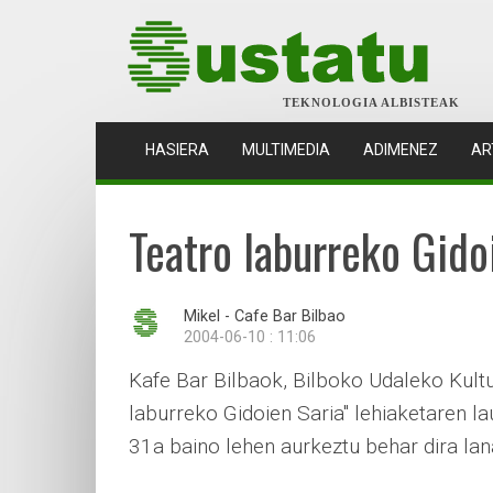
TEKNOLOGIA ALBISTEAK
(CURRENT)
HASIERA
MULTIMEDIA
ADIMENEZ
AR
Teatro laburreko Gido
Mikel - Cafe Bar Bilbao
2004-06-10 : 11:06
Kafe Bar Bilbaok, Bilboko Udaleko Kultur
laburreko Gidoien Saria" lehiaketaren l
31a baino lehen aurkeztu behar dira lan