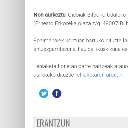
Non aurkeztu:
Gidoiak Bilboko Udaleko 
(Ernesto Erkoreka plaza z/g. 48007 Bil
Epaimahaiek kontuan hartuko dituzte lane
antzezgarritasuna; hau da, ikuskizuna 
Lehiaketa honetan parte hartzeak arauo
aurkituko dituzue
lehiaketaren arauak.
ERANTZUN