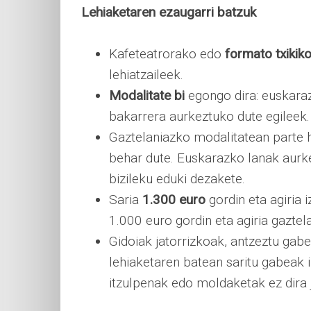
Lehiaketaren ezaugarri batzuk
Kafeteatrorako edo
formato txikiko
lehiatzaileek.
Modalitate bi
egongo dira: euskaraz
bakarrera aurkeztuko dute egileek.
Gaztelaniazko modalitatean parte 
behar dute. Euskarazko lanak aurke
bizileku eduki dezakete.
Saria
1.300 euro
gordin eta agiria
1.000 euro gordin eta agiria gaztel
Gidoiak jatorrizkoak, antzeztu gab
lehiaketaren batean saritu gabeak 
itzulpenak edo moldaketak ez dira j