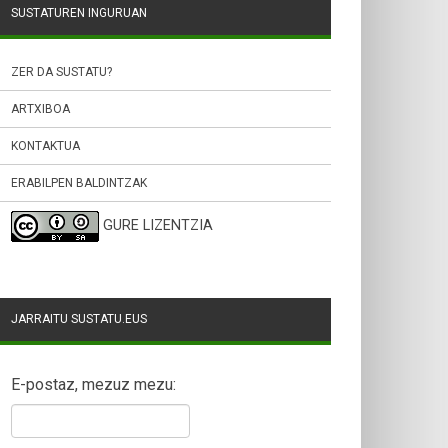
SUSTATUREN INGURUAN
ZER DA SUSTATU?
ARTXIBOA
KONTAKTUA
ERABILPEN BALDINTZAK
GURE LIZENTZIA
JARRAITU SUSTATU.EUS
E-postaz, mezuz mezu: