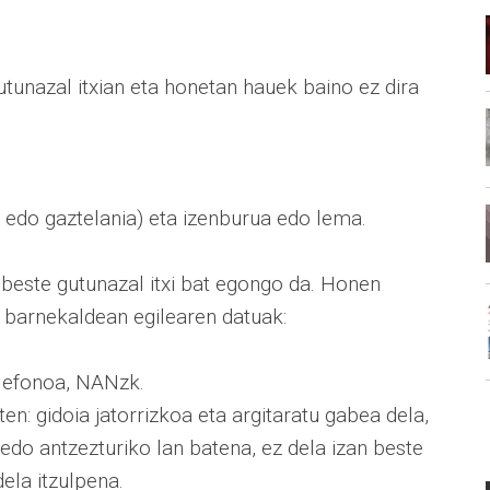
utunazal itxian eta honetan hauek baino ez dira
 edo gaztelania) eta izenburua edo lema.
, beste gutunazal itxi bat egongo da. Honen
 barnekaldean egilearen datuak:
elefonoa, NANzk.
en: gidoia jatorrizkoa eta argitaratu gabea dela,
edo antzezturiko lan batena, ez dela izan beste
ela itzulpena.