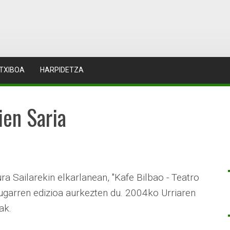
TXIBOA
HARPIDETZA
ien Saria
a Sailarekin elkarlanean, "Kafe Bilbao - Teatro
augarren edizioa aurkezten du. 2004ko Urriaren
ak.