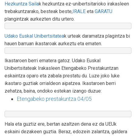
Hezkuntza Saila
k hezkuntza ez-unibertsitarioko irakasleen
trebakuntzarako, besteak beste,
IRALE
eta
GARATU
plangintzak aurkezten ditu urtero.
Udako Euskal Unibertsitatea
k urteak daramatza plagintza bi
hauen barruan ikastaroak aurkeztu eta ematen.
Ikastaroen berri ematera gatoz. Udako Euskal
Unibertsitateak Irakasleen Etengabeko Prestakuntzan
eskaintza oparo eta zabala prestatu du. Luze joko luke
ikastaro guztiak orrialdeon aipatzea. Ikastaroen berri
zehatza, baina, ondoko estekan izango duzue:
Etengabeko prestakuntza 04/05
Hala eta guztiz ere, bertan azaltzen dena ez da UEUk
eskaini dezakeen guztia. Beraz, edozein zalantza, galdera