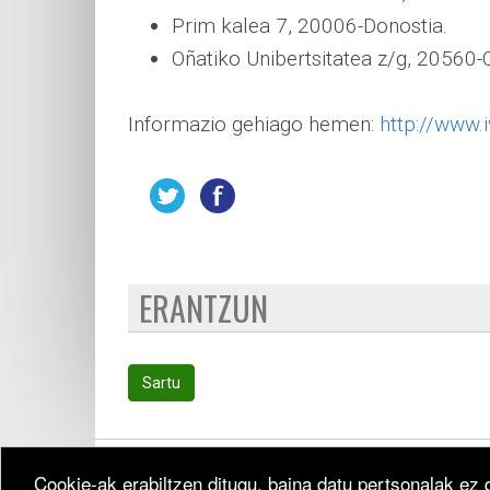
Prim kalea 7, 20006-Donostia.
Oñatiko Unibertsitatea z/g, 20560-
Informazio gehiago hemen:
http://www
ERANTZUN
Sartu
Cookie-ak erabiltzen ditugu, baina datu pertsonalak ez