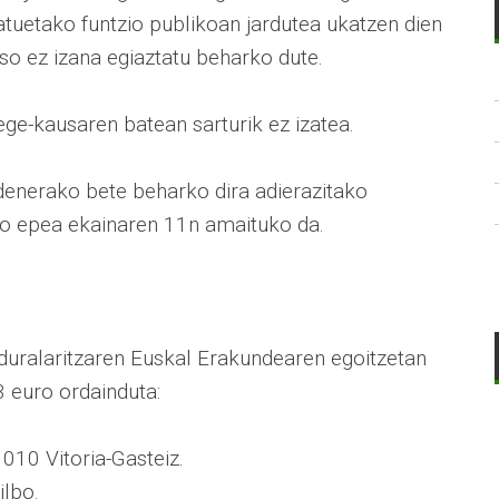
atuetako funtzio publikoan jardutea ukatzen dien
aso ez izana egiaztatu beharko dute.
ge-kausaren batean sarturik ez izatea.
enerako bete beharko dira adierazitako
ko epea ekainaren 11n amaituko da.
rduralaritzaren Euskal Erakundearen egoitzetan
3 euro ordainduta:
010 Vitoria-Gasteiz.
lbo.