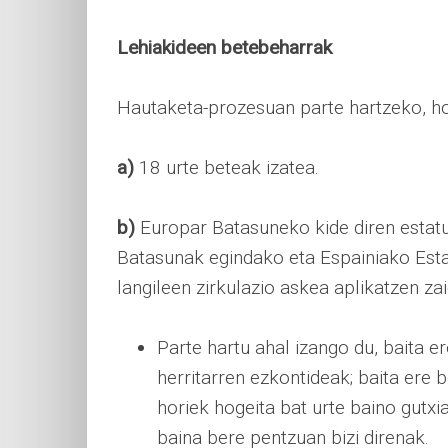
Lehiakideen betebeharrak
Hautaketa-prozesuan parte hartzeko, ho
a)
18 urte beteak izatea.
b)
Europar Batasuneko kide diren estatu
Batasunak egindako eta Espainiako Estat
langileen zirkulazio askea aplikatzen za
Parte hartu ahal izango du, baita 
herritarren ezkontideak; baita ere
horiek hogeita bat urte baino gutxi
baina bere pentzuan bizi direnak.