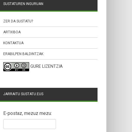
SUSTATUREN INGURUAN
ZER DA SUSTATU?
ARTXIBOA
KONTAKTUA
ERABILPEN BALDINTZAK
GURE LIZENTZIA
JARRAITU SUSTATU.EUS
E-postaz, mezuz mezu: