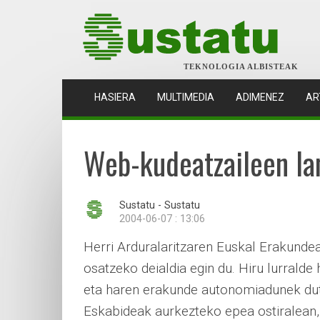
TEKNOLOGIA ALBISTEAK
(CURRENT)
HASIERA
MULTIMEDIA
ADIMENEZ
AR
Web-kudeatzaileen lan
Sustatu - Sustatu
2004-06-07 : 13:06
Herri Arduralaritzaren Euskal Erakunde
osatzeko deialdia egin du. Hiru lurrald
eta haren erakunde autonomiadunek dute
Eskabideak aurkezteko epea ostiralean,