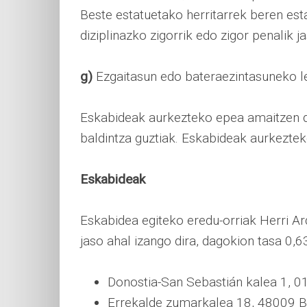
Beste estatuetako herritarrek beren est
diziplinazko zigorrik edo zigor penalik j
g)
Ezgaitasun edo bateraezintasuneko le
Eskabideak aurkezteko epea amaitzen d
baldintza guztiak. Eskabideak aurkezte
Eskabideak
Eskabidea egiteko eredu-orriak Herri A
jaso ahal izango dira, dagokion tasa 0,6
Donostia-San Sebastián kalea 1, 01
Errekalde zumarkalea 18, 48009 Bi