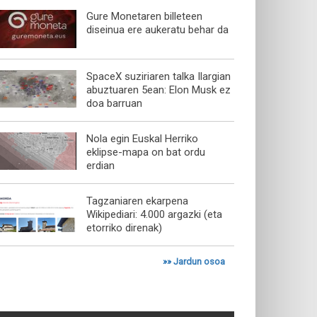
Gure Monetaren billeteen
diseinua ere aukeratu behar da
SpaceX suziriaren talka Ilargian
abuztuaren 5ean: Elon Musk ez
doa barruan
Nola egin Euskal Herriko
eklipse-mapa on bat ordu
erdian
Tagzaniaren ekarpena
Wikipediari: 4.000 argazki (eta
etorriko direnak)
»»
Jardun osoa