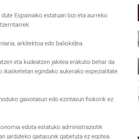
 dute Espainiako estatuan bizi eta aurreko
zerritarrek.
eniaria, arkitektoa edo baliokidea.
tzen eta kudeatzen jakitea erakutsi behar da
do ikasketetan egindako aukerako espezialitate
moduko gaixotasun edo ezintasun fisikorik ez
utonomia edota estatuko administraziotik
etan jarduteko gaitasunik gabetuta ez egotea.