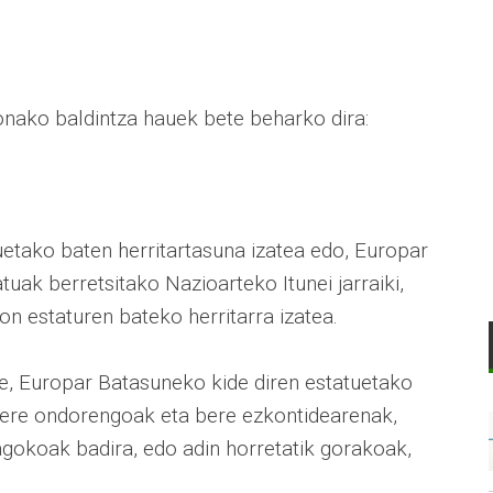
nako baldintza hauek bete beharko dira:
etako baten herritartasuna izatea edo, Europar
uak berretsitako Nazioarteko Itunei jarraiki,
ion estaturen bateko herritarra izatea.
ere, Europar Batasuneko kide diren estatuetako
 bere ondorengoak eta bere ezkontidearenak,
agokoak badira, edo adin horretatik gorakoak,