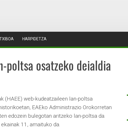
TXIBOA
HARPIDETZA
-poltsa osatzeko deialdia
ak (HAEE) web-kudeatzaileen lan-poltsa
e historikoetan, EAEko Administrazio Orokorretan
n edozein bulegotan aritzeko lan-poltsa da.
 ekainak 11, amaituko da.