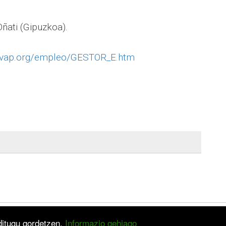
Oñati (Gipuzkoa).
.ivap.org/empleo/GESTOR_E.htm
 ditugu gordetzen.
Informazio gehiago