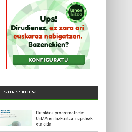
AZKEN ARTIKULUAK
Ekitaldiak programatzeko
UEMAren hizkuntza irizpideak
eta gida