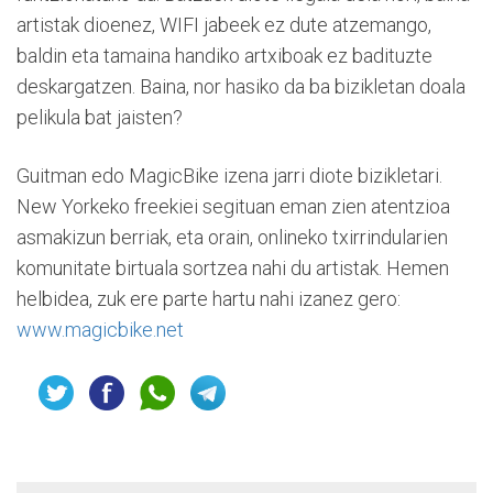
artistak dioenez, WIFI jabeek ez dute atzemango,
baldin eta tamaina handiko artxiboak ez badituzte
deskargatzen. Baina, nor hasiko da ba bizikletan doala
pelikula bat jaisten?
Guitman edo MagicBike izena jarri diote bizikletari.
New Yorkeko freekiei segituan eman zien atentzioa
asmakizun berriak, eta orain, onlineko txirrindularien
komunitate birtuala sortzea nahi du artistak. Hemen
helbidea, zuk ere parte hartu nahi izanez gero:
www.magicbike.net