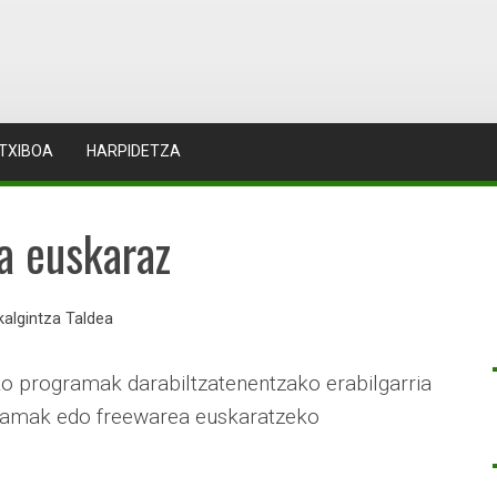
TXIBOA
HARPIDETZA
a euskaraz
kalgintza Taldea
o programak darabiltzatenentzako erabilgarria
ramak edo freewarea euskaratzeko