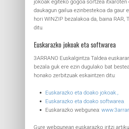
jokoak egiteko gogoa sortzea itxarote
daukagun gailua ezinbestekoa da gaur 
hori WINZIP bezalakoa da, baina RAR, TG,
ditu.
Euskarazko jokoak eta softwarea
3ARRANO Euskalgintza Taldea euskarare
bezala guk ere ezin dugulako bat bestea
honako zerbitzuak eskaintzen ditu:
Euskarazko eta doako jokoak.,
Euskarazko eta doako softwarea.
Euskarazko webgunea:
www.3arran
Gure webgunean euskarazko iritzi artikul