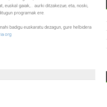
, euskal gaiak,... aurki ditzakezue; eta, noski,
 ditugun programak ere.
nahi badigu euskaratu dezagun, gure helbidera
ia.org