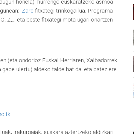
n dugun honela), hurrengo euskaratzeko asmoa
egunean:
IZarc
fitxategi trinkogailua. Programa
 Z,... eta beste fitxategi mota ugari onartzen
n (eta ondorioz Euskal Herriaren, Xalbadorrek
 gabe ulertu) aldeko talde bat da, eta batez ere
o.tk
uak, irakurgaiak, euskara aztertzeko aldizkari