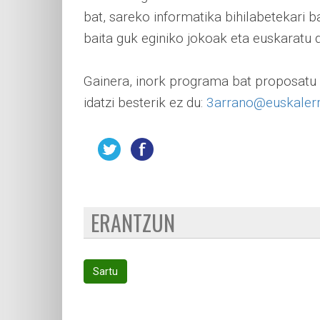
bat, sareko informatika bihilabetekari bat
baita guk eginiko jokoak eta euskaratu
Gainera, inork programa bat proposatu 
idatzi besterik ez du:
3arrano@euskalerr
ERANTZUN
Sartu