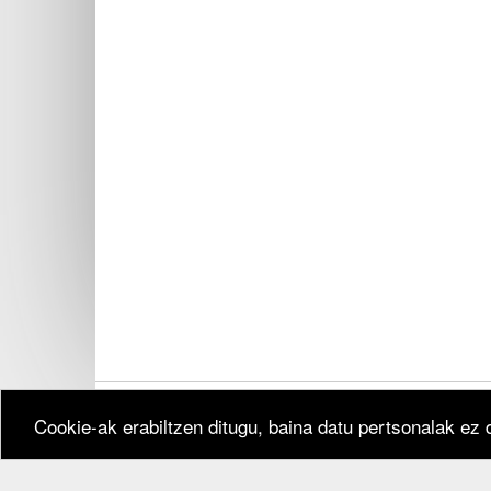
Cookie-ak erabiltzen ditugu, baina datu pertsonalak ez