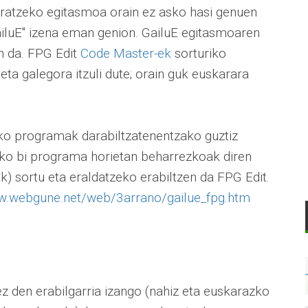
atzeko egitasmoa orain ez asko hasi genuen
ailuE" izena eman genion. GailuE egitasmoaren
n da. FPG Edit
Code Master-ek
sorturiko
ta galegora itzuli dute; orain guk euskarara
ko programak darabiltzatenentzako guztiz
zako bi programa horietan beharrezkoak diren
ak) sortu eta eraldatzeko erabiltzen da FPG Edit.
w.webgune.net/web/3arrano/gailue_fpg.htm
 den erabilgarria izango (nahiz eta euskarazko