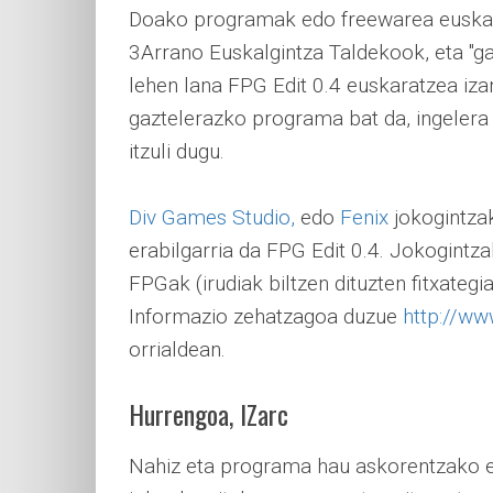
Doako programak edo freewarea euskar
3Arrano Euskalgintza Taldekook, eta "g
lehen lana FPG Edit 0.4 euskaratzea iza
gaztelerazko programa bat da, ingelera e
itzuli dugu.
Div Games Studio,
edo
Fenix
jokogintza
erabilgarria da FPG Edit 0.4. Jokogint
FPGak (irudiak biltzen dituzten fitxategi
Informazio zehatzagoa duzue
http://ww
orrialdean.
Hurrengoa, IZarc
Nahiz eta programa hau askorentzako ez