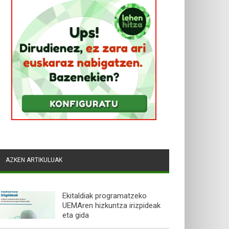
AZKEN ARTIKULUAK
Ekitaldiak programatzeko
UEMAren hizkuntza irizpideak
eta gida