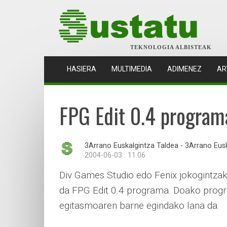
TEKNOLOGIA ALBISTEAK
(CURRENT)
HASIERA
MULTIMEDIA
ADIMENEZ
AR
FPG Edit 0.4 program
3Arrano Euskalgintza Taldea - 3Arrano Eus
2004-06-03 : 11:06
Div Games Studio edo Fenix jokogintzak
da FPG Edit 0.4 programa. Doako prog
egitasmoaren barne egindako lana da.