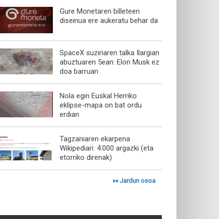
Gure Monetaren billeteen
diseinua ere aukeratu behar da
SpaceX suziriaren talka Ilargian
abuztuaren 5ean: Elon Musk ez
doa barruan
Nola egin Euskal Herriko
eklipse-mapa on bat ordu
erdian
Tagzaniaren ekarpena
Wikipediari: 4.000 argazki (eta
etorriko direnak)
»»
Jardun osoa