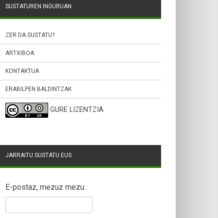
SUSTATUREN INGURUAN
ZER DA SUSTATU?
ARTXIBOA
KONTAKTUA
ERABILPEN BALDINTZAK
GURE LIZENTZIA
JARRAITU SUSTATU.EUS
E-postaz, mezuz mezu: