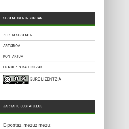
SUSTATUREN INGURUAN
ZER DA SUSTATU?
ARTXIBOA
KONTAKTUA
ERABILPEN BALDINTZAK
GURE LIZENTZIA
JARRAITU SUSTATU.EUS
E-postaz, mezuz mezu: