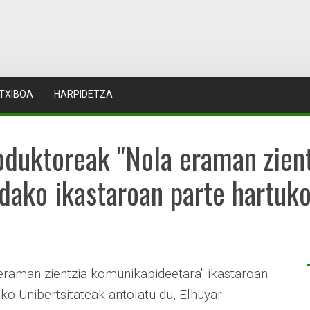
TXIBOA
HARPIDETZA
duktoreak "Nola eraman zient
dako ikastaroan parte hartuk
raman zientzia komunikabideetara" ikastaroan
ko Unibertsitateak antolatu du, Elhuyar