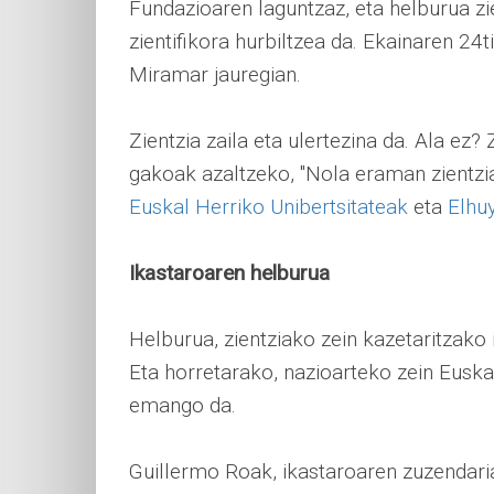
Fundazioaren laguntzaz, eta helburua zi
zientifikora hurbiltzea da. Ekainaren 24
Miramar jauregian.
Zientzia zaila eta ulertezina da. Ala ez
gakoak azaltzeko, "Nola eraman zientzi
Euskal Herriko Unibertsitateak
eta
Elhu
Ikastaroaren helburua
Helburua, zientziako zein kazetaritzako i
Eta horretarako, nazioarteko zein Euska
emango da.
Guillermo Roak, ikastaroaren zuzendaria