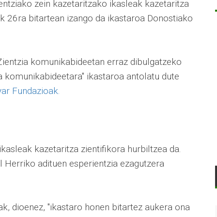
entziako zein kazetaritzako ikasleak kazetaritza
tik 26ra bitartean izango da ikastaroa Donostiako
? Zientzia komunikabideetan erraz dibulgatzeko
a komunikabideetara" ikastaroa antolatu dute
yar Fundazioak.
kasleak kazetaritza zientifikora hurbiltzea da.
l Herriko adituen esperientzia ezagutzera
k, dioenez, "ikastaro honen bitartez aukera ona