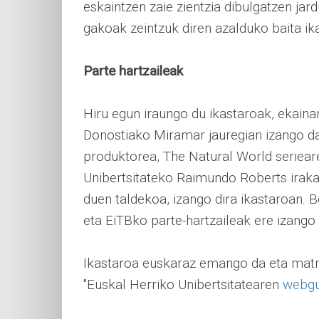
eskaintzen zaie zientzia dibulgatzen jar
gakoak zeintzuk diren azalduko baita ik
Parte hartzaileak
Hiru egun iraungo du ikastaroak, ekainar
Donostiako Miramar jauregian izango d
produktorea, The Natural World seriea
Unibertsitateko Raimundo Roberts irakas
duen taldekoa, izango dira ikastaroan. 
eta EiTBko parte-hartzaileak ere izango 
Ikastaroa euskaraz emango da eta matrik
"Euskal Herriko Unibertsitatearen
webg