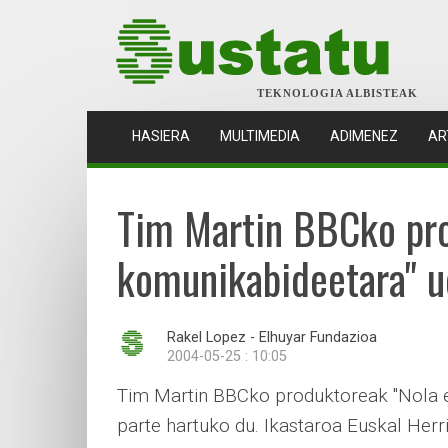
TEKNOLOGIA ALBISTEAK
(CURRENT)
HASIERA
MULTIMEDIA
ADIMENEZ
AR
Tim Martin BBCko pro
komunikabideetara" u
Rakel Lopez - Elhuyar Fundazioa
2004-05-25 : 10:05
Tim Martin BBCko produktoreak "Nola e
parte hartuko du. Ikastaroa Euskal Herri