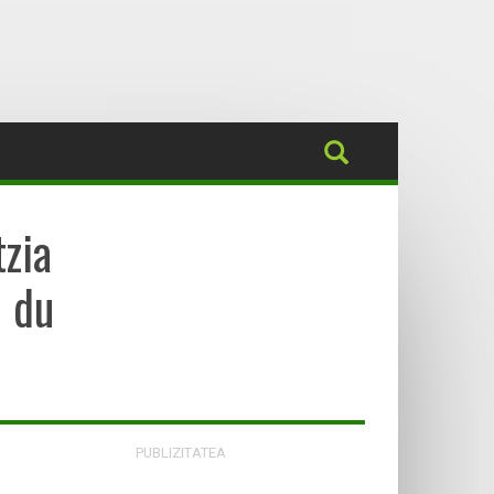
zia
o du
PUBLIZITATEA