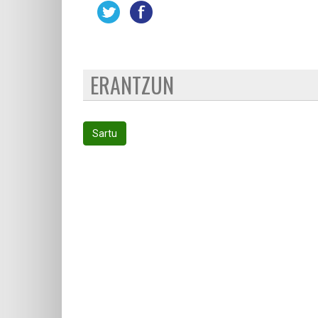
ERANTZUN
Sartu