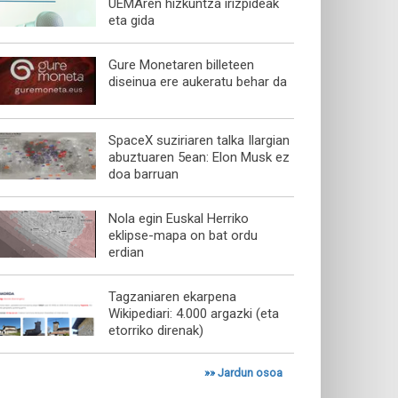
UEMAren hizkuntza irizpideak
eta gida
Gure Monetaren billeteen
diseinua ere aukeratu behar da
SpaceX suziriaren talka Ilargian
abuztuaren 5ean: Elon Musk ez
doa barruan
Nola egin Euskal Herriko
eklipse-mapa on bat ordu
erdian
Tagzaniaren ekarpena
Wikipediari: 4.000 argazki (eta
etorriko direnak)
»»
Jardun osoa