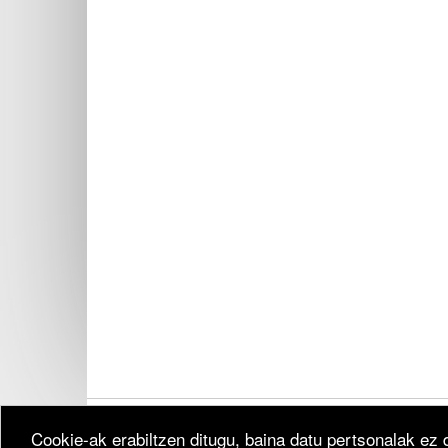
Cookie-ak erabiltzen ditugu, baina datu pertsonalak ez