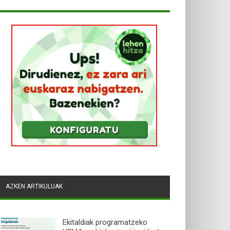
AZKEN ARTIKULUAK
Ekitaldiak programatzeko