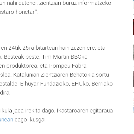
dun nahi dutenei, zientziari buruz informatzeko
astaro honetan".
en 24tik 26ra bitartean hain zuzen ere, eta
a. Besteak beste, Tim Martin BBCko
ren produktorea, eta Pompeu Fabra
lea, Katalunian Zientziaren Behatokia sortu
Bestalde, Elhuyar Fundazioko, EHUko, Berriako
dira.
ula jada irekita dago. Ikastaroaren egitaraua
unean
dago ikusgai.