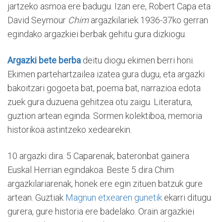
jartzeko asmoa ere badugu. Izan ere, Robert Capa eta
David Seymour
Chim
argazkilariek 1936-37ko gerran
egindako argazkiei berbak gehitu gura dizkiogu.
Argazki bete berba
deitu diogu ekimen berri honi.
Ekimen partehartzailea izatea gura dugu, eta argazki
bakoitzari gogoeta bat, poema bat, narrazioa edota
zuek gura duzuena gehitzea otu zaigu. Literatura,
guztion artean eginda. Sormen kolektiboa, memoria
historikoa astintzeko xedearekin.
10 argazki dira. 5 Caparenak, bateronbat gainera
Euskal Herrian egindakoa. Beste 5 dira Chim
argazkilariarenak, honek ere egin zituen batzuk gure
artean. Guztiak
Magnun etxearen gunetik
ekarri ditugu
gurera, gure historia ere badelako. Orain argazkiei