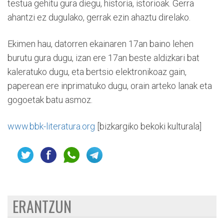
testua gehitu gura diegu, historia, istorioak. Gerra
ahantzi ez dugulako, gerrak ezin ahaztu direlako.
Ekimen hau, datorren ekainaren 17an baino lehen
burutu gura dugu, izan ere 17an beste aldizkari bat
kaleratuko dugu, eta bertsio elektronikoaz gain,
paperean ere inprimatuko dugu, orain arteko lanak eta
gogoetak batu asmoz.
www.bbk-literatura.org
[bizkargiko bekoki kulturala]
ERANTZUN