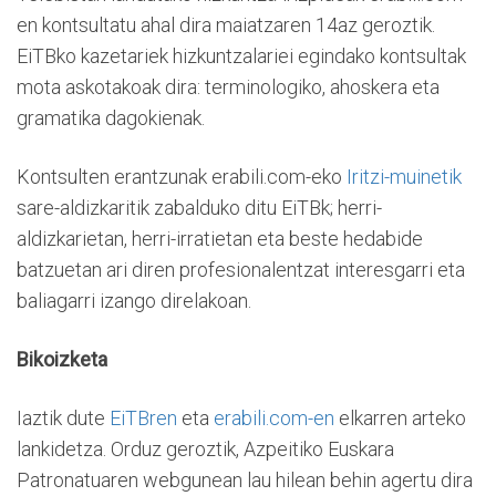
en kontsultatu ahal dira maiatzaren 14az geroztik.
EiTBko kazetariek hizkuntzalariei egindako kontsultak
mota askotakoak dira: terminologiko, ahoskera eta
gramatika dagokienak.
Kontsulten erantzunak erabili.com-eko
Iritzi-muinetik
sare-aldizkaritik zabalduko ditu EiTBk; herri-
aldizkarietan, herri-irratietan eta beste hedabide
batzuetan ari diren profesionalentzat interesgarri eta
baliagarri izango direlakoan.
Bikoizketa
Iaztik dute
EiTBren
eta
erabili.com-en
elkarren arteko
lankidetza. Orduz geroztik, Azpeitiko Euskara
Patronatuaren webgunean lau hilean behin agertu dira