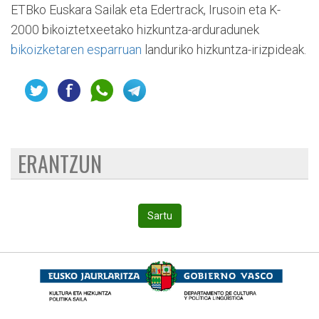
ETBko Euskara Sailak eta Edertrack, Irusoin eta K-
2000 bikoiztetxeetako hizkuntza-arduradunek
bikoizketaren esparruan
landuriko hizkuntza-irizpideak.
ERANTZUN
Sartu