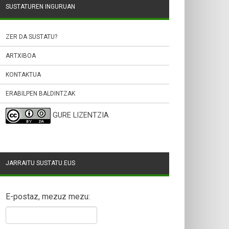
SUSTATUREN INGURUAN
ZER DA SUSTATU?
ARTXIBOA
KONTAKTUA
ERABILPEN BALDINTZAK
GURE LIZENTZIA
JARRAITU SUSTATU.EUS
E-postaz, mezuz mezu: