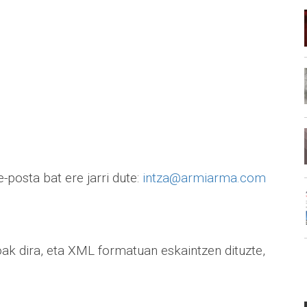
-posta bat ere jarri dute:
intza@armiarma.com
k dira, eta XML formatuan eskaintzen dituzte,