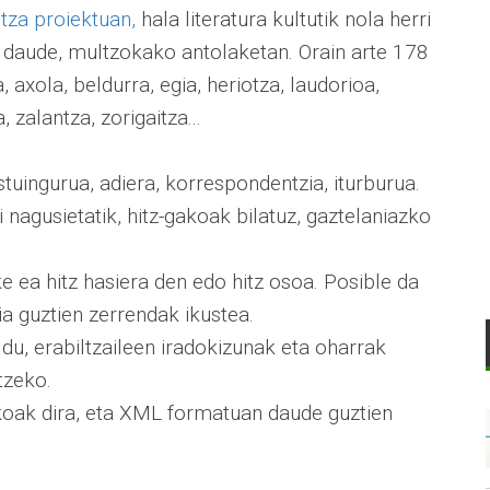
ntza proiektuan,
hala literatura kultutik nola herri
ak daude, multzokako antolaketan. Orain arte 178
axola, beldurra, egia, heriotza, laudorioa,
zalantza, zorigaitza...
stuingurua, adiera, korrespondentzia, iturburua.
ai nagusietatik, hitz-gakoak bilatuz, gaztelaniazko
ke ea hitz hasiera den edo hitz osoa. Posible da
a guztien zerrendak ikustea.
u, erabiltzaileen iradokizunak eta oharrak
tzeko.
koak dira, eta XML formatuan daude guztien