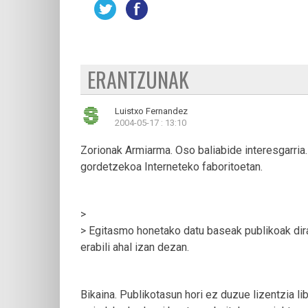
ERANTZUNAK
Luistxo Fernandez
2004-05-17 : 13:10
Zorionak Armiarma. Oso baliabide interesgarria
gordetzekoa Interneteko faboritoetan.
>
> Egitasmo honetako datu baseak publikoak dir
erabili ahal izan dezan.
Bikaina. Publikotasun hori ez duzue lizentzia l