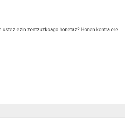
irte ustez ezin zentzuzkoago honetaz? Honen kontra ere