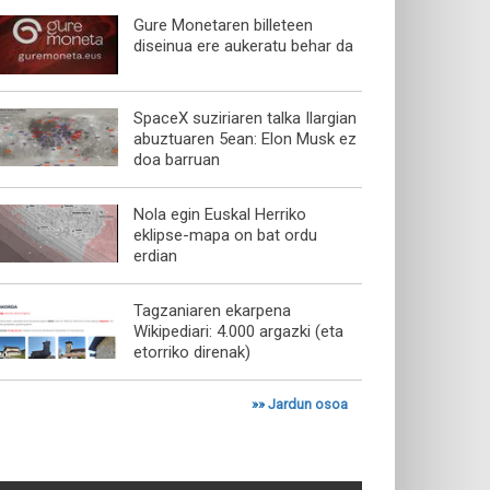
Gure Monetaren billeteen
diseinua ere aukeratu behar da
SpaceX suziriaren talka Ilargian
abuztuaren 5ean: Elon Musk ez
doa barruan
Nola egin Euskal Herriko
eklipse-mapa on bat ordu
erdian
Tagzaniaren ekarpena
Wikipediari: 4.000 argazki (eta
etorriko direnak)
»»
Jardun osoa