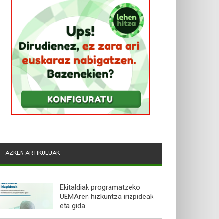
AZKEN ARTIKULUAK
Ekitaldiak programatzeko
UEMAren hizkuntza irizpideak
eta gida