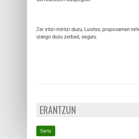
Zer iritzi-miritzi duzu, Luistxo, proposamen n
izango duzu zerbait, seguru.
ERANTZUN
Sartu