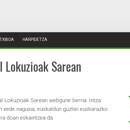
TXIBOA
HARPIDETZA
al Lokuzioak Sarean
l Lokuzioak Sarean webgune berria. Intza
en xede nagusia, euskaldun guztiei euskarazko
ra doan eskaintzea da.