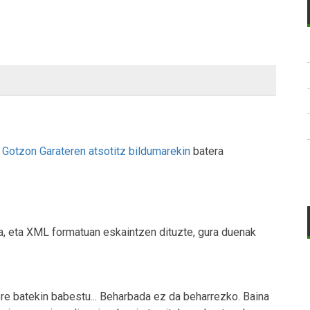
.
Gotzon Garateren atsotitz bildumarekin
batera
a, eta XML formatuan eskaintzen dituzte, gura duenak
ibre batekin babestu... Beharbada ez da beharrezko. Baina