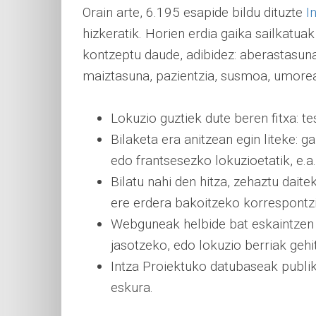
Orain arte, 6.195 esapide bildu dituzte
I
hizkeratik. Horien erdia gaika sailkatu
kontzeptu daude, adibidez: aberastasuna, 
maiztasuna, pazientzia, susmoa, umorea, 
Lokuzio guztiek dute beren fitxa: te
Bilaketa era anitzean egin liteke: g
edo frantsesezko lokuzioetatik, e.a.
Bilatu nahi den hitza, zehaztu daite
ere erdera bakoitzeko korrespontzi
Webguneak helbide bat eskaintzen d
jasotzeko, edo lokuzio berriak gehi
Intza Proiektuko datubaseak publi
eskura.