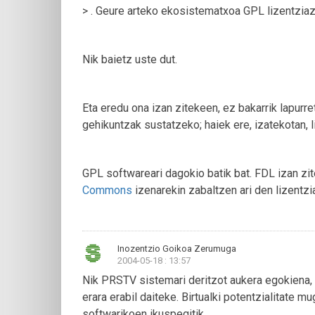
> . Geure arteko ekosistematxoa GPL lizentzia
Nik baietz uste dut.
Eta eredu ona izan zitekeen, ez bakarrik lapurre
gehikuntzak sustatzeko; haiek ere, izatekotan, l
GPL softwareari dagokio batik bat. FDL izan zi
Commons
izenarekin zabaltzen ari den lizentzi
Inozentzio Goikoa Zerumuga
2004-05-18 : 13:57
Nik PRSTV sistemari deritzot aukera egokiena, 
erara erabil daiteke. Birtualki potentzialitate
softwarikoen ikuspegitik.