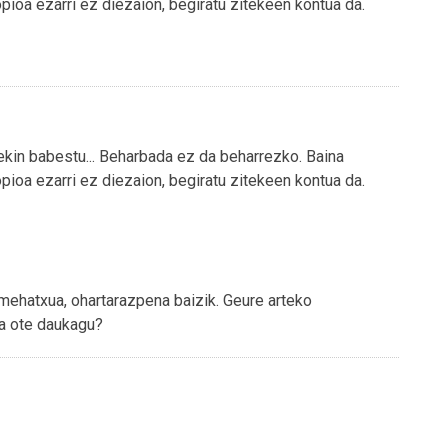
pioa ezarri ez diezaion, begiratu zitekeen kontua da.
tekin babestu... Beharbada ez da beharrezko. Baina
pioa ezarri ez diezaion, begiratu zitekeen kontua da.
 mehatxua, ohartarazpena baizik. Geure arteko
a ote daukagu?