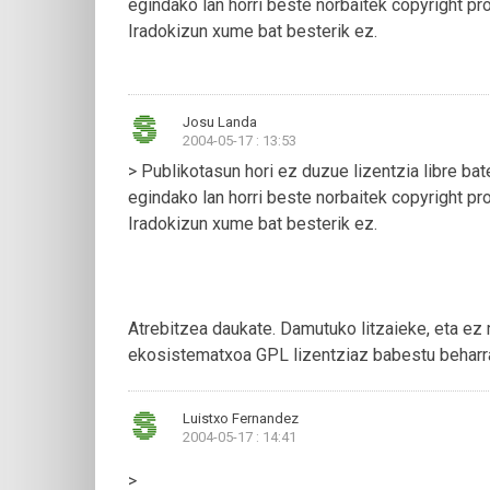
egindako lan horri beste norbaitek copyright pro
Iradokizun xume bat besterik ez.
Josu Landa
2004-05-17 : 13:53
> Publikotasun hori ez duzue lizentzia libre ba
egindako lan horri beste norbaitek copyright pro
Iradokizun xume bat besterik ez.
Atrebitzea daukate. Damutuko litzaieke, eta ez
ekosistematxoa GPL lizentziaz babestu beharr
Luistxo Fernandez
2004-05-17 : 14:41
>