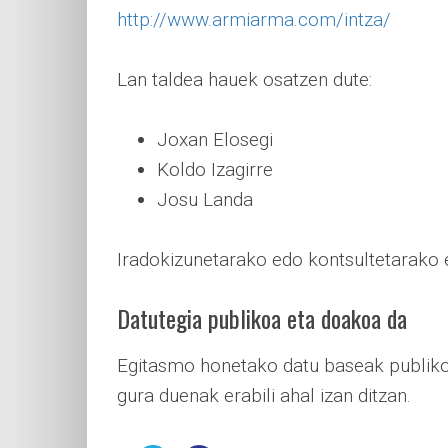
http://www.armiarma.com/intza/
Lan taldea hauek osatzen dute:
Joxan Elosegi
Koldo Izagirre
Josu Landa
Iradokizunetarako edo kontsultetarako e
Datutegia publikoa eta doakoa da
Egitasmo honetako datu baseak publikoa
gura duenak erabili ahal izan ditzan.