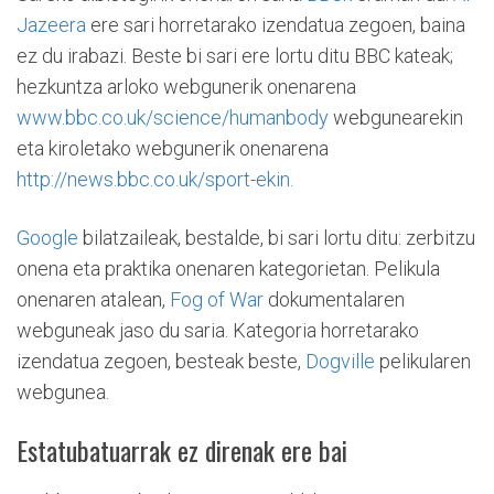
Jazeera
ere sari horretarako izendatua zegoen, baina
ez du irabazi. Beste bi sari ere lortu ditu BBC kateak;
hezkuntza arloko webgunerik onenarena
www.bbc.co.uk/science/humanbody
webgunearekin
eta kiroletako webgunerik onenarena
http://news.bbc.co.uk/sport-ekin.
Google
bilatzaileak, bestalde, bi sari lortu ditu: zerbitzu
onena eta praktika onenaren kategorietan. Pelikula
onenaren atalean,
Fog of War
dokumentalaren
webguneak jaso du saria. Kategoria horretarako
izendatua zegoen, besteak beste,
Dogville
pelikularen
webgunea.
Estatubatuarrak ez direnak ere bai