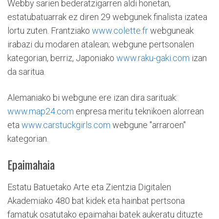
Webby sarien bederatzigarren aldi honetan,
estatubatuarrak ez diren 29 webgunek finalista izatea
lortu zuten. Frantziako
www.colette.fr
webguneak
irabazi du modaren atalean; webgune pertsonalen
kategorian, berriz, Japoniako
www.raku-gaki.com
izan
da saritua.
Alemaniako bi webgune ere izan dira sarituak:
www.map24.com
enpresa meritu teknikoen alorrean
eta
www.carstuckgirls.com
webgune "arraroen"
kategorian.
Epaimahaia
Estatu Batuetako Arte eta Zientzia Digitalen
Akademiako 480 bat kidek eta hainbat pertsona
famatuk osatutako epaimahai batek aukeratu dituzte