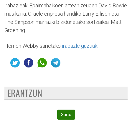
irabazleak. Epaimahaikoen artean zeuden David Bowie
musikaria, Oracle enpresa handiko Larry Ellison eta
The Simpson marrazki bizidunetako sortzailea, Matt
Groening.
Hemen Webby sarietako
irabazle guztiak.
ERANTZUN
Sartu