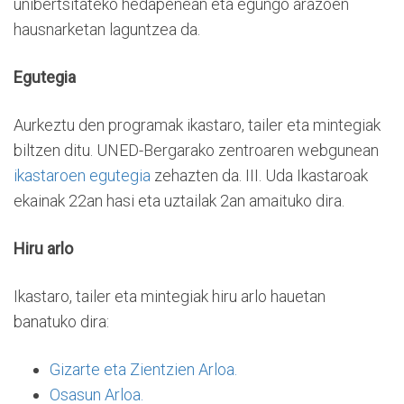
unibertsitateko hedapenean eta egungo arazoen
hausnarketan laguntzea da.
Egutegia
Aurkeztu den programak ikastaro, tailer eta mintegiak
biltzen ditu. UNED-Bergarako zentroaren webgunean
ikastaroen egutegia
zehazten da. III. Uda Ikastaroak
ekainak 22an hasi eta uztailak 2an amaituko dira.
Hiru arlo
Ikastaro, tailer eta mintegiak hiru arlo hauetan
banatuko dira:
Gizarte eta Zientzien Arloa.
Osasun Arloa.