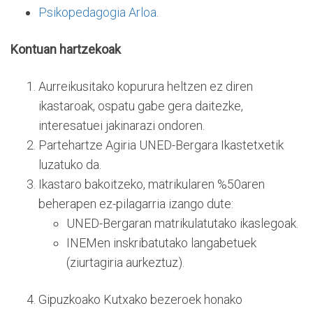
Psikopedagogia Arloa.
Kontuan hartzekoak
Aurreikusitako kopurura heltzen ez diren
ikastaroak, ospatu gabe gera daitezke,
interesatuei jakinarazi ondoren.
Partehartze Agiria UNED-Bergara Ikastetxetik
luzatuko da.
Ikastaro bakoitzeko, matrikularen %50aren
beherapen ez-pilagarria izango dute:
UNED-Bergaran matrikulatutako ikaslegoak.
INEMen inskribatutako langabetuek
(ziurtagiria aurkeztuz).
Gipuzkoako Kutxako bezeroek honako