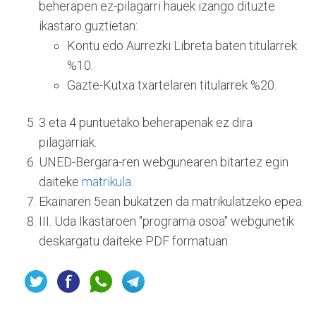
beherapen ez-pilagarri hauek izango dituzte
ikastaro guztietan:
Kontu edo Aurrezki Libreta baten titularrek
%10.
Gazte-Kutxa txartelaren titularrek %20.
3 eta 4 puntuetako beherapenak ez dira
pilagarriak.
UNED-Bergara-ren webgunearen bitartez egin
daiteke
matrikula.
Ekainaren 5ean bukatzen da matrikulatzeko epea.
III. Uda Ikastaroen "programa osoa" webgunetik
deskargatu daiteke PDF formatuan.