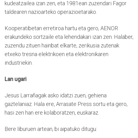
kudeatzailea izan zen, eta 1981ean zuzendari Fagor
taldearen nazioarteko operazioetarako.
Kooperatibetan erretiroa hartu eta gero, AENOR
erakundeko sortzaile eta lehendakari izan zen. Halaber,
zuzendu zituen hainbat elkarte, zerikusia zutenak
etxeko tresna elektrikoen eta elektronikaren
industriekin.
Lan ugari
Jesus Larrañagak asko idatzi zuen, gehiena
gaztelaniaz. Hala ere, Arrasate Press sortu eta gero,
hasi zen han ere kolaboratzen, euskaraz.
Bere liburuen artean, bi aipatuko ditugu: