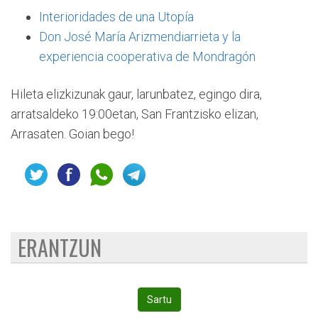
Interioridades de una Utopía
Don José María Arizmendiarrieta y la
experiencia cooperativa de Mondragón
Hileta elizkizunak gaur, larunbatez, egingo dira,
arratsaldeko 19:00etan, San Frantzisko elizan,
Arrasaten. Goian bego!
ERANTZUN
Sartu