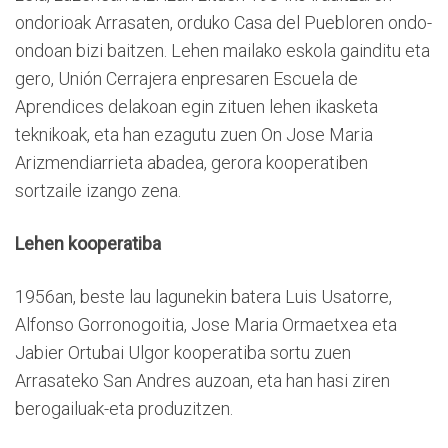
ondorioak Arrasaten, orduko Casa del Puebloren ondo-
ondoan bizi baitzen. Lehen mailako eskola gainditu eta
gero, Unión Cerrajera enpresaren Escuela de
Aprendices delakoan egin zituen lehen ikasketa
teknikoak, eta han ezagutu zuen On Jose Maria
Arizmendiarrieta abadea, gerora kooperatiben
sortzaile izango zena.
Lehen kooperatiba
1956an, beste lau lagunekin batera Luis Usatorre,
Alfonso Gorronogoitia, Jose Maria Ormaetxea eta
Jabier Ortubai Ulgor kooperatiba sortu zuen
Arrasateko San Andres auzoan, eta han hasi ziren
berogailuak-eta produzitzen.