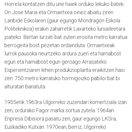
Horrela kontatzen ditu une haiek orduko lekuko batek:
On Jose Maria eta Ormaetxea oinez abiatu ziren
Lanbide Eskolaren (gaur egungo Mondragón Eskola
Politeknikoa) erakin zaharretik Laxarteko lursaileetara
joateko. Bertan lurzati bat zuten erosita metro karratua
berrogeita bost pezetan ordainduta. Ormaetxeak
lurrok pausoka neurtzeko ardura zuen eta hamabost
egun eta hamabost egun geroago Arrasateko
Esperientziaren lehen produkzioplanta eraikitzen hasi
zen: 750 metro karratuko hormigoizko pabiloi bat bi
alturatan banatuta.
1955etik 1963ra Ulgorreko zuzendari komertziala izan
zen, ordurako Fagor marka sortua zutela. 1964an
Enpresa Dibisiora pasatu zen, gaur egungo LKSra,
Euskadiko Kutxan. 1970ean, berriz, Ulgorreko