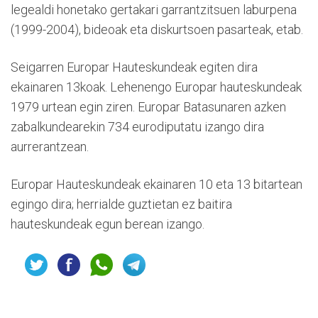
legealdi honetako gertakari garrantzitsuen laburpena
(1999-2004), bideoak eta diskurtsoen pasarteak, etab.
Seigarren Europar Hauteskundeak egiten dira
ekainaren 13koak. Lehenengo Europar hauteskundeak
1979 urtean egin ziren. Europar Batasunaren azken
zabalkundearekin 734 eurodiputatu izango dira
aurrerantzean.
Europar Hauteskundeak ekainaren 10 eta 13 bitartean
egingo dira; herrialde guztietan ez baitira
hauteskundeak egun berean izango.