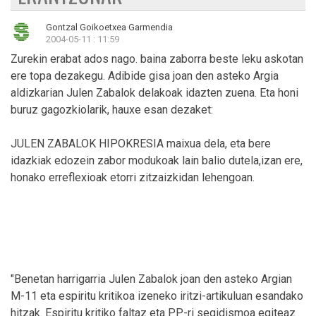
Gontzal Goikoetxea Garmendia
2004-05-11 : 11:59
Zurekin erabat ados nago. baina zaborra beste leku askotan
ere topa dezakegu. Adibide gisa joan den asteko Argia
aldizkarian Julen Zabalok delakoak idazten zuena. Eta honi
buruz gagozkiolarik, hauxe esan dezaket:
JULEN ZABALOK HIPOKRESIA maixua dela, eta bere
idazkiak edozein zabor modukoak lain balio dutela,izan ere,
honako erreflexioak etorri zitzaizkidan lehengoan.
"Benetan harrigarria Julen Zabalok joan den asteko Argian
M-11 eta espiritu kritikoa izeneko iritzi-artikuluan esandako
hitzak. Espiritu kritiko faltaz eta PP-ri segidismoa egiteaz