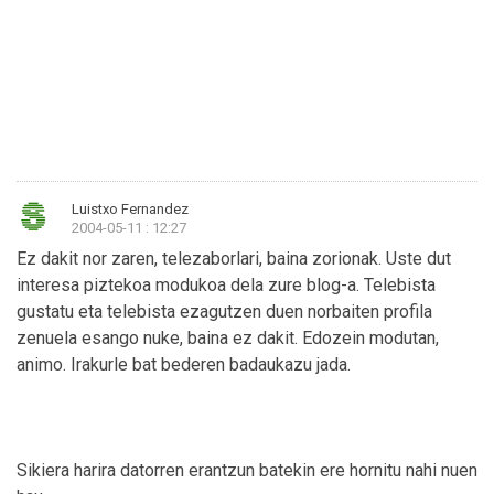
Luistxo Fernandez
2004-05-11 : 12:27
Ez dakit nor zaren, telezaborlari, baina zorionak. Uste dut
interesa piztekoa modukoa dela zure blog-a. Telebista
gustatu eta telebista ezagutzen duen norbaiten profila
zenuela esango nuke, baina ez dakit. Edozein modutan,
animo. Irakurle bat bederen badaukazu jada.
Sikiera harira datorren erantzun batekin ere hornitu nahi nuen