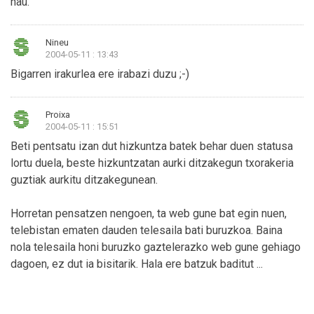
hau.
Nineu
2004-05-11 : 13:43
Bigarren irakurlea ere irabazi duzu ;-)
Proixa
2004-05-11 : 15:51
Beti pentsatu izan dut hizkuntza batek behar duen statusa
lortu duela, beste hizkuntzatan aurki ditzakegun txorakeria
guztiak aurkitu ditzakegunean.
Horretan pensatzen nengoen, ta web gune bat egin nuen,
telebistan ematen dauden telesaila bati buruzkoa. Baina
nola telesaila honi buruzko gaztelerazko web gune gehiago
dagoen, ez dut ia bisitarik. Hala ere batzuk baditut ...