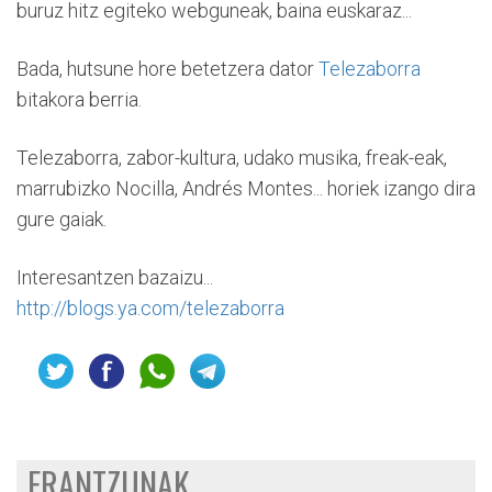
buruz hitz egiteko webguneak, baina euskaraz...
Bada, hutsune hore betetzera dator
Telezaborra
bitakora berria.
Telezaborra, zabor-kultura, udako musika, freak-eak,
marrubizko Nocilla, Andrés Montes... horiek izango dira
gure gaiak.
Interesantzen bazaizu...
http://blogs.ya.com/telezaborra
ERANTZUNAK