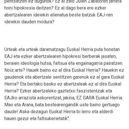
pentsatzen ez dugunok? Ez al zaio Julen Zabaloren jarrera
honi hipokresia deitzen? Ez al dago bera ere ezker
abertzalearen ideiekin alienatua beste batzuk EAJ-ren
ideiekin dauden modura?
Urteak eta urteak daramatzagu Euskal Herria puta honetan
EAJ eta ezker abertzalearen hipokresi berberak jasaten,
beraien ideologia hutsa, faltsua eta engainagarria pairatzen.
Noiz arte? Hauek baino ez al dira Euskal Herria? Hauekin ez
gaudenok eta abertzale sentitzen garenok ez al gara Euskal
Herria? Eta bertako basko ez abertzaleak ez al dira Euskal
Herria? Ezker abertzaleko gaztetxo faszistentzak eta
EAJko arrazista askorentzat, jakina, EZ GARA Euskal Herria.
Mao eta Arana, bata bestearengandik uste baino gertuago
daude! Aska dezagun Euskal Herria bi lerro eta alderdi
hauen gezur eta faltsukerietatik".