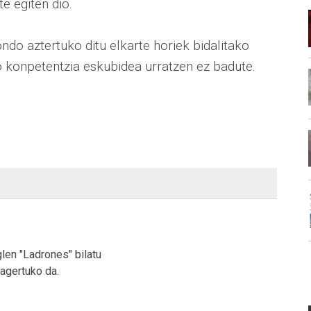
e egiten dio.
do aztertuko ditu elkarte horiek bidalitako
 konpetentzia eskubidea urratzen ez badute.
en "Ladrones" bilatu
agertuko da.