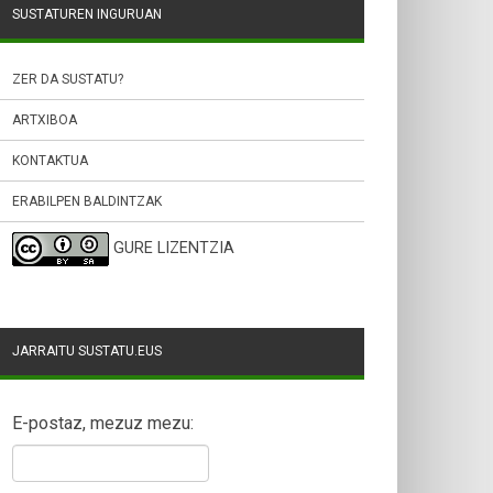
SUSTATUREN INGURUAN
ZER DA SUSTATU?
ARTXIBOA
KONTAKTUA
ERABILPEN BALDINTZAK
GURE LIZENTZIA
JARRAITU SUSTATU.EUS
E-postaz, mezuz mezu: