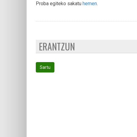
Proba egiteko sakatu
hemen
.
ERANTZUN
Sartu