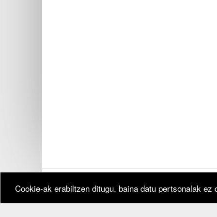
Cookie-ak erabiltzen ditugu, baina datu pertsonalak ez