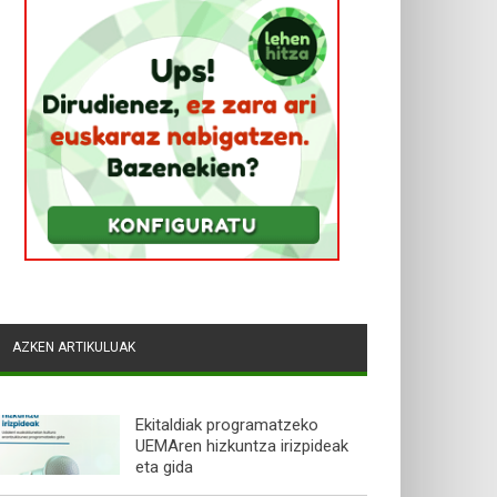
AZKEN ARTIKULUAK
Ekitaldiak programatzeko
UEMAren hizkuntza irizpideak
eta gida