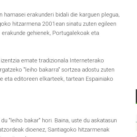
n hamasei erakunderi bidali die karguen plegua,
goko hitzarmena 2001ean sinatu zuten egileen
 erakunde gehienek, Portugalekoak eta
izentzia emate tradizionala Interneterako
gatzeko "leiho bakarra" sortzea adostu zuten
 eta editoreen elkarteek, tartean Espainiako
du "leiho bakar" hori. Baina, uste du askatasun
Batzordeak dioenez, Santiagoko hitzarmenak