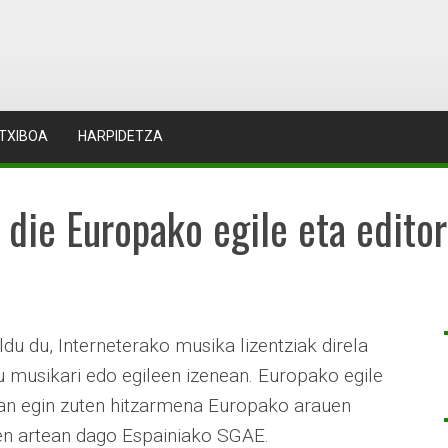
TXIBOA
HARPIDETZA
 die Europako egile eta editor
u du, Interneterako musika lizentziak direla
u musikari edo egileen izenean. Europako egile
ean egin zuten hitzarmena Europako arauen
ien artean dago Espainiako SGAE.