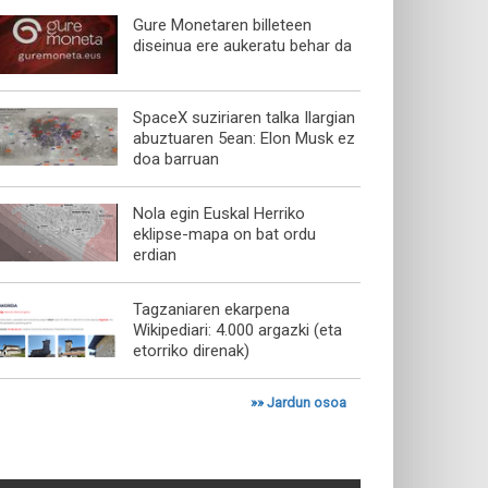
Gure Monetaren billeteen
diseinua ere aukeratu behar da
SpaceX suziriaren talka Ilargian
abuztuaren 5ean: Elon Musk ez
doa barruan
Nola egin Euskal Herriko
eklipse-mapa on bat ordu
erdian
Tagzaniaren ekarpena
Wikipediari: 4.000 argazki (eta
etorriko direnak)
»»
Jardun osoa