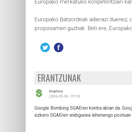
Europako merkatuko konpetentziari kalt
Europako Batzordeak adierazi duenez, on
proposamen guztiak. Beti ere, Europako
ERANTZUNAK
Imamon
2004-05-06 : 01:39
Google Bombing SGAEren kontra abian da. Googl
ezkero SGAEren webgunea lehenengo postuan 