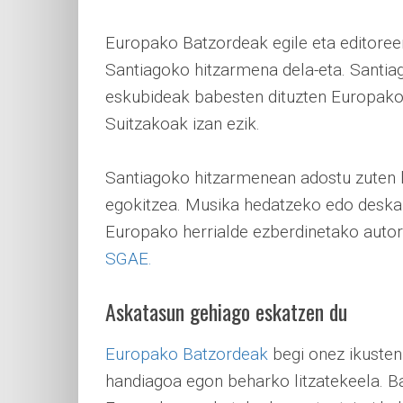
Europako Batzordeak egile eta editoree
Santiagoko hitzarmena dela-eta. Santia
eskubideak babesten dituzten Europako
Suitzakoak izan ezik.
Santiagoko hitzarmenean adostu zuten l
egokitzea. Musika hedatzeko edo deskar
Europako herrialde ezberdinetako autore
SGAE.
Askatasun gehiago eskatzen du
Europako Batzordeak
begi onez ikusten 
handiagoa egon beharko litzatekeela. 