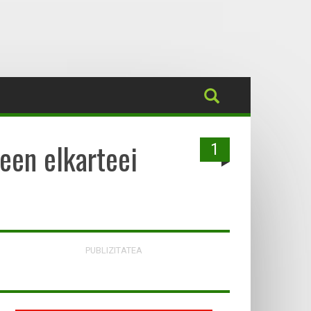
een elkarteei
1
PUBLIZITATEA