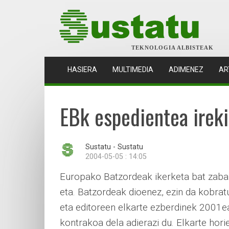
TEKNOLOGIA ALBISTEAK
(CURRENT)
HASIERA
MULTIMEDIA
ADIMENEZ
AR
EBk espedientea ireki
Sustatu - Sustatu
2004-05-05 : 14:05
Europako Batzordeak ikerketa bat zabald
eta. Batzordeak dioenez, ezin da kobrat
eta editoreen elkarte ezberdinek 2001
kontrakoa dela adierazi du. Elkarte hor