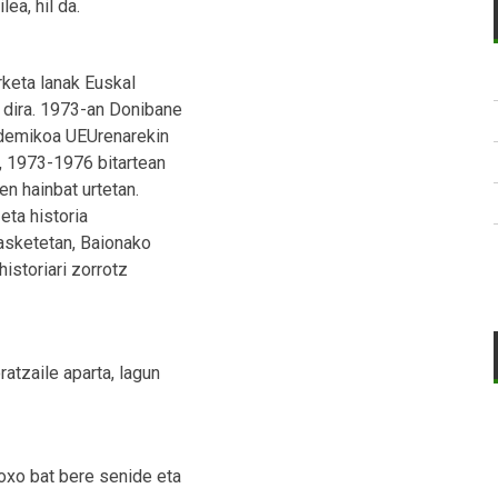
ea, hil da.
rketa lanak Euskal
 dira. 1973-an Donibane
ademikoa UEUrenarekin
, 1973-1976 bitartean
en hainbat urtetan.
 eta historia
asketetan, Baionako
historiari zorrotz
ratzaile aparta, lagun
oxo bat bere senide eta