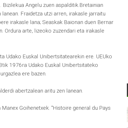
 Bizilekua Angelu zuen aspalditik.Bretainian
 lanean. Fraidetza utzi arren, irakasle jarraitu
 bere irakasle lana; Seaskak Baionan duen Bernar
n. Ordura arte, lizeoko zuzendari eta irakasle
ita Udako Euskal Unibertsitatearekin ere. UEUko
73tik 1976ra Udako Euskal Unibertsitateko
 urgazlea ere bazen.
derdi abertzalean aritu zen lanean.
en Manex Goihenetxek. "Histoire general du Pays