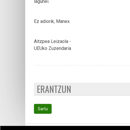
lagunei.
Ez adiorik, Manex.
Aitzpea Leizaola -
UEUko Zuzendaria
ERANTZUN
Sartu