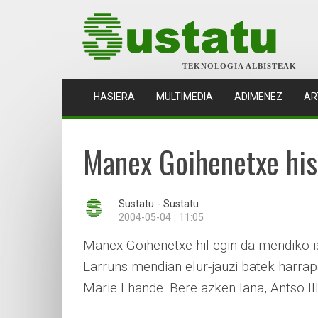
TEKNOLOGIA ALBISTEAK
(CURRENT)
HASIERA
MULTIMEDIA
ADIMENEZ
AR
Manex Goihenetxe hist
Sustatu - Sustatu
2004-05-04 : 11:05
Manex Goihenetxe hil egin da mendiko i
Larruns mendian elur-jauzi batek harrap
Marie Lhande. Bere azken lana, Antso III.