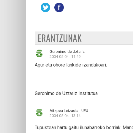
ERANTZUNAK
Geronimo de Uztariz
2004-05-04 : 11:49
Agur eta ohore lankide izandakoari.
Geronimo de Uztariz Institutua
Aitzpea Leizaola - UEU
2004-05-04 : 13:14
Tupustean hartu gaitu ilunabarreko berriak: Ma