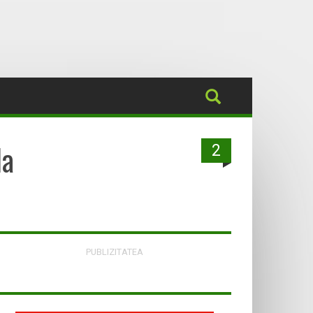
da
2
PUBLIZITATEA