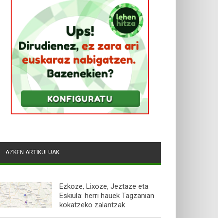
AZKEN ARTIKULUAK
Ezkoze, Lixoze, Jeztaze eta
Eskiula: herri hauek Tagzanian
kokatzeko zalantzak