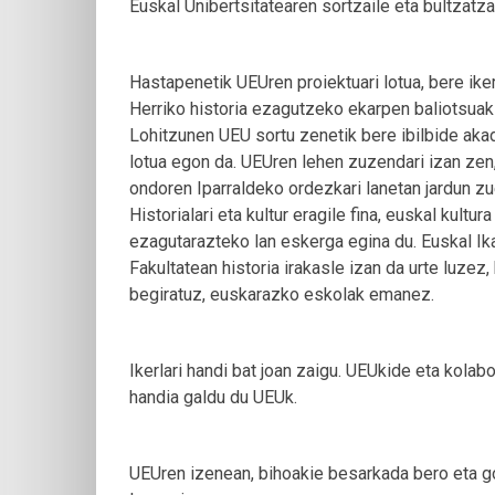
Euskal Unibertsitatearen sortzaile eta bultzatzail
Hastapenetik UEUren proiektuari lotua, bere ike
Herriko historia ezagutzeko ekarpen baliotsuak
Lohitzunen UEU sortu zenetik bere ibilbide ak
lotua egon da. UEUren lehen zuzendari izan zen
ondoren Iparraldeko ordezkari lanetan jardun zu
Historialari eta kultur eragile fina, euskal kultura
ezagutarazteko lan eskerga egina du. Euskal Ik
Fakultatean historia irakasle izan da urte luzez, 
begiratuz, euskarazko eskolak emanez.
Ikerlari handi bat joan zaigu. UEUkide eta kolabo
handia galdu du UEUk.
UEUren izenean, bihoakie besarkada bero eta g