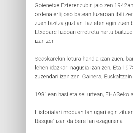
Goienetxe Ezterenzubin jaio zen 1942an.
ordena erlijioso batean luzaroan ibili zen
zuen bizitza guztian. Iaz eten egin zuen
Etxepare lizeoan erretreta hartu baitzue
izan zen.
Seaskarekin lotura handia izan zuen, ba
lehen idazkari nagusia izan zen. Eta 19
zuzendari izan zen. Gainera, Euskaltzain
1981ean hasi eta sei urtean, EHASeko al
Historialari moduan lan ugari egin zitu
Basque" izan da bere lan ezagunena.