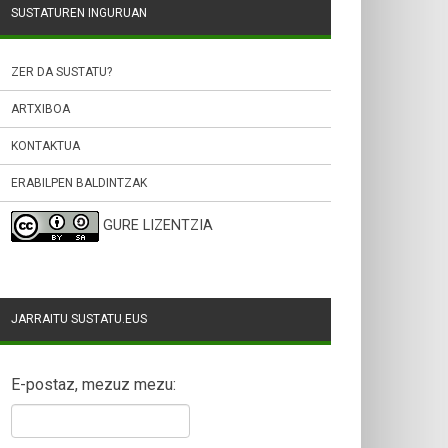
SUSTATUREN INGURUAN
ZER DA SUSTATU?
ARTXIBOA
KONTAKTUA
ERABILPEN BALDINTZAK
GURE LIZENTZIA
JARRAITU SUSTATU.EUS
E-postaz, mezuz mezu: