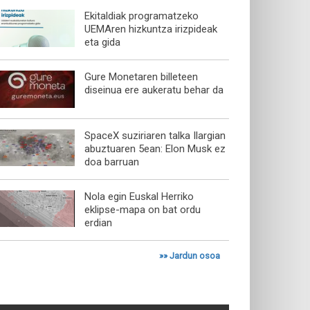
Ekitaldiak programatzeko
UEMAren hizkuntza irizpideak
eta gida
Gure Monetaren billeteen
diseinua ere aukeratu behar da
SpaceX suziriaren talka Ilargian
abuztuaren 5ean: Elon Musk ez
doa barruan
Nola egin Euskal Herriko
eklipse-mapa on bat ordu
erdian
»»
Jardun osoa