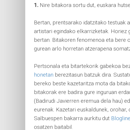
1.
Nire bitakora sortu dut, euskara huts
Bertan, prentsarako idatzitako testuak a
artistari egindako elkarrizketak. Horiez ga
bertan. Bitakoren fenomenoa eta bere on
gurean arlo horretan atzerapena somatz
Pertsonala eta bitartekorik gabekoa bez
honetan
berezitasun batzuk dira. Sustat
bereko beste kazetaritza mota da bitak
bitakorak ere badira gure inguruan erda
(Badirudi Javierren eremua dela hau) 
eurenak. Kazetari euskaldunek, orohar, o
Salbuespen bakarra aurkitu dut
Bloglin
osatzen baitabil.