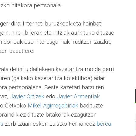
ezko bitakora pertsonala.
geri dira: Interneti buruzkoak eta hainbat
in, nire i-bilerak eta iritziak aurkituko dituzue
dorioak oso interesgarriak iruditzen zaizkit,
en badut ere.
ala definitu daitekeen kazetaritza molde berri
uren (gaikako kazetaritza kolektiboa) adar
ora pertsonalena. Beste kazetari batzuren
raz,
Javier Ortizek
edo
Javier Armentiak
edo Getxoko
Mikel Agirregabiriak
badituzte
raindik ez dituzte bitakorak ezagutzen.
es
zerbitzuari esker, Luistxo Fernandez
berea