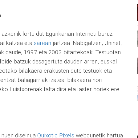
a
azkenik lortu dut Egunkarian Interneti buruz
sailkatzea eta
sarean
jartzea. Nabigatzen, Uninet,
tuak daude, 1997 eta 2003 bitartekoak. Testuotan
elbide batzuk desagertuta dauden arren, euskal
eotako bilakaera erakusten dute testuok eta
ntzat baliagarriak izatea, bilakaera hori
eko Luistxorenak falta dira eta laster horiek ere
i nuen diseinua
Quixotic Pixels
webgunetik hartua