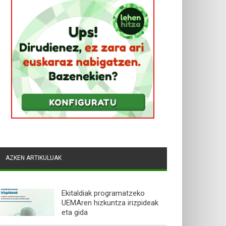
AZKEN ARTIKULUAK
Ekitaldiak programatzeko
UEMAren hizkuntza irizpideak
eta gida