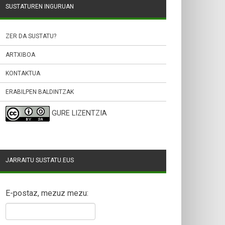
SUSTATUREN INGURUAN
ZER DA SUSTATU?
ARTXIBOA
KONTAKTUA
ERABILPEN BALDINTZAK
GURE LIZENTZIA
JARRAITU SUSTATU.EUS
E-postaz, mezuz mezu: