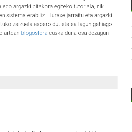
 edo argazki bitakora egiteko tutoriala, nik
en sistema erabiliz. Huraxe jarraitu eta argazki
atuko zaizuela espero dut eta ea lagun gehiago
ne artean
blogosfera
euskalduna osa dezagun.