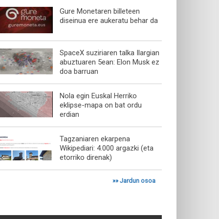
Gure Monetaren billeteen
diseinua ere aukeratu behar da
SpaceX suziriaren talka Ilargian
abuztuaren 5ean: Elon Musk ez
doa barruan
Nola egin Euskal Herriko
eklipse-mapa on bat ordu
erdian
Tagzaniaren ekarpena
Wikipediari: 4.000 argazki (eta
etorriko direnak)
»»
Jardun osoa