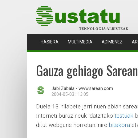
TEKNOLOGIA ALBISTEAK
(CURRENT)
HASIERA
MULTIMEDIA
ADIMENEZ
AR
Gauza gehiago Sarean
Jabi Zabala - www.sarean.com
2004-05-03 : 13:05
Duela 13 hilabete jarri nuen abian sare
Interneti buruz neuk idatzitako
testuak
b
ditut webgune horretan: nire
bitakora
et