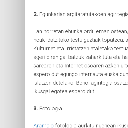
2.
Egunkarian argitaratutakoen agiritegi
Lan horretan ehunka ordu eman ostean, 
neuk idatzitako testu guztiak topatzea, 
Kulturnet eta Irristatzen ataletako tes
ageri diren gai batzuk zaharkituta eta h
sarearen eta Internet osoaren azken urt
espero dut egungo internauta euskaldune
islatzen dutelako. Beno, agiritegia osatz
ikusgai egotea espero dut.
3.
Fotolog-a
Aramaio
fotolog-a aurkitu nuenean ikus