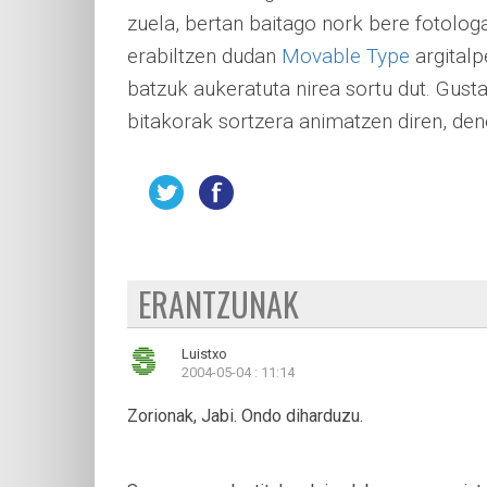
zuela, bertan baitago nork bere fotologa
erabiltzen dudan
Movable Type
argitalp
batzuk aukeratuta nirea sortu dut. Gust
bitakorak sortzera animatzen diren, de
ERANTZUNAK
Luistxo
2004-05-04 : 11:14
Zorionak, Jabi. Ondo diharduzu.