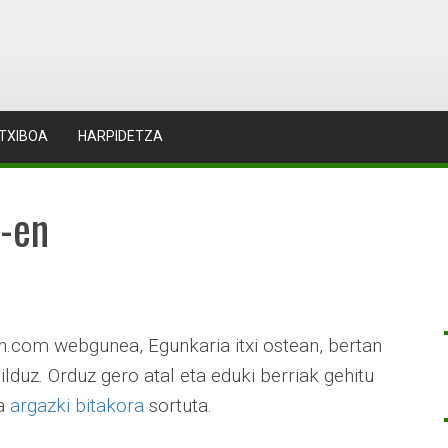
TXIBOA
HARPIDETZA
-en
an.com webgunea, Egunkaria itxi ostean, bertan
ilduz. Orduz gero atal eta eduki berriak gehitu
a
argazki bitakora
sortuta.