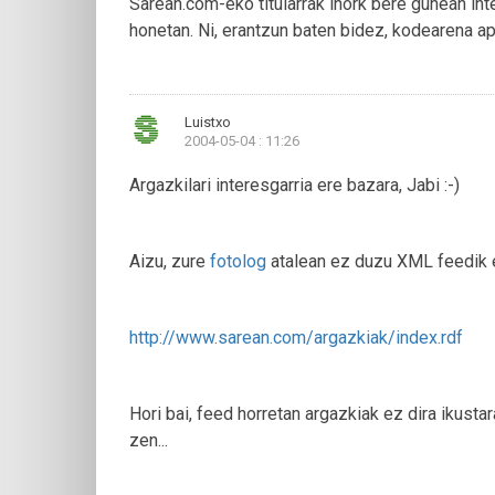
Sarean.com-eko titularrak inork bere gunean in
honetan. Ni, erantzun baten bidez, kodearena apu
Luistxo
2004-05-04 : 11:26
Argazkilari interesgarria ere bazara, Jabi :-)
Aizu, zure
fotolog
atalean ez duzu XML feedik e
http://www.sarean.com/argazkiak/index.rdf
Hori bai, feed horretan argazkiak ez dira ikusta
zen...