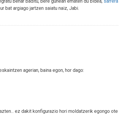
tegratu behar baditu, bere gunean ematen du bidea,
sarrera
r bat argiago jartzen saiatu naiz, Jabi.
skaintzen agerian, baina egon, hor dago:
razten... ez dakit konfigurazio hori moldatzerik egongo ote