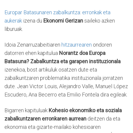
Europar Batasunaren zabalkuntza: erronkak eta
aukerak
izena du
Ekonomi Gerizan
saileko azken
liburuak.
Idoia Zenarruzabeitiaren
hitzaurrearen
ondoren
datorren ehen kapitulua
Norantz doa Europa
Batasuna? Zabalkuntza eta garapen instituzionala
izenekoa, bost artikuluk osatzen dute eta
zabalkuntzaren problematika instituzionala jorratzen
dute. Jean Victor Louis, Alejandro Valle, Manuel López
Escudero, Ana Becerro eta Emilio Fontela dira egileak.
Bigarren kapituluak
Kohesio ekonomiko eta soziala
zabalkuntzaren erronkaren aurrean
deitzen da eta
ekonomia eta gizarte-mailako kohesioaren