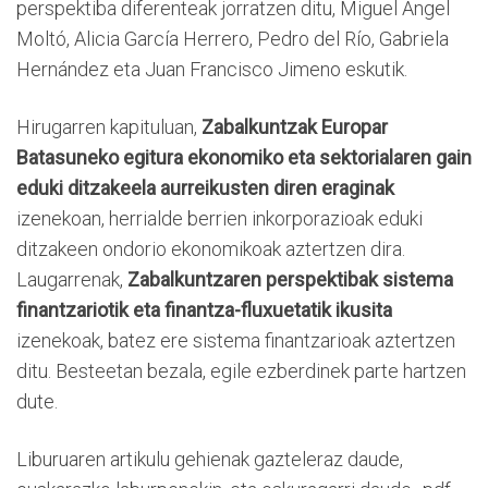
perspektiba diferenteak jorratzen ditu, Miguel Ángel
Moltó, Alicia García Herrero, Pedro del Río, Gabriela
Hernández eta Juan Francisco Jimeno eskutik.
Hirugarren kapituluan,
Zabalkuntzak Europar
Batasuneko egitura ekonomiko eta sektorialaren gain
eduki ditzakeela aurreikusten diren eraginak
izenekoan, herrialde berrien inkorporazioak eduki
ditzakeen ondorio ekonomikoak aztertzen dira.
Laugarrenak,
Zabalkuntzaren perspektibak sistema
finantzariotik eta finantza-fluxuetatik ikusita
izenekoak, batez ere sistema finantzarioak aztertzen
ditu. Besteetan bezala, egile ezberdinek parte hartzen
dute.
Liburuaren artikulu gehienak gazteleraz daude,