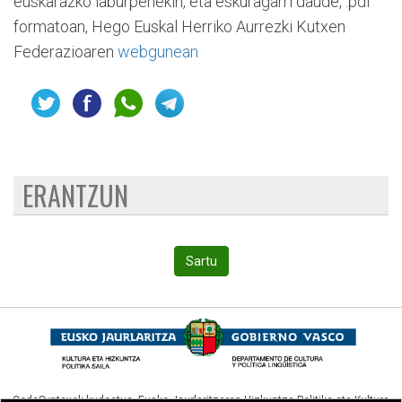
euskarazko laburpenekin, eta eskuragarri daude, .pdf
formatoan, Hego Euskal Herriko Aurrezki Kutxen
Federazioaren
webgunean
ERANTZUN
Sartu
CodeSyntaxek kudeatua,
Eusko Jaurlaritzaren Hizkuntza Politika eta Kultura