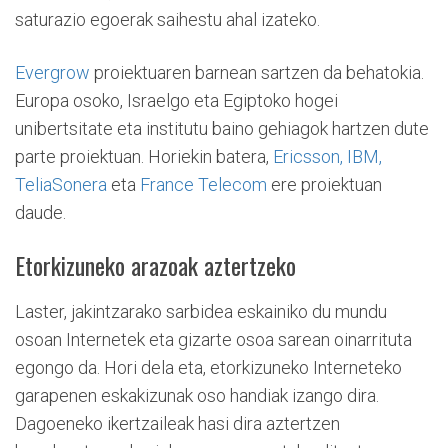
saturazio egoerak saihestu ahal izateko.
Evergrow
proiektuaren barnean sartzen da behatokia.
Europa osoko, Israelgo eta Egiptoko hogei
unibertsitate eta institutu baino gehiagok hartzen dute
parte proiektuan. Horiekin batera,
Ericsson,
IBM,
TeliaSonera
eta
France Telecom
ere proiektuan
daude.
Etorkizuneko arazoak aztertzeko
Laster, jakintzarako sarbidea eskainiko du mundu
osoan Internetek eta gizarte osoa sarean oinarrituta
egongo da. Hori dela eta, etorkizuneko Interneteko
garapenen eskakizunak oso handiak izango dira.
Dagoeneko ikertzaileak hasi dira aztertzen