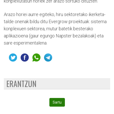
konplexutasun horiek zer arazo sortuko dituzten.
Arazo horiei aurre egiteko, hiru sektoretako ikerketa-
talde onenak bildu ditu Evergrow proiektuak: sistema
konplexuen sektorea, mutur batetik besterako
aplikazioena (gaur egungo Napster bezalakoak) eta
sare esperimentalena.
ERANTZUN
Sartu