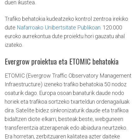
duen ikustea.
Trafiko behatokia kudeatzeko kontrol zentroa irekiko
dute
Nafarroako Unibertsitate Publikoan.
120.000
euroko aurrekontua dute proiektu hori gauzatu ahal
izateko.
Evergrow proiektua eta ETOMIC behatokia
ETOMIC (Evergrow Traffic Observatory Management
Infraestructure) izeneko trafiko behatokia 50 nodoz
osaturik dago. Europa osoan banaturik daude nodo
horiek eta trafikoa sortzeko txarteldun ordenagailuak
dira. Satelite bidez sinkronizaturik daude eta trafikoa
bidaltzen diote elkarri, besteak beste, webguneen
transferentzia atzerapenak edo abiadura neurtzeko.
Era horretan, zerbitzuaren kalitatea azter daiteke