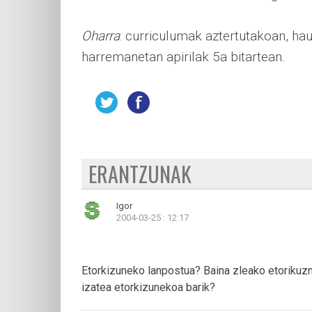
Oharra
: curriculumak aztertutakoan, hau
harremanetan apirilak 5a bitartean.
ERANTZUNAK
Igor
2004-03-25 : 12:17
Etorkizuneko lanpostua? Baina zleako etorikuzn
izatea etorkizunekoa barik?