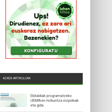
AZKEN ARTIKULUAK
Ekitaldiak programatzeko
UEMAren hizkuntza irizpideak
eta gida