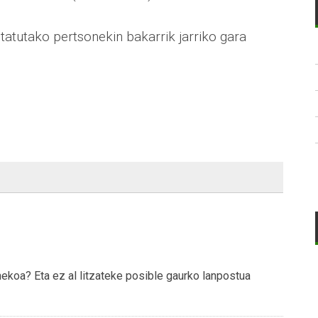
tatutako pertsonekin bakarrik jarriko gara
ekoa? Eta ez al litzateke posible gaurko lanpostua