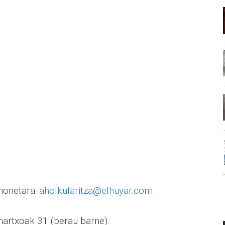
 honetara:
aholkularitza@elhuyar.com
martxoak 31 (berau barne).