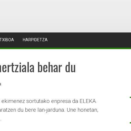
TXIBOA
HARPIDETZA
ertziala behar du
a
n ekimenez sortutako enpresa da ELEKA.
aratzen du bere lan-jarduna. Une honetan,
.