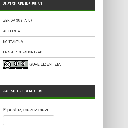
SUSTATUREN INGURUAN
ZER DA SUSTATU?
ARTXIBOA
KONTAKTUA
ERABILPEN BALDINTZAK
GURE LIZENTZIA
JARRAITU SUSTATU.EUS
E-postaz, mezuz mezu: