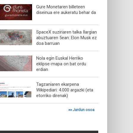
Gure Monetaren billeteen
diseinua ere aukeratu behar da
SpaceX suziriaren talka Ilargian
abuztuaren 5ean: Elon Musk ez
doa barruan
Nola egin Euskal Herriko
eklipse-mapa on bat ordu
erdian
Tagzaniaren ekarpena
Wikipediari: 4.000 argazki (eta
etorriko direnak)
»»
Jardun osoa