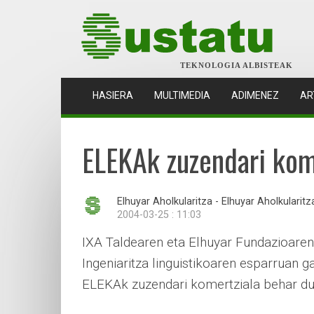
TEKNOLOGIA ALBISTEAK
(CURRENT)
HASIERA
MULTIMEDIA
ADIMENEZ
AR
ELEKAk zuzendari kom
Elhuyar Aholkularitza - Elhuyar Aholkularitz
2004-03-25 : 11:03
IXA Taldearen eta Elhuyar Fundazioare
Ingeniaritza linguistikoaren esparruan g
ELEKAk zuzendari komertziala behar du