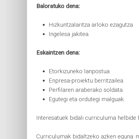
Baloratuko dena:
Hizkuntzalaritza arloko ezagutza.
Ingelesa jakitea.
Eskaintzen dena:
Etorkizuneko lanpostua.
Enpresa-proiektu berritzailea.
Perfilaren araberako soldata.
Egutegi eta ordutegi malguak.
Interesatuek bidali curriculuma helbide
Curriculumak bidaltzeko azken eguna: 