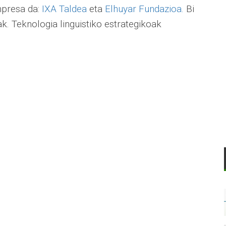
npresa da:
IXA Taldea
eta
Elhuyar Fundazioa.
Bi
ak. Teknologia linguistiko estrategikoak