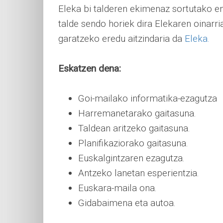
Eleka bi talderen ekimenaz sortutako e
talde sendo horiek dira Elekaren oinarri
garatzeko eredu aitzindaria da
Eleka.
Eskatzen dena:
Goi-mailako informatika-ezagutza
Harremanetarako gaitasuna.
Taldean aritzeko gaitasuna.
Planifikaziorako gaitasuna.
Euskalgintzaren ezagutza.
Antzeko lanetan esperientzia.
Euskara-maila ona.
Gidabaimena eta autoa.