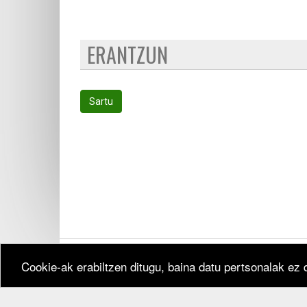
ERANTZUN
Sartu
Cookie-ak erabiltzen ditugu, baina datu pertsonalak ez