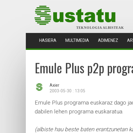
TEKNOLOGIA ALBISTEAK
(CURRENT)
HASIERA
MULTIMEDIA
ADIMENEZ
AR
Emule Plus p2p progr
Axier
2003-05-30 : 13:05
Emule Plus programa euskaraz dago jad
dabilen lehen programa euskaratua.
(albiste hau beste baten erantzunetan k