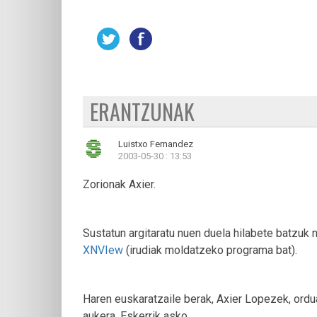
ERANTZUNAK
Luistxo Fernandez
2003-05-30 : 13:53
Zorionak Axier.
Sustatun argitaratu nuen duela hilabete batzuk
XNVIew
(irudiak moldatzeko programa bat).
Haren euskaratzaile berak, Axier Lopezek, ordua
aukera. Eskerrik asko.