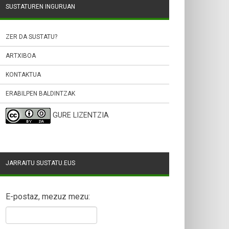
SUSTATUREN INGURUAN
ZER DA SUSTATU?
ARTXIBOA
KONTAKTUA
ERABILPEN BALDINTZAK
GURE LIZENTZIA
JARRAITU SUSTATU.EUS
E-postaz, mezuz mezu: