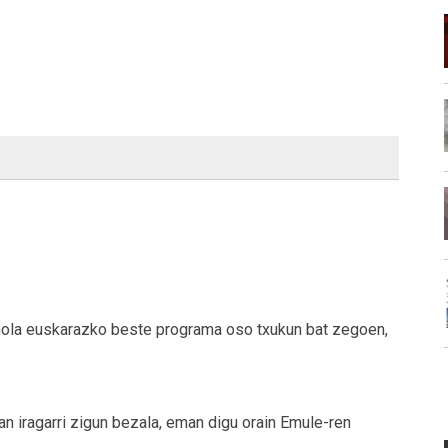
 nola euskarazko beste programa oso txukun bat zegoen,
n iragarri zigun bezala, eman digu orain Emule-ren