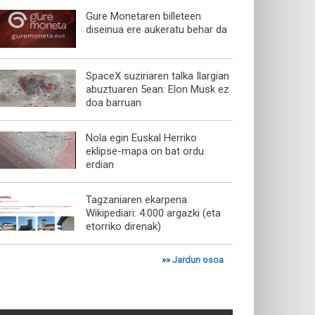
Gure Monetaren billeteen
diseinua ere aukeratu behar da
SpaceX suziriaren talka Ilargian
abuztuaren 5ean: Elon Musk ez
doa barruan
Nola egin Euskal Herriko
eklipse-mapa on bat ordu
erdian
Tagzaniaren ekarpena
Wikipediari: 4.000 argazki (eta
etorriko direnak)
»»
Jardun osoa