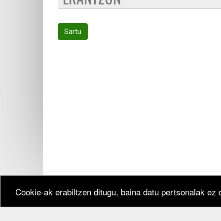
Sartu
Cookie-ak erabiltzen ditugu, baina datu pertsonalak ez