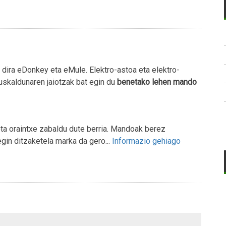
ira eDonkey eta eMule. Elektro-astoa eta elektro-
euskaldunaren jaiotzak bat egin du
benetako lehen mando
 eta oraintxe zabaldu dute berria. Mandoak berez
gin ditzaketela marka da gero...
Informazio gehiago