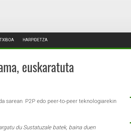
TXIBOA
HARPIDETZA
ama, euskaratuta
a sarean. P2P edo peer-to-peer teknologiarekin
argatu du Sustatuzale batek, baina duen