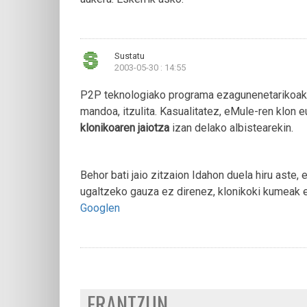
Sustatu
2003-05-30 : 14:55
P2P teknologiako programa ezagunenetarikoak d
mandoa, itzulita. Kasualitatez, eMule-ren klon 
klonikoaren jaiotza
izan delako albistearekin.
Behor bati jaio zitzaion Idahon duela hiru aste,
ugaltzeko gauza ez direnez, klonikoki kumeak e
Googlen
ERANTZUN