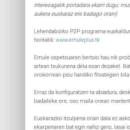
interesagatik portadara ekarri dugu: mus
aukera euskaraz ere badago orain)
Lehendabiziko P2P programa euskaldun
hontatik:
www.emuleplus.tk
Emule ospetsuaren bertsio hau nik pro
artean txukunena dela esan dezaket. Bat
orokorrean pisu handiko fitxategien bila
Erraz da konfiguratzen ta abiadura, des
badaiteke ere, oso maila onean manten
Euskarazko itzulpena orain dala ez ask
ekarpenaren bat egin nahiz gero, lasai i