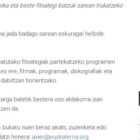
ika eta beste fitxategi batzuk sarean trukatzeko
a jada badago sarean eskuragai helbide
batutako fitxategiak partekatzeko programen
ez ere, filmak, programak, diskografiak eta
 dabiltzan horientzako.
karga batetik bestera oso aldakorra izan
tzen da.
o bukatu nuen beraz akats, zuzenketa edo
datzi honera:
axier@euskalerria.org