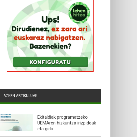
AZKEN ARTIKULUAK
Ekitaldiak programatzeko
UEMAren hizkuntza irizpideak
eta gida