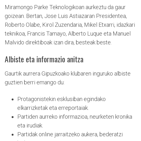
Miramongo Parke Teknologikoan aurkeztu da gaur
goizean. Bertan, Jose Luis Astiazaran Presidentea,
Roberto Olabe, Kirol Zuzendaria, Mikel Etxarri, idazkari
teknikoa, Francis Tamayo, Alberto Luque eta Manuel
Malvido direktiboak izan dira, besteak beste.
Albiste eta informazio anitza
Gaurtik aurrera Gipuzkoako klubaren inguruko albiste
guztien berri emango du:
Protagonistekin esklusiban egindako
elkarrizketak eta erreportaiak.
Partiden aurreko informazioa, neurketen kronika
eta irudiak.
Partidak online jarraitzeko aukera, bederatzi