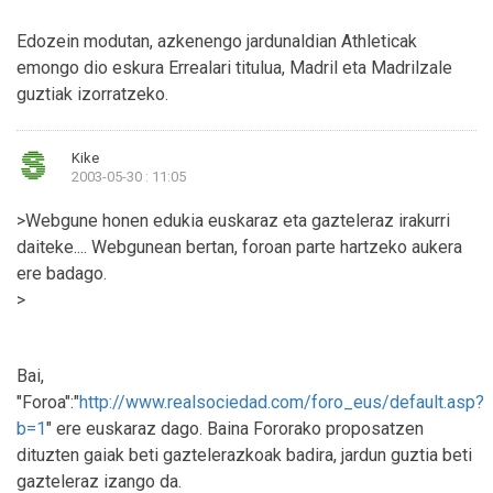
Edozein modutan, azkenengo jardunaldian Athleticak
emongo dio eskura Errealari titulua, Madril eta Madrilzale
guztiak izorratzeko.
Kike
2003-05-30 : 11:05
>Webgune honen edukia euskaraz eta gazteleraz irakurri
daiteke.... Webgunean bertan, foroan parte hartzeko aukera
ere badago.
>
Bai,
"Foroa":"
http://www.realsociedad.com/foro_eus/default.asp?
b=1
" ere euskaraz dago. Baina Fororako proposatzen
dituzten gaiak beti gaztelerazkoak badira, jardun guztia beti
gazteleraz izango da.