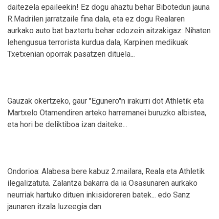
daitezela epaileekin! Ez dogu ahaztu behar Bibotedun jauna
R.Madrilen jarratzaile fina dala, eta ez dogu Realaren
aurkako auto bat baztertu behar edozein aitzakigaz: Nihaten
lehengusua terrorista kurdua dala, Karpinen medikuak
Txetxenian oporrak pasatzen dituela...
Gauzak okertzeko, gaur "Egunero"n irakurri dot Athletik eta
Martxelo Otamendiren arteko harremanei buruzko albistea,
eta hori be deliktiboa izan daiteke...
Ondorioa: Alabesa bere kabuz 2.mailara, Reala eta Athletik
ilegalizatuta. Zalantza bakarra da ia Osasunaren aurkako
neurriak hartuko dituen inkisidoreren batek... edo Sanz
jaunaren itzala luzeegia dan.