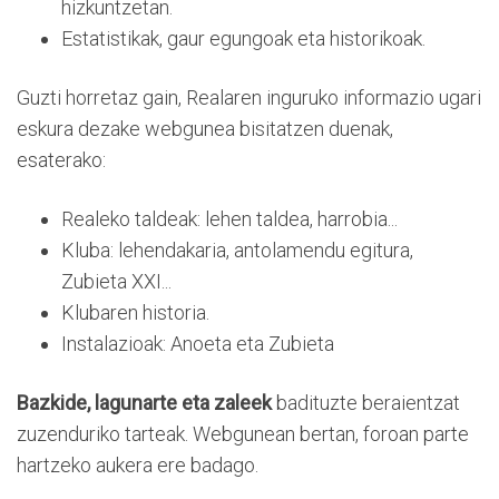
hizkuntzetan.
Estatistikak, gaur egungoak eta historikoak.
Guzti horretaz gain, Realaren inguruko informazio ugari
eskura dezake webgunea bisitatzen duenak,
esaterako:
Realeko taldeak: lehen taldea, harrobia...
Kluba: lehendakaria, antolamendu egitura,
Zubieta XXI...
Klubaren historia.
Instalazioak: Anoeta eta Zubieta
Bazkide, lagunarte eta zaleek
badituzte beraientzat
zuzenduriko tarteak. Webgunean bertan, foroan parte
hartzeko aukera ere badago.