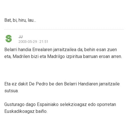
Bat, bi, hiru, lau...
JJ
2003-05-29 : 21:51
Belarri handia Errealaren jarraitzailea da; behin esan zuen
eta, Madrilen bizi eta Madrilgo izpiritua barruan eroan arren.
Eta ez dakit De Pedro be den Belarri Handiaren jarraitzaile
sutsua.
Gusturago dago Espainiako selekzioagaz edo oporretan
Euskadikoagaz baiño.