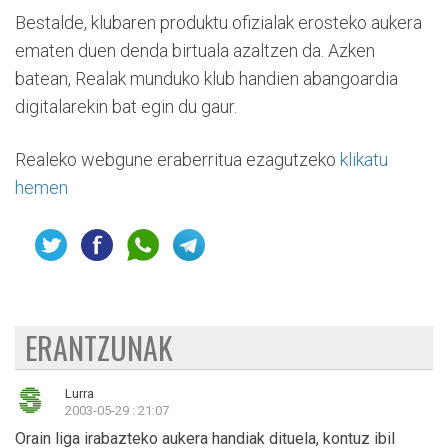
Bestalde, klubaren produktu ofizialak erosteko aukera
ematen duen denda birtuala azaltzen da. Azken
batean, Realak munduko klub handien abangoardia
digitalarekin bat egin du gaur.
Realeko webgune eraberritua ezagutzeko
klikatu
hemen
ERANTZUNAK
Lurra
2003-05-29 : 21:07
Orain liga irabazteko aukera handiak dituela, kontuz ibil