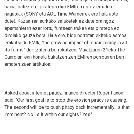
baina, batez ere, pirateoa dira EMIren ustez errudun
nagusiak (SONY eta AOL Time Warnerrek ere hala uste
dute). Kazaa-ren aurkako salaketek ez dute oraingoz
epamahietan ezer lortu, funtsean trukea eta pirateoa ez
direlako gauza bera. Hala ere, bide horretan ekiteko asmoa
erakutsi du EMIk, "the growing impact of music piracy in all
its forms" deritzatena borrokatzen. Maiatzaren 21eko The
Guardian-ean honela bukatzen zen EMIren porrotaren berri
ematen zuen artikuloa:
Asked about internet piracy, finance director Roger Faxon
said: "Our first goal is to stop the erosion piracy is causing.
The second will be to push piracy back incrementally. Is that
imminent? No. Is it within our sights? Yes."