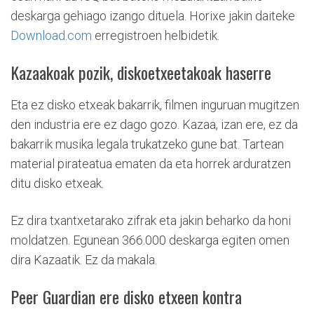
deskarga gehiago izango dituela. Horixe jakin daiteke
Download.com
erregistroen helbidetik.
Kazaakoak pozik, diskoetxeetakoak haserre
Eta ez disko etxeak bakarrik, filmen inguruan mugitzen
den industria ere ez dago gozo. Kazaa, izan ere, ez da
bakarrik musika legala trukatzeko gune bat. Tartean
material pirateatua ematen da eta horrek arduratzen
ditu disko etxeak.
Ez dira txantxetarako zifrak eta jakin beharko da honi
moldatzen. Egunean 366.000 deskarga egiten omen
dira Kazaatik. Ez da makala.
Peer Guardian ere disko etxeen kontra