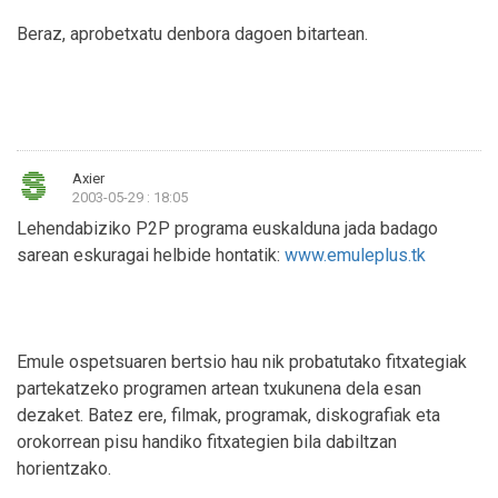
Beraz, aprobetxatu denbora dagoen bitartean.
Axier
2003-05-29 : 18:05
Lehendabiziko P2P programa euskalduna jada badago
sarean eskuragai helbide hontatik:
www.emuleplus.tk
Emule ospetsuaren bertsio hau nik probatutako fitxategiak
partekatzeko programen artean txukunena dela esan
dezaket. Batez ere, filmak, programak, diskografiak eta
orokorrean pisu handiko fitxategien bila dabiltzan
horientzako.