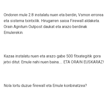
Ondoren mule 2.8 instalatu nuen eta berdin, Vsmon errorea
eta sistema txintxilik. Hirugarren saioa Firewall aldaketa.
Orain Agnitum Outpost daukat eta arazo berdinak
Emulerekin.
Kazaa instalatu nuen eta arazo gabe 500 fitxategitik gora
jetxi ditut. Emule nahi nuen baina..... ETA ORAIN EUSKARAZ!
Nola lortu duzue firewall eta Emule konbinatzea?