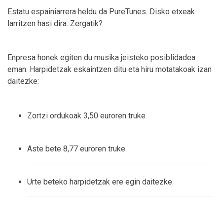
Estatu espainiarrera heldu da PureTunes. Disko etxeak
larritzen hasi dira. Zergatik?
Enpresa honek egiten du musika jeisteko posiblidadea
eman. Harpidetzak eskaintzen ditu eta hiru motatakoak izan
daitezke:
Zortzi ordukoak 3,50 euroren truke
Aste bete 8,77 euroren truke
Urte beteko harpidetzak ere egin daitezke.