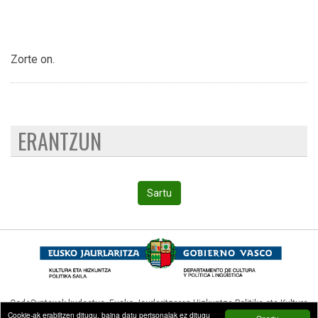
Zorte on.
ERANTZUN
Sartu
CodeSyntaxek kudeatua,
Eusko Jaurlaritzaren Hizkuntza Politika eta Kultura
Cookie-ak erabiltzen ditugu, baina datu pertsonalak ez ditugu