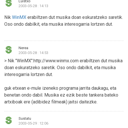
Luistxo
2003-05-28 : 14:13
Nik
WinMX
erabiltzen dut musika doan eskuratzeko saretik.
Oso ondo dabilkit, eta musika interesgarria lortzen dut.
Nerea
2003-05-28 : 14:53
> Nik "WinMX":http://www.winmx.com erabiltzen dut musika
doan eskuratzeko saretik. Oso ondo dabilkit, eta musika
interesgarria lortzen dut.
guk etxean e-mule izeneko programa jarrita daukagu, eta
benetan ondo dabil. Musika ez ezik beste tankera bateko
artxiboak ere (adibidez filmeak) jaitsi daitezke.
Sustatu
2003-05-29 : 12:06