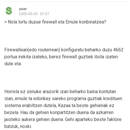
axier
2003-05-30 : 01:37
> Nola lortu duzue firewall eta Emule konbinatzea?
Firewallean(edo routerrean) konfiguratu beharko duzu 4662
portua irekita izateko, berez firewall guztiek itxita izaten
dute eta.
Horrela ez zenuke arazorik izan beharko baina kontutan
izan, emule ta edonkey sareko programa guztiak kredituen
sistema erabiltzen dutela, Kazaa ta beste gehienak ez
bezela. Hau da gehien konpartitzen duena da azkarren
jaisteko aukera gehien duena. Gehi aparteko beste faktore
batzuk, noski.