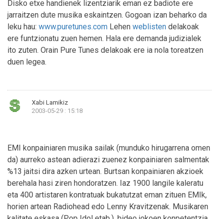
Disko etxe handienek lizentziarik eman ez badiote ere
jarraitzen dute musika eskaintzen. Gogoan izan beharko da
leku hau:
www.puretunes.com
Lehen
weblisten
delakoak
ere funtzionatu zuen hemen. Hala ere demanda judizialek
ito zuten. Orain Pure Tunes delakoak ere ia nola toreatzen
duen legea.
Xabi Lamikiz
2003-05-29 : 15:18
EMI konpainiaren musika sailak (munduko hirugarrena omen
da) aurreko astean adierazi zuenez konpainiaren salmentak
%13 jaitsi dira azken urtean. Burtsan konpainiaren akzioek
berehala hasi ziren hondoratzen. Iaz 1900 langile kaleratu
eta 400 artistaren kontratuak bukatutzat eman zituen EMIk,
horien artean Radiohead edo Lenny Kravitzenak. Musikaren
kalitate eskasa (Pop Idol etab.), bideo jokoen konpetentzia,