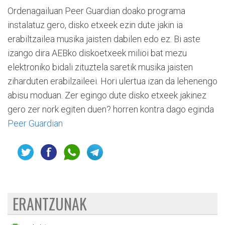
Ordenagailuan Peer Guardian doako programa
instalatuz gero, disko etxeek ezin dute jakin ia
erabiltzailea musika jaisten dabilen edo ez. Bi aste
izango dira AEBko diskoetxeek milioi bat mezu
elektroniko bidali zituztela saretik musika jaisten
ziharduten erabilzaileei. Hori ulertua izan da lehenengo
abisu moduan. Zer egingo dute disko etxeek jakinez
gero zer nork egiten duen? horren kontra dago eginda
Peer Guardian
ERANTZUNAK