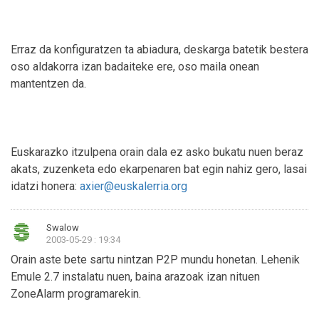
Erraz da konfiguratzen ta abiadura, deskarga batetik bestera
oso aldakorra izan badaiteke ere, oso maila onean
mantentzen da.
Euskarazko itzulpena orain dala ez asko bukatu nuen beraz
akats, zuzenketa edo ekarpenaren bat egin nahiz gero, lasai
idatzi honera:
axier@euskalerria.org
Swalow
2003-05-29 : 19:34
Orain aste bete sartu nintzan P2P mundu honetan. Lehenik
Emule 2.7 instalatu nuen, baina arazoak izan nituen
ZoneAlarm programarekin.