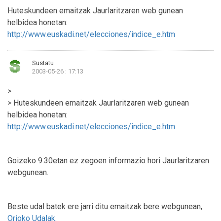
Huteskundeen emaitzak Jaurlaritzaren web gunean
helbidea honetan:
http://www.euskadi.net/elecciones/indice_e.htm
Sustatu
2003-05-26 : 17:13
>
> Huteskundeen emaitzak Jaurlaritzaren web gunean
helbidea honetan:
http://www.euskadi.net/elecciones/indice_e.htm
Goizeko 9.30etan ez zegoen informazio hori Jaurlaritzaren
webgunean.
Beste udal batek ere jarri ditu emaitzak bere webgunean,
Orioko Udalak.