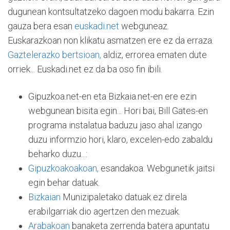
dugunean kontsultatzeko dagoen modu bakarra. Ezin
gauza bera esan
euskadi.net
webguneaz.
Euskarazkoan non klikatu asmatzen ere ez da erraza.
Gaztelerazko bertsioan,
aldiz, errorea ematen dute
orriek... Euskadi.net ez da ba oso fin ibili.
Gipuzkoa.net-en eta Bizkaia.net-en ere ezin
webgunean bisita egin... Hori bai, Bill Gates-en
programa instalatua baduzu jaso ahal izango
duzu informzio hori, klaro, excelen-edo zabaldu
beharko duzu...:
Gipuzkoakoakoan,
esandakoa. Webgunetik jaitsi
egin behar datuak.
Bizkaian
Munizipaletako datuak ez direla
erabilgarriak dio agertzen den mezuak.
Arabakoan
banaketa zerrenda batera apuntatu