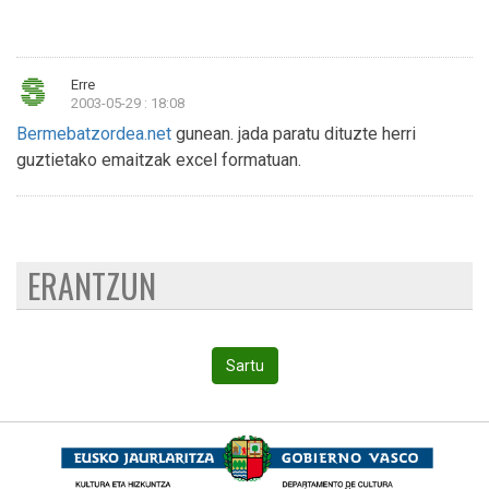
Erre
2003-05-29 : 18:08
Bermebatzordea.net
gunean. jada paratu dituzte herri
guztietako emaitzak excel formatuan.
ERANTZUN
Sartu