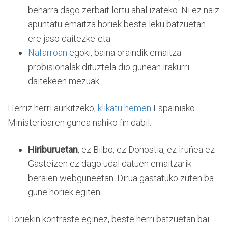
beharra dago zerbait lortu ahal izateko. Ni ez naiz
apuntatu emaitza horiek beste leku batzuetan
ere jaso daitezke-eta.
Nafarroan
egoki, baina oraindik emaitza
probisionalak dituztela dio gunean irakurri
daitekeen mezuak.
Herriz herri aurkitzeko,
klikatu hemen
Espainiako
Ministerioaren gunea nahiko fin dabil.
Hiriburuetan
, ez Bilbo, ez Donostia, ez Iruñea ez
Gasteizen ez dago udal datuen emaitzarik
beraien webguneetan. Dirua gastatuko zuten ba
gune horiek egiten...
Horiekin kontraste eginez, beste herri batzuetan bai.