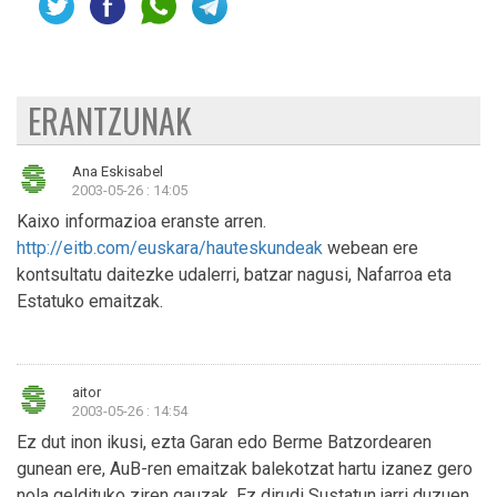
ERANTZUNAK
Ana Eskisabel
2003-05-26 : 14:05
Kaixo informazioa eranste arren.
http://eitb.com/euskara/hauteskundeak
webean ere
kontsultatu daitezke udalerri, batzar nagusi, Nafarroa eta
Estatuko emaitzak.
aitor
2003-05-26 : 14:54
Ez dut inon ikusi, ezta Garan edo Berme Batzordearen
gunean ere, AuB-ren emaitzak balekotzat hartu izanez gero
nola geldituko ziren gauzak. Ez dirudi Sustatun jarri duzuen