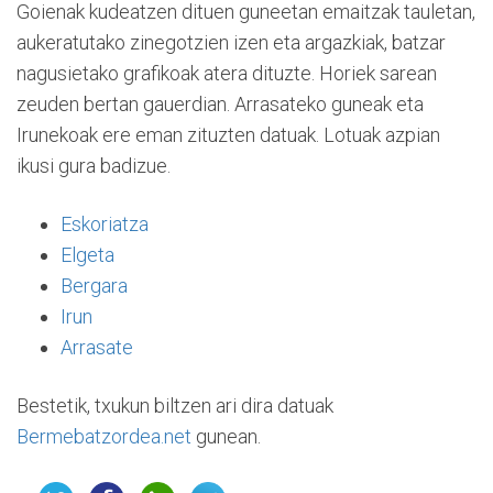
Goienak kudeatzen dituen guneetan emaitzak tauletan,
aukeratutako zinegotzien izen eta argazkiak, batzar
nagusietako grafikoak atera dituzte. Horiek sarean
zeuden bertan gauerdian. Arrasateko guneak eta
Irunekoak ere eman zituzten datuak. Lotuak azpian
ikusi gura badizue.
Eskoriatza
Elgeta
Bergara
Irun
Arrasate
Bestetik, txukun biltzen ari dira datuak
Bermebatzordea.net
gunean.