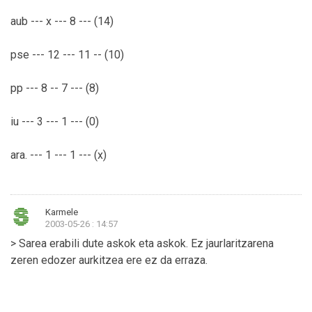
aub --- x --- 8 --- (14)
pse --- 12 --- 11 -- (10)
pp --- 8 -- 7 --- (8)
iu --- 3 --- 1 --- (0)
ara. --- 1 --- 1 --- (x)
Karmele
2003-05-26 : 14:57
> Sarea erabili dute askok eta askok. Ez jaurlaritzarena
zeren edozer aurkitzea ere ez da erraza.