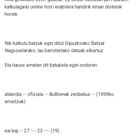
kalkulagailu online horri erabilera handirik eman diotenik
horiek.
Nik kalkulu batzuk egin ditut Gipuzkoako Batzar
Nagusietarako, lau barrutietako datuak elkartuz.
Eta hauxe ematen dit batuketa egin ondoren.
alderdia -- ofiziala -- AuBrenak zenbatuz -- (1999ko
emaitzak)
ea/eaj -- 27 --- 23 --- (19)