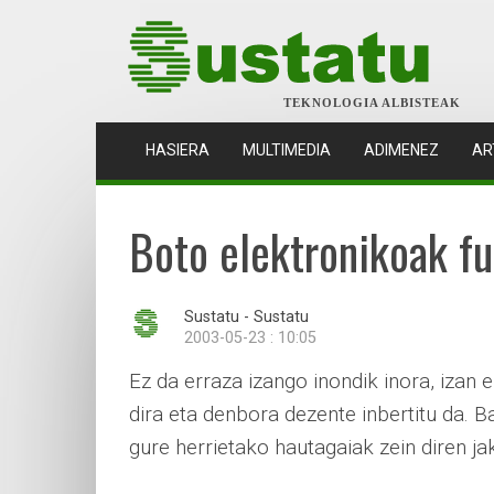
TEKNOLOGIA ALBISTEAK
(CURRENT)
HASIERA
MULTIMEDIA
ADIMENEZ
AR
Boto elektronikoak fu
Sustatu - Sustatu
2003-05-23 : 10:05
Ez da erraza izango inondik inora, izan 
dira eta denbora dezente inbertitu da. 
gure herrietako hautagaiak zein diren ja