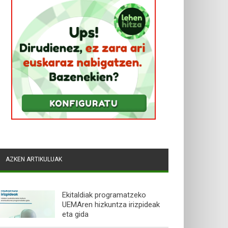
AZKEN ARTIKULUAK
Ekitaldiak programatzeko
UEMAren hizkuntza irizpideak
eta gida