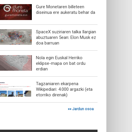
Gure Monetaren billeteen
diseinua ere aukeratu behar da
SpaceX suziriaren talka Ilargian
abuztuaren 5ean: Elon Musk ez
doa barruan
Nola egin Euskal Herriko
eklipse-mapa on bat ordu
erdian
Tagzaniaren ekarpena
Wikipediari: 4.000 argazki (eta
etorriko direnak)
»»
Jardun osoa