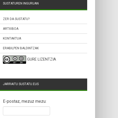
SUSTATUREN INGURUAN
ZER DA SUSTATU?
ARTXIBOA
KONTAKTUA
ERABILPEN BALDINTZAK
GURE LIZENTZIA
JARRAITU SUSTATU.EUS
E-postaz, mezuz mezu: