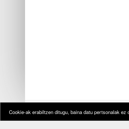
Cookie-ak erabiltzen ditugu, baina datu pertsonalak ez