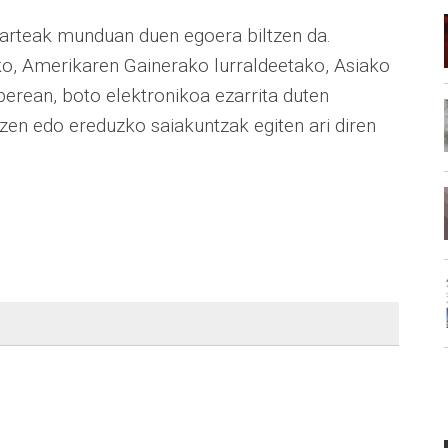
 arteak munduan duen egoera biltzen da.
o, Amerikaren Gainerako lurraldeetako, Asiako
erean, boto elektronikoa ezarrita duten
tzen edo ereduzko saiakuntzak egiten ari diren