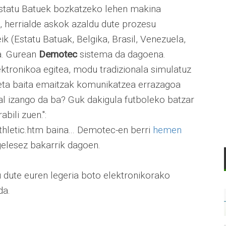
 Estatu Batuek bozkatzeko lehen makina
, herrialde askok azaldu dute prozesu
k (Estatu Batuak, Belgika, Brasil, Venezuela,
ta. Gurean
Demotec
sistema da dagoena.
ktronikoa egitea, modu tradizionala simulatuz
eta baita emaitzak komunikatzea errazagoa
hal izango da ba? Guk dakigula futboleko batzar
abili zuen.":
hletic.htm baina... Demotec-en berri
hemen
ngelesez bakarrik dagoen.
 dute euren legeria boto elektronikorako
da.