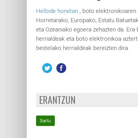
Helbide honetan
, boto elektronikoaren
Horretarako, Europako, Estatu Batuetak
eta Ozeaniako egoera zehazten da. Era b
herrialdeak eta boto elektronikoa azter
bestelako herrialdeak bereizten dira.
ERANTZUN
Sartu