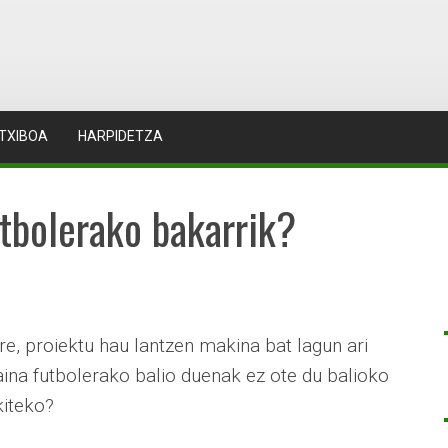
TXIBOA
HARPIDETZA
tbolerako bakarrik?
ere, proiektu hau lantzen makina bat lagun ari
Baina futbolerako balio duenak ez ote du balioko
kiteko?