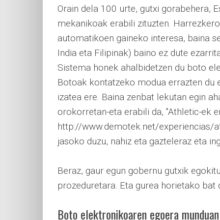
Orain dela 100 urte, gutxi gorabehera,
mekanikoak erabili zituzten. Harrezkero
automatikoen gaineko interesa, baina sei
India eta Filipinak) baino ez dute ezarri
Sistema honek ahalbidetzen du boto ele
Botoak kontatzeko modua errazten du 
izatea ere. Baina zenbat lekutan egin a
orokorretan-eta erabili da, "Athletic-ek er
http://www.demotek.net/experiencias/at
jasoko duzu, nahiz eta gazteleraz eta i
Beraz, gaur egun gobernu gutxik egokitu
prozeduretara. Eta gurea horietako bat 
Boto elektronikoaren egoera munduan