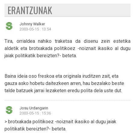
ERANTZUNAK
Johnny Walker
2003-05-15 : 13:54
Tira, orrialdea nahiko traketsa da disenu zein estetika
aldetik eta brotxakada politikoez -noiznait ikasiko al dugu
jaiak politikatik bereizten?- beteta.
Baina ideia oso freskoa eta originala iruditzen zait, eta
gauza asko hobetu daitezkeen arren, hau bezalako beste
talde batzuek jarrai lezaketen eredu polita dela uste dut.
Josu Urdangarin
2003-05-15 : 15:36
> brotxakada politikoez -noiznait ikasiko al dugu jaiak
politikatik bereizten?- beteta.