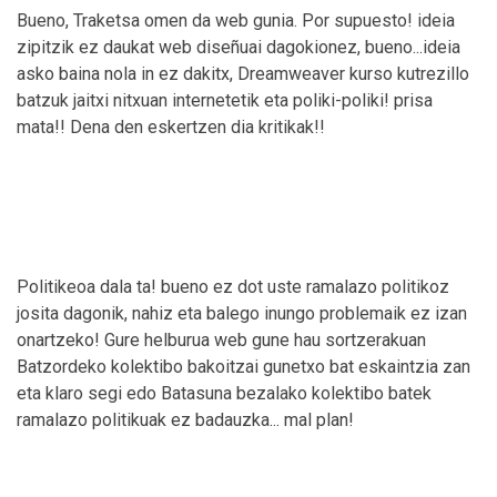
Bueno, Traketsa omen da web gunia. Por supuesto! ideia
zipitzik ez daukat web diseñuai dagokionez, bueno...ideia
asko baina nola in ez dakitx, Dreamweaver kurso kutrezillo
batzuk jaitxi nitxuan internetetik eta poliki-poliki! prisa
mata!! Dena den eskertzen dia kritikak!!
Politikeoa dala ta! bueno ez dot uste ramalazo politikoz
josita dagonik, nahiz eta balego inungo problemaik ez izan
onartzeko! Gure helburua web gune hau sortzerakuan
Batzordeko kolektibo bakoitzai gunetxo bat eskaintzia zan
eta klaro segi edo Batasuna bezalako kolektibo batek
ramalazo politikuak ez badauzka... mal plan!