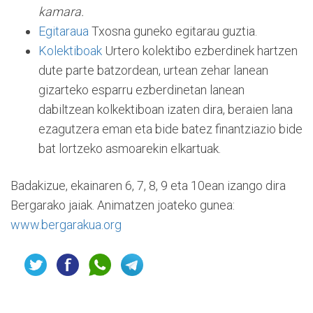
kamara.
Egitaraua
Txosna guneko egitarau guztia.
Kolektiboak
Urtero kolektibo ezberdinek hartzen
dute parte batzordean, urtean zehar lanean
gizarteko esparru ezberdinetan lanean
dabiltzean kolkektiboan izaten dira, beraien lana
ezagutzera eman eta bide batez finantziazio bide
bat lortzeko asmoarekin elkartuak.
Badakizue, ekainaren 6, 7, 8, 9 eta 10ean izango dira
Bergarako jaiak. Animatzen joateko gunea:
www.bergarakua.org