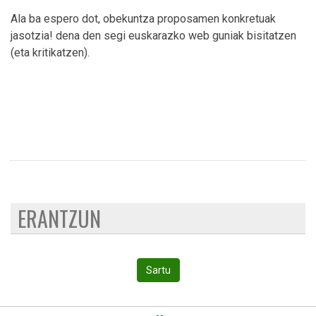
Ala ba espero dot, obekuntza proposamen konkretuak
jasotzia! dena den segi euskarazko web guniak bisitatzen
(eta kritikatzen).
ERANTZUN
Sartu