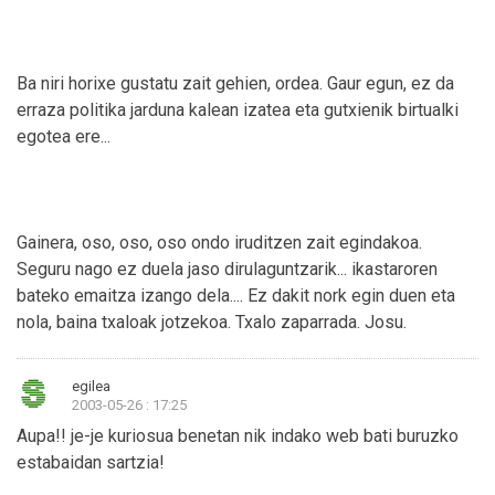
Ba niri horixe gustatu zait gehien, ordea. Gaur egun, ez da
erraza politika jarduna kalean izatea eta gutxienik birtualki
egotea ere...
Gainera, oso, oso, oso ondo iruditzen zait egindakoa.
Seguru nago ez duela jaso dirulaguntzarik... ikastaroren
bateko emaitza izango dela.... Ez dakit nork egin duen eta
nola, baina txaloak jotzekoa. Txalo zaparrada. Josu.
egilea
2003-05-26 : 17:25
Aupa!! je-je kuriosua benetan nik indako web bati buruzko
estabaidan sartzia!