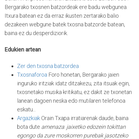
Bergarako txosnen batzordeak ere badu webgunea.
Itxura batean ez da erraz ikusten zertarako balio
dezakeen webgune batek txosna batzorde batean,
baina ez du desperdiziorik.
Edukien artean
Zer den txosna batzordea
Txosnaforoa
Foro honetan, Bergarako jaien
inguruko iritziak idatz ditzakezu, zita itsuak egin,
txosnetako musika kritikatu, ez dakit ze txonetan
lanean dagoen neska edo mutilaren telefonoa
eskatu...
Argazkiak
Orain Txapa irratiarenak daude, baina
bota dute
amenaza
:
jaixetko edozein tokittan
egongo da zure moskorren purebak jasotzeko