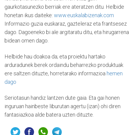
gaurkotasunezko berriak ere ateratzen ditu. Helbide
honetan ikus daiteke:
www.euskalabizenak.com
Informazio guzia euskaraz, gazteleraz eta frantsesez
dago. Dagoeneko bi ale argitaratu ditu, eta hirugarrena
bidean omen dago.
Helbide hau doakoa da; eta proiektu hartako
arduradunek berek ordaindu beharrezko produktuak
ere saltzen dituzte, horretarako informazioa
hemen
dago
Seriotasun handiz lantzen dute gaia. Eta gai honen
inguruan hainbeste liburutan agertu (izan) ohi diren
fantasiazkoa alde batera uzten dituzte.