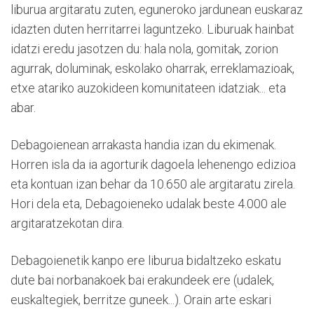
liburua argitaratu zuten, eguneroko jardunean euskaraz
idazten duten herritarrei laguntzeko. Liburuak hainbat
idatzi eredu jasotzen du: hala nola, gomitak, zorion
agurrak, doluminak, eskolako oharrak, erreklamazioak,
etxe atariko auzokideen komunitateen idatziak... eta
abar.
Debagoienean arrakasta handia izan du ekimenak.
Horren isla da ia agorturik dagoela lehenengo edizioa
eta kontuan izan behar da 10.650 ale argitaratu zirela.
Hori dela eta, Debagoieneko udalak beste 4.000 ale
argitaratzekotan dira.
Debagoienetik kanpo ere liburua bidaltzeko eskatu
dute bai norbanakoek bai erakundeek ere (udalek,
euskaltegiek, berritze guneek...). Orain arte eskari