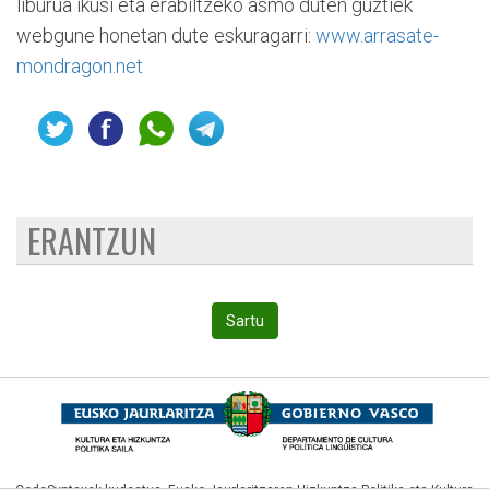
liburua ikusi eta erabiltzeko asmo duten guztiek
webgune honetan dute eskuragarri:
www.arrasate-
mondragon.net
ERANTZUN
Sartu