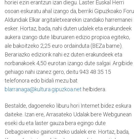
horiei ezin erantzun izan diegu. Laster Euskal Herri
osoan eskuratu ahal izango da, berriki Gipuzkoako Foru
Aldundiak Elkar argitaletxearekin izandako harremanei
esker. Hortaz, bada, nahi duten udalek eta erakundeek
aukera izango dute liburuaren edizio propioa egiteko,
ale bakoitzeko 2,25 euro ordainduta (BEZa barne).
Berariazko ediziorik nahi ez duten erakundeek eta
norbanakoek 4,50 eurotan izango dute salgai. Argibide
gehiago nahi izanez gero, deitu 943 48 35 15
telefonora edo bidali mezu bat
blarranaga@kultura.gipuzkoa.net
helbidera.
Bestalde, dagoeneko liburu hori Internet bidez eskura
daiteke. Izan ere, Arrasateko Udalak bere Webgunean
eseki du eta laster gauza bera egingo dute
Debagoieneko gainontzeko udalek ere. Hortaz, bada,