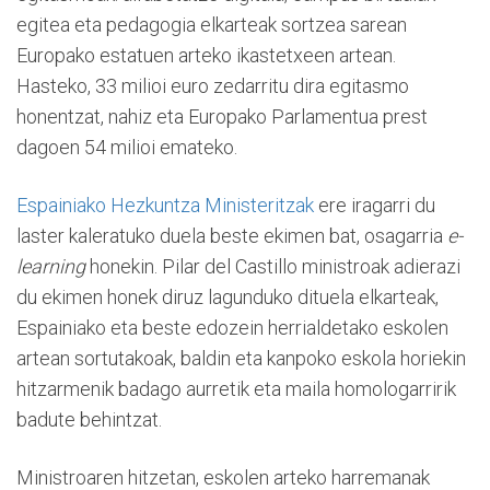
egitea eta pedagogia elkarteak sortzea sarean
Europako estatuen arteko ikastetxeen artean.
Hasteko, 33 milioi euro zedarritu dira egitasmo
honentzat, nahiz eta Europako Parlamentua prest
dagoen 54 milioi emateko.
Espainiako Hezkuntza Ministeritzak
ere iragarri du
laster kaleratuko duela beste ekimen bat, osagarria
e-
learning
honekin. Pilar del Castillo ministroak adierazi
du ekimen honek diruz lagunduko dituela elkarteak,
Espainiako eta beste edozein herrialdetako eskolen
artean sortutakoak, baldin eta kanpoko eskola horiekin
hitzarmenik badago aurretik eta maila homologarririk
badute behintzat.
Ministroaren hitzetan, eskolen arteko harremanak