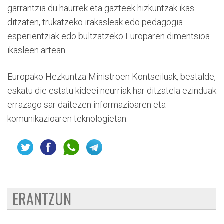
garrantzia du haurrek eta gazteek hizkuntzak ikas
ditzaten, trukatzeko irakasleak edo pedagogia
esperientziak edo bultzatzeko Europaren dimentsioa
ikasleen artean.
Europako Hezkuntza Ministroen Kontseiluak, bestalde,
eskatu die estatu kideei neurriak har ditzatela ezinduak
errazago sar daitezen informazioaren eta
komunikazioaren teknologietan.
ERANTZUN