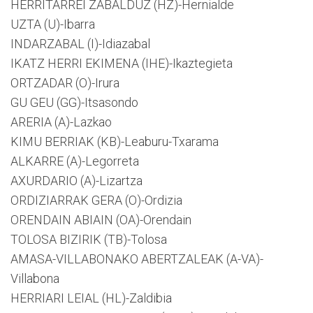
HERRITARREI ZABALDUZ (HZ)-Hernialde
UZTA (U)-Ibarra
INDARZABAL (I)-Idiazabal
IKATZ HERRI EKIMENA (IHE)-Ikaztegieta
ORTZADAR (O)-Irura
GU GEU (GG)-Itsasondo
ARERIA (A)-Lazkao
KIMU BERRIAK (KB)-Leaburu-Txarama
ALKARRE (A)-Legorreta
AXURDARIO (A)-Lizartza
ORDIZIARRAK GERA (O)-Ordizia
ORENDAIN ABIAIN (OA)-Orendain
TOLOSA BIZIRIK (TB)-Tolosa
AMASA-VILLABONAKO ABERTZALEAK (A-VA)-
Villabona
HERRIARI LEIAL (HL)-Zaldibia