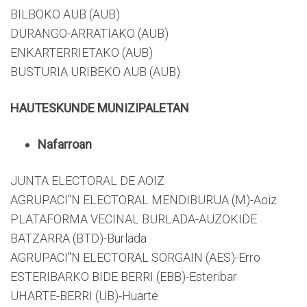
BILBOKO AUB (AUB)
DURANGO-ARRATIAKO (AUB)
ENKARTERRIETAKO (AUB)
BUSTURIA URIBEKO AUB (AUB)
HAUTESKUNDE MUNIZIPALETAN
Nafarroan
JUNTA ELECTORAL DE AOIZ
AGRUPACI"N ELECTORAL MENDIBURUA (M)-Aoiz
PLATAFORMA VECINAL BURLADA-AUZOKIDE
BATZARRA (BTD)-Burlada
AGRUPACI"N ELECTORAL SORGAIN (AES)-Erro
ESTERIBARKO BIDE BERRI (EBB)-Esteribar
UHARTE-BERRI (UB)-Huarte