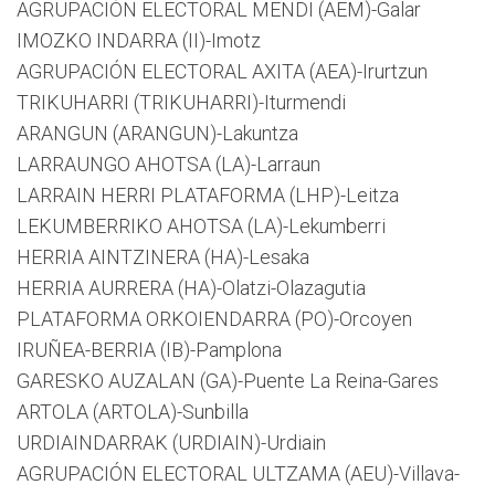
AGRUPACIÓN ELECTORAL MENDI (AEM)-Galar
IMOZKO INDARRA (II)-Imotz
AGRUPACIÓN ELECTORAL AXITA (AEA)-Irurtzun
TRIKUHARRI (TRIKUHARRI)-Iturmendi
ARANGUN (ARANGUN)-Lakuntza
LARRAUNGO AHOTSA (LA)-Larraun
LARRAIN HERRI PLATAFORMA (LHP)-Leitza
LEKUMBERRIKO AHOTSA (LA)-Lekumberri
HERRIA AINTZINERA (HA)-Lesaka
HERRIA AURRERA (HA)-Olatzi-Olazagutia
PLATAFORMA ORKOIENDARRA (PO)-Orcoyen
IRUÑEA-BERRIA (IB)-Pamplona
GARESKO AUZALAN (GA)-Puente La Reina-Gares
ARTOLA (ARTOLA)-Sunbilla
URDIAINDARRAK (URDIAIN)-Urdiain
AGRUPACIÓN ELECTORAL ULTZAMA (AEU)-Villava-