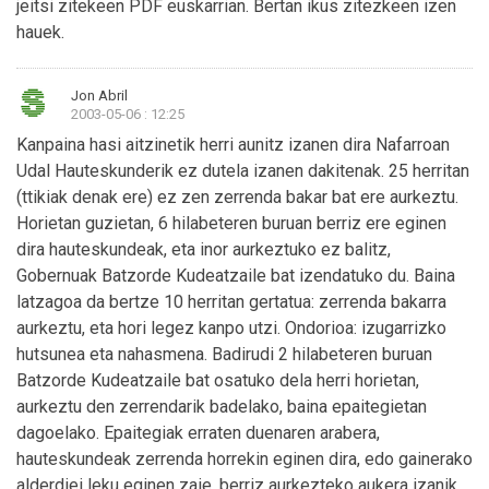
jeitsi zitekeen PDF euskarrian. Bertan ikus zitezkeen izen
hauek.
Jon Abril
2003-05-06 : 12:25
Kanpaina hasi aitzinetik herri aunitz izanen dira Nafarroan
Udal Hauteskunderik ez dutela izanen dakitenak. 25 herritan
(ttikiak denak ere) ez zen zerrenda bakar bat ere aurkeztu.
Horietan guzietan, 6 hilabeteren buruan berriz ere eginen
dira hauteskundeak, eta inor aurkeztuko ez balitz,
Gobernuak Batzorde Kudeatzaile bat izendatuko du. Baina
latzagoa da bertze 10 herritan gertatua: zerrenda bakarra
aurkeztu, eta hori legez kanpo utzi. Ondorioa: izugarrizko
hutsunea eta nahasmena. Badirudi 2 hilabeteren buruan
Batzorde Kudeatzaile bat osatuko dela herri horietan,
aurkeztu den zerrendarik badelako, baina epaitegietan
dagoelako. Epaitegiak erraten duenaren arabera,
hauteskundeak zerrenda horrekin eginen dira, edo gainerako
alderdiei leku eginen zaie, berriz aurkezteko aukera izanik.