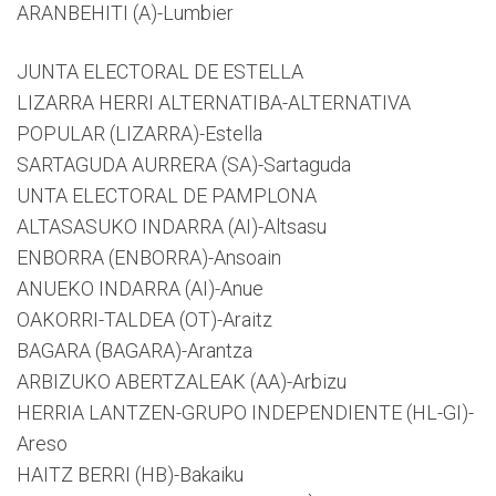
ARANBEHITI (A)-Lumbier
JUNTA ELECTORAL DE ESTELLA
LIZARRA HERRI ALTERNATIBA-ALTERNATIVA
POPULAR (LIZARRA)-Estella
SARTAGUDA AURRERA (SA)-Sartaguda
UNTA ELECTORAL DE PAMPLONA
ALTASASUKO INDARRA (AI)-Altsasu
ENBORRA (ENBORRA)-Ansoain
ANUEKO INDARRA (AI)-Anue
OAKORRI-TALDEA (OT)-Araitz
BAGARA (BAGARA)-Arantza
ARBIZUKO ABERTZALEAK (AA)-Arbizu
HERRIA LANTZEN-GRUPO INDEPENDIENTE (HL-GI)-
Areso
HAITZ BERRI (HB)-Bakaiku