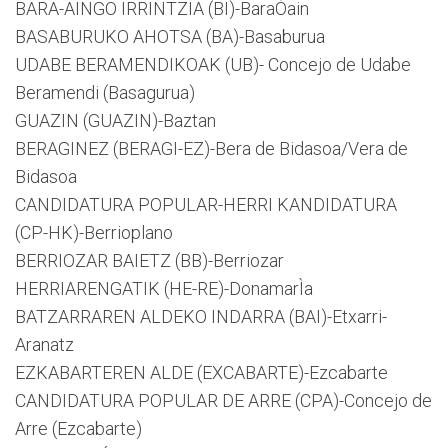
BARA-AINGO IRRINTZIA (BI)-BaraÒain
BASABURUKO AHOTSA (BA)-Basaburua
UDABE BERAMENDIKOAK (UB)- Concejo de Udabe
Beramendi (Basagurua)
GUAZIN (GUAZIN)-Baztan
BERAGINEZ (BERAGI-EZ)-Bera de Bidasoa/Vera de
Bidasoa
CANDIDATURA POPULAR-HERRI KANDIDATURA
(CP-HK)-Berrioplano
BERRIOZAR BAIETZ (BB)-Berriozar
HERRIARENGATIK (HE-RE)-DonamarÌa
BATZARRAREN ALDEKO INDARRA (BAI)-Etxarri-
Aranatz
EZKABARTEREN ALDE (EXCABARTE)-Ezcabarte
CANDIDATURA POPULAR DE ARRE (CPA)-Concejo de
Arre (Ezcabarte)