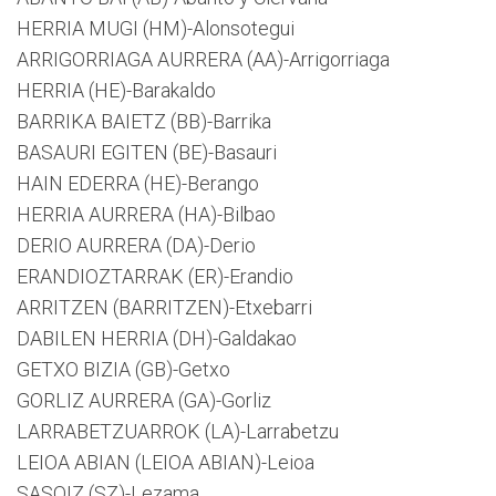
HERRIA MUGI (HM)-Alonsotegui
ARRIGORRIAGA AURRERA (AA)-Arrigorriaga
HERRIA (HE)-Barakaldo
BARRIKA BAIETZ (BB)-Barrika
BASAURI EGITEN (BE)-Basauri
HAIN EDERRA (HE)-Berango
HERRIA AURRERA (HA)-Bilbao
DERIO AURRERA (DA)-Derio
ERANDIOZTARRAK (ER)-Erandio
ARRITZEN (BARRITZEN)-Etxebarri
DABILEN HERRIA (DH)-Galdakao
GETXO BIZIA (GB)-Getxo
GORLIZ AURRERA (GA)-Gorliz
LARRABETZUARROK (LA)-Larrabetzu
LEIOA ABIAN (LEIOA ABIAN)-Leioa
SASOIZ (SZ)-Lezama