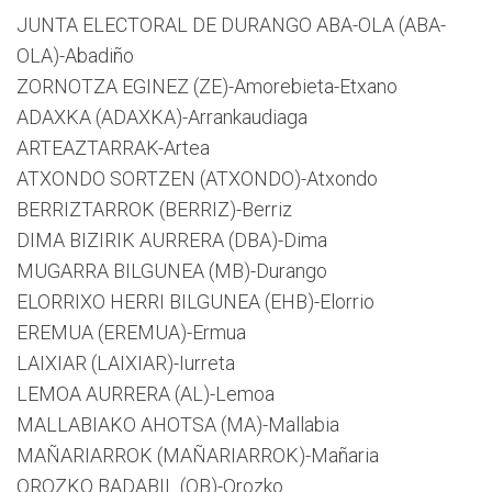
JUNTA ELECTORAL DE DURANGO ABA-OLA (ABA-
OLA)-Abadiño
ZORNOTZA EGINEZ (ZE)-Amorebieta-Etxano
ADAXKA (ADAXKA)-Arrankaudiaga
ARTEAZTARRAK-Artea
ATXONDO SORTZEN (ATXONDO)-Atxondo
BERRIZTARROK (BERRIZ)-Berriz
DIMA BIZIRIK AURRERA (DBA)-Dima
MUGARRA BILGUNEA (MB)-Durango
ELORRIXO HERRI BILGUNEA (EHB)-Elorrio
EREMUA (EREMUA)-Ermua
LAIXIAR (LAIXIAR)-Iurreta
LEMOA AURRERA (AL)-Lemoa
MALLABIAKO AHOTSA (MA)-Mallabia
MAÑARIARROK (MAÑARIARROK)-Mañaria
OROZKO BADABIL (OB)-Orozko