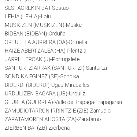
SESTAOREKIN BAT-Sestao
LEHIA (LEHIA)-Loiu
MUSKIZEN (MUSKIZEN)-Muskiz
BIDEAN (BIDEAN)-Orduña
ORTUELLA AURRERA (OA)-Ortuella
HAIZE ABERTZALEA (HA)-Plentzia
JARRILLEROAK (J)-Portugalete
SANTURTZIARRAK (SANTURTZI)-Santurtzi
SONDIKA EGINEZ (SE)-Sondika
BIDERDI (BIDERDI)-Ugau-Miraballes
URDULIZEN BAGARA (UB)-Urduliz
GEUREA (GUERREA)-Valle de Trapaga-Trapagarán
ZAMUDIOTARRON IRRINTZIE (ZIE)-Zamudio
ZARATAMOREN AHOSTA (ZA)-Zaratamo
ZIERBEN BAI (ZB)-Zierbena