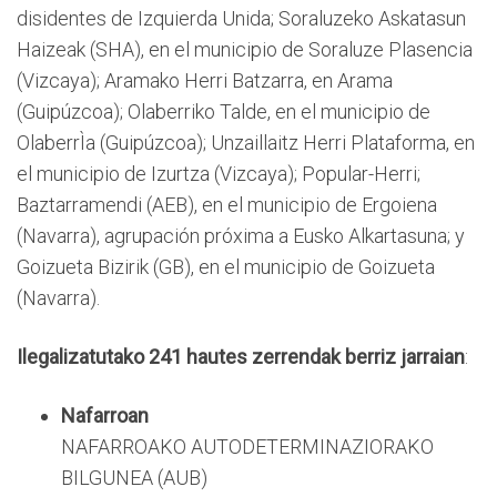
disidentes de Izquierda Unida; Soraluzeko Askatasun
Haizeak (SHA), en el municipio de Soraluze Plasencia
(Vizcaya); Aramako Herri Batzarra, en Arama
(Guipúzcoa); Olaberriko Talde, en el municipio de
OlaberrÌa (Guipúzcoa); Unzaillaitz Herri Plataforma, en
el municipio de Izurtza (Vizcaya); Popular-Herri;
Baztarramendi (AEB), en el municipio de Ergoiena
(Navarra), agrupación próxima a Eusko Alkartasuna; y
Goizueta Bizirik (GB), en el municipio de Goizueta
(Navarra).
Ilegalizatutako 241 hautes zerrendak berriz jarraian
:
Nafarroan
NAFARROAKO AUTODETERMINAZIORAKO
BILGUNEA (AUB)