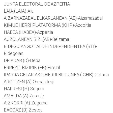
JUNTA ELECTORAL DE AZPEITIA
LAIA (LAIA)-Aia
AIZARNAZABAL ELKARLANEAN (AE)-Aizarnazabal
KIMUE HERRI PLATAFORMA (KHP)-Azcoitia
HABEA (HABEA)-Azpeitia
AUZOLANEAN BIZI (AB)-Beizama
BIDEGOIANGO TALDE INDEPENDIENTEA (BTI)-
Bidegoian
DEIADAR (D)-Deba
ERREZIL BIZIRIK (EB)-Errezil
IPARRA GETARIAKO HERRI BILGUNEA (IGHB)-Getaria
ARGITZEN (A)-Ormaiztegi
HARRESI (H)-Segura
AMALDA (A)-Zarautz
AIZKORRI (A)-Zegama
BAGOAZ (B)-Zestoa