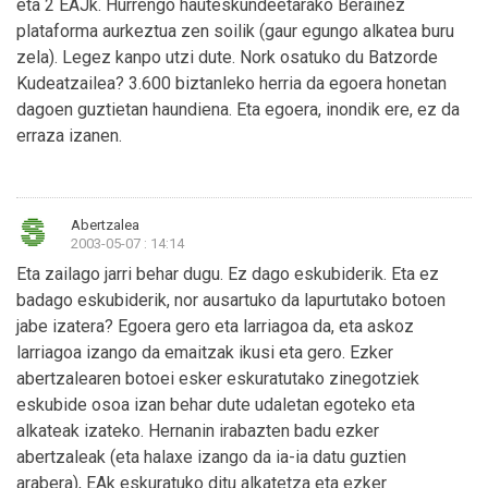
eta 2 EAJk. Hurrengo hauteskundeetarako Beraiñez
plataforma aurkeztua zen soilik (gaur egungo alkatea buru
zela). Legez kanpo utzi dute. Nork osatuko du Batzorde
Kudeatzailea? 3.600 biztanleko herria da egoera honetan
dagoen guztietan haundiena. Eta egoera, inondik ere, ez da
erraza izanen.
Abertzalea
2003-05-07 : 14:14
Eta zailago jarri behar dugu. Ez dago eskubiderik. Eta ez
badago eskubiderik, nor ausartuko da lapurtutako botoen
jabe izatera? Egoera gero eta larriagoa da, eta askoz
larriagoa izango da emaitzak ikusi eta gero. Ezker
abertzalearen botoei esker eskuratutako zinegotziek
eskubide osoa izan behar dute udaletan egoteko eta
alkateak izateko. Hernanin irabazten badu ezker
abertzaleak (eta halaxe izango da ia-ia datu guztien
arabera), EAk eskuratuko ditu alkatetza eta ezker