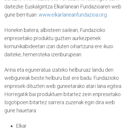
daitezke Euskalgintza Elkarlanean Fundazioaren web
gune berrituan:
www.elkarlaneanfundazioa.org
Honekin batera, albisteen sailean, Fundazioko
enpresetako produktu guztien aurkezpenek
komunikabideetan izan duten oihartzuna ere ikusi
daiteke, hemeroteka izenburupean.
Arina eta eguneratua izateko helburuaz landu den
webguneak beste helburu bat ere badu: Fundazioko
enpresek dituzten web guneetarako atari lana egitea.
Horregatik bai produktuen bitartez zein enpresetako
logotipoen bitartez sarrera zuzenak egin dira web
gune hauetara:
Elkar