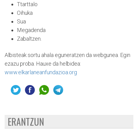
Ttarttalo
Oihuka
Sua
Megadenda
Zabaltzen.
Albisteak sortu ahala eguneratzen da webgunea. Egin
ezazu proba. Hauxe da helbidea:
www.elkarlaneanfundazioa.org
ERANTZUN