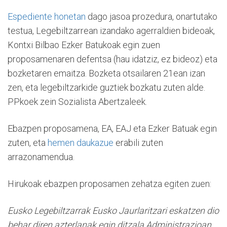
Espediente honetan
dago jasoa prozedura, onartutako
testua, Legebiltzarrean izandako agerraldien bideoak,
Kontxi Bilbao Ezker Batukoak egin zuen
proposamenaren defentsa (hau idatziz, ez bideoz) eta
bozketaren emaitza. Bozketa otsailaren 21ean izan
zen, eta legebiltzarkide guztiek bozkatu zuten alde.
PPkoek zein Sozialista Abertzaleek.
Ebazpen proposamena, EA, EAJ eta Ezker Batuak egin
zuten, eta
hemen daukazue
erabili zuten
arrazonamendua.
Hirukoak ebazpen proposamen zehatza egiten zuen:
Eusko Legebiltzarrak Eusko Jaurlaritzari eskatzen dio
behar diren azterlanak egin ditzala Administrazioan