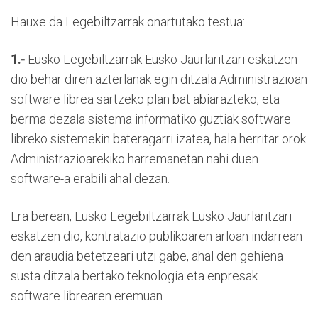
Hauxe da Legebiltzarrak onartutako testua:
1.-
Eusko Legebiltzarrak Eusko Jaurlaritzari eskatzen
dio behar diren azterlanak egin ditzala Administrazioan
software librea sartzeko plan bat abiarazteko, eta
berma dezala sistema informatiko guztiak software
libreko sistemekin bateragarri izatea, hala herritar orok
Administrazioarekiko harremanetan nahi duen
software-a erabili ahal dezan.
Era berean, Eusko Legebiltzarrak Eusko Jaurlaritzari
eskatzen dio, kontratazio publikoaren arloan indarrean
den araudia betetzeari utzi gabe, ahal den gehiena
susta ditzala bertako teknologia eta enpresak
software librearen eremuan.