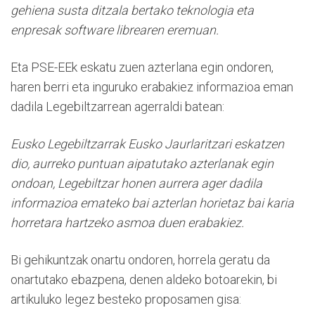
gehiena susta ditzala bertako teknologia eta
enpresak software librearen eremuan.
Eta PSE-EEk eskatu zuen azterlana egin ondoren,
haren berri eta inguruko erabakiez informazioa eman
dadila Legebiltzarrean agerraldi batean:
Eusko Legebiltzarrak Eusko Jaurlaritzari eskatzen
dio, aurreko puntuan aipatutako azterlanak egin
ondoan, Legebiltzar honen aurrera ager dadila
informazioa emateko bai azterlan horietaz bai karia
horretara hartzeko asmoa duen erabakiez.
Bi gehikuntzak onartu ondoren, horrela geratu da
onartutako ebazpena, denen aldeko botoarekin, bi
artikuluko legez besteko proposamen gisa: