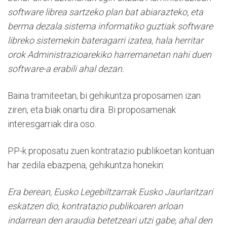
software librea sartzeko plan bat abiarazteko, eta
berma dezala sistema informatiko guztiak software
libreko sistemekin bateragarri izatea, hala herritar
orok Administrazioarekiko harremanetan nahi duen
software-a erabili ahal dezan.
Baina tramiteetan, bi gehikuntza proposamen izan
ziren, eta biak onartu dira. Bi proposamenak
interesgarriak dira oso.
PP-k proposatu zuen kontratazio publikoetan kontuan
har zedila ebazpena, gehikuntza honekin:
Era berean, Eusko Legebiltzarrak Eusko Jaurlaritzari
eskatzen dio, kontratazio publikoaren arloan
indarrean den araudia betetzeari utzi gabe, ahal den