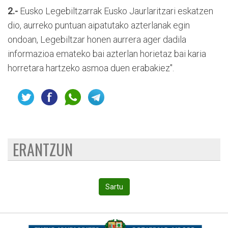
2.-
Eusko Legebiltzarrak Eusko Jaurlaritzari eskatzen
dio, aurreko puntuan aipatutako azterlanak egin
ondoan, Legebiltzar honen aurrera ager dadila
informazioa emateko bai azterlan horietaz bai karia
horretara hartzeko asmoa duen erabakiez".
ERANTZUN
Sartu