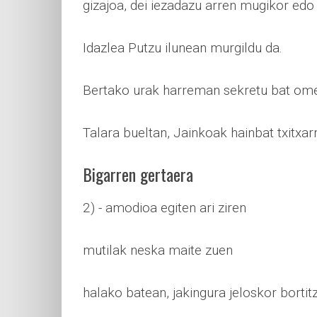
gizajoa, dei iezadazu arren mugikor edo
Idazlea Putzu ilunean murgildu da.
Bertako urak harreman sekretu bat omen
Talara bueltan, Jainkoak hainbat txitxar
Bigarren gertaera
2) - amodioa egiten ari ziren
mutilak neska maite zuen
halako batean, jakingura jeloskor bortit