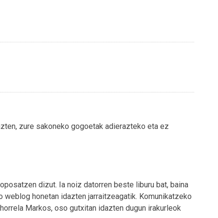
idazten, zure sakoneko gogoetak adierazteko eta ez
roposatzen dizut. Ia noiz datorren beste liburu bat, baina
ro weblog honetan idazten jarraitzeagatik. Komunikatzeko
horrela Markos, oso gutxitan idazten dugun irakurleok