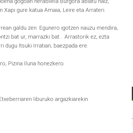
ioena gogoan nerabilela Burgora abiatu naiz,
n Xapi gure katua Amaia, Leire eta Arrateri.
rrean galdu zen. Egunero igotzen nauzu mendira,
ntzi bat ur, marrazki bat... Arrastorik ez, ezta
ri dugu Itsuki Irratian, baezpada ere.
ro, Pizina Iluna honezkero.
txeberriaren liburuko argazkiarekin.