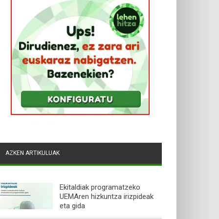
AZKEN ARTIKULUAK
Ekitaldiak programatzeko
UEMAren hizkuntza irizpideak
eta gida