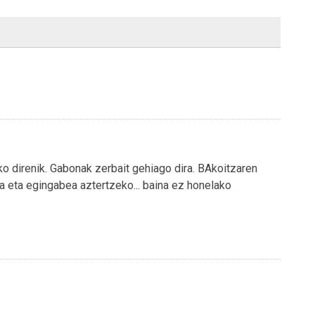
o direnik. Gabonak zerbait gehiago dira. BAkoitzaren
a eta egingabea aztertzeko... baina ez honelako