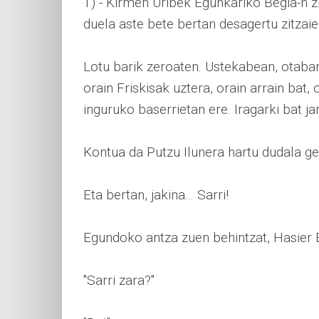
1) - Kirmen Uribek Egunkariko Begia-n z
duela aste bete bertan desagertu zitzaie
Lotu barik zeroaten. Ustekabean, otaba
orain Friskisak uztera, orain arrain bat, o
inguruko baserrietan ere. Iragarki bat jar
Kontua da Putzu Ilunera hartu dudala ge
Eta bertan, jakina... Sarri!
Egundoko antza zuen behintzat, Hasier E
"Sarri zara?"