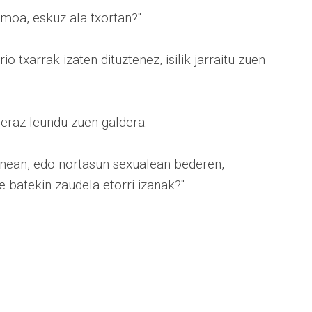
smoa, eskuz ala txortan?"
 txarrak izaten dituztenez, isilik jarraitu zuen
eraz leundu zuen galdera:
unean, edo nortasun sexualean bederen,
 batekin zaudela etorri izanak?"