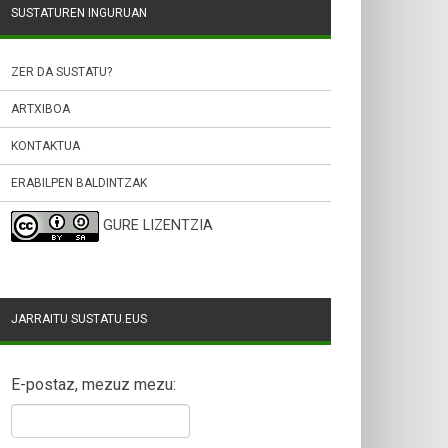
SUSTATUREN INGURUAN
ZER DA SUSTATU?
ARTXIBOA
KONTAKTUA
ERABILPEN BALDINTZAK
GURE LIZENTZIA
JARRAITU SUSTATU.EUS
E-postaz, mezuz mezu: