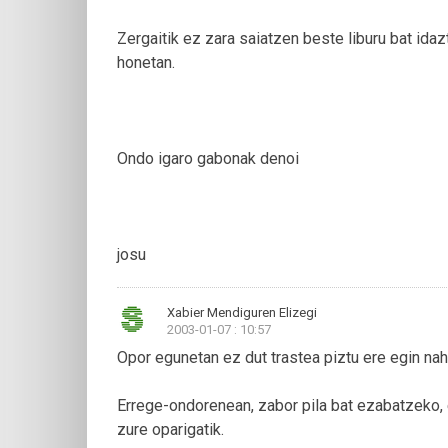
Zergaitik ez zara saiatzen beste liburu bat id
honetan.
Ondo igaro gabonak denoi
josu
Xabier Mendiguren Elizegi
2003-01-07 : 10:57
Opor egunetan ez dut trastea piztu ere egin nahi
Errege-ondorenean, zabor pila bat ezabatzeko,
zure oparigatik.