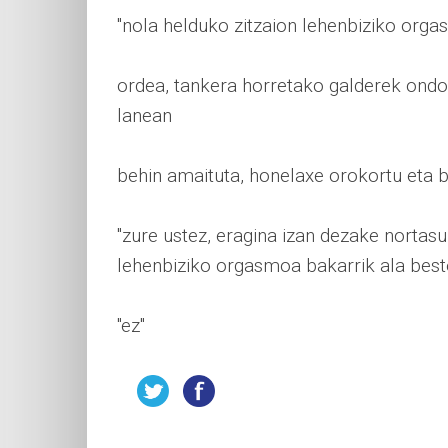
"nola helduko zitzaion lehenbiziko orga
ordea, tankera horretako galderek ondorio
lanean
behin amaituta, honelaxe orokortu eta b
"zure ustez, eragina izan dezake nortas
lehenbiziko orgasmoa bakarrik ala beste
"ez"