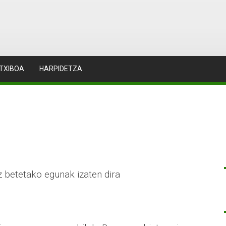
TXIBOA
HARPIDETZA
 betetako egunak izaten dira