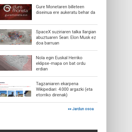
Gure Monetaren billeteen
diseinua ere aukeratu behar da
SpaceX suziriaren talka Ilargian
abuztuaren 5ean: Elon Musk ez
doa barruan
Nola egin Euskal Herriko
eklipse-mapa on bat ordu
erdian
Tagzaniaren ekarpena
Wikipediari: 4.000 argazki (eta
etorriko direnak)
»»
Jardun osoa