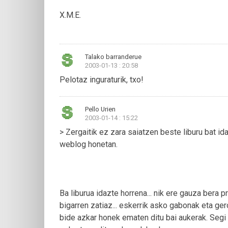
X.M.E.
Talako barranderue
2003-01-13 : 20:58
Pelotaz inguraturik, txo!
Pello Urien
2003-01-14 : 15:22
> Zergaitik ez zara saiatzen beste liburu bat 
weblog honetan.
Ba liburua idazte horrena... nik ere gauza bera p
bigarren zatiaz... eskerrik asko gabonak eta ge
bide azkar honek ematen ditu bai aukerak. Segi 