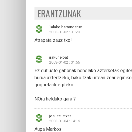
ERANTZUNAK
Talako barranderue
2003-01-02 : 01:20
Atrapata zauz txo!
irakurle bat
2003-01-02 : 01:56
Ez dut uste gabonak honelako azterketak egitek
burua aztertzeko, bakoitzak urtean zear eginiko
gogoetarik egiteko.
NOra helduko gara ?
josu telletxea
2003-01-04 : 14:16
Aupa Markos