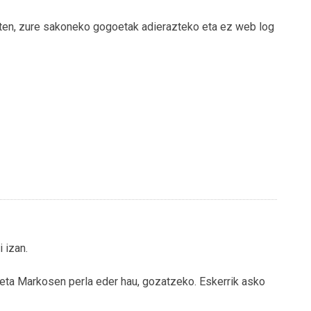
azten, zure sakoneko gogoetak adierazteko eta ez web log
 izan.
 eta Markosen perla eder hau, gozatzeko. Eskerrik asko