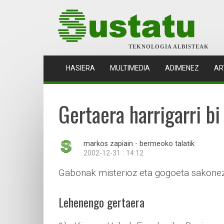
TEKNOLOGIA ALBISTEAK
(CURRENT)
HASIERA
MULTIMEDIA
ADIMENEZ
AR
Gertaera harrigarri bi
markos zapiain - bermeoko talatik
2002-12-31 : 14:12
Gabonak misterioz eta gogoeta sakonez
Lehenengo gertaera