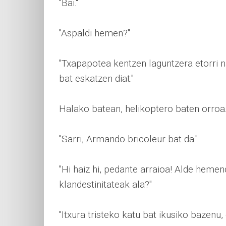
"Bai."
"Aspaldi hemen?"
"Txapapotea kentzen laguntzera etorri n
bat eskatzen diat."
Halako batean, helikoptero baten orroa
"Sarri, Armando bricoleur bat da."
"Hi haiz hi, pedante arraioa! Alde hemen
klandestinitateak ala?"
"Itxura tristeko katu bat ikusiko bazenu