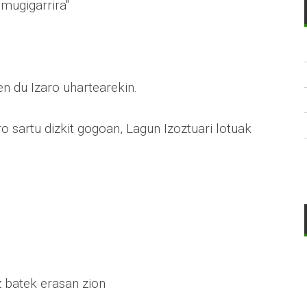
 mugigarrira"
 du Izaro uhartearekin.
ro sartu dizkit gogoan, Lagun Izoztuari lotuak
z batek erasan zion