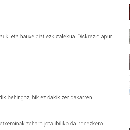
auk, eta hauxe diat ezkutalekua. Diskrezio apur
.
dik behingoz, hik ez dakik zer dakarren
, etxeminak zeharo jota ibiliko da honezkero