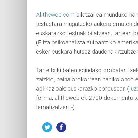
Alltheweb.com
bilatzailea munduko han
testuetara mugatzeko aukera ematen du. 
euskarazko testuak bilatzean, tartean b
(Eliza psikoanalista autoamtiko amerik
esker euskara hutsez daudenak itzultzen
Tarte txiki baten egindako probatan txe
zaizkio, baina orokorrean nahiko ondo e
aplikazioak: euskarazko corpusean (
uz
forma, alltheweb-ek 2700 dokumentu topa
lematizatzen :-)