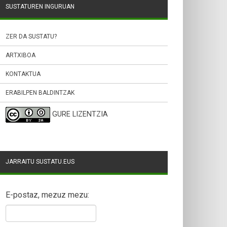
SUSTATUREN INGURUAN
ZER DA SUSTATU?
ARTXIBOA
KONTAKTUA
ERABILPEN BALDINTZAK
GURE LIZENTZIA
JARRAITU SUSTATU.EUS
E-postaz, mezuz mezu: