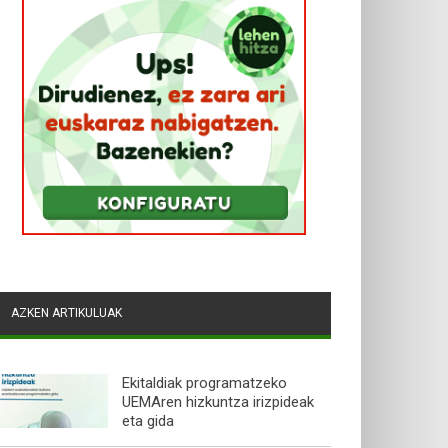
AZKEN ARTIKULUAK
Ekitaldiak programatzeko
UEMAren hizkuntza irizpideak
eta gida