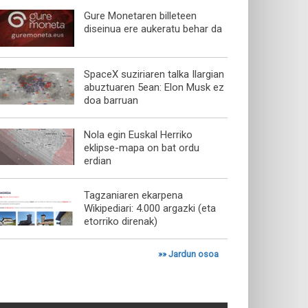
Gure Monetaren billeteen
diseinua ere aukeratu behar da
SpaceX suziriaren talka Ilargian
abuztuaren 5ean: Elon Musk ez
doa barruan
Nola egin Euskal Herriko
eklipse-mapa on bat ordu
erdian
Tagzaniaren ekarpena
Wikipediari: 4.000 argazki (eta
etorriko direnak)
»»
Jardun osoa