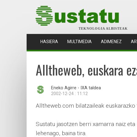
TEKNOLOGIA ALBISTEAK
(CURRENT)
HASIERA
MULTIMEDIA
ADIMENEZ
AR
Alltheweb, euskara ez
Eneko Agirre - IXA taldea
2002-12-24 : 11:12
Alltheweb.com bilatzaileak euskarazko t
Sustatu jasotzen berri xamarra naiz eta
lehenago, baina tira.