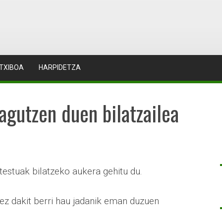
TXIBOA
HARPIDETZA
agutzen duen bilatzailea
estuak bilatzeko aukera gehitu du.
 ez dakit berri hau jadanik eman duzuen