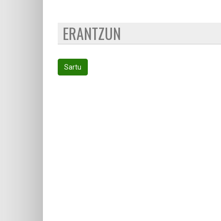
ERANTZUN
Sartu