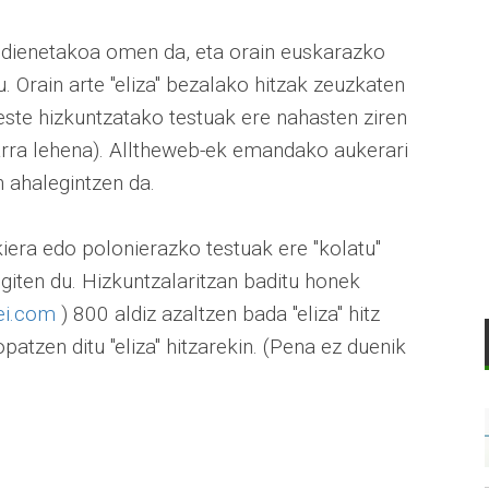
dienetakoa omen da, eta orain euskarazko
Orain arte "eliza" bezalako hitzak zeuzkaten
este hizkuntzatako testuak ere nahasten ziren
arra lehena). Alltheweb-ek emandako aukerari
 ahalegintzen da.
kiera edo polonierazko testuak ere "kolatu"
giten du. Hizkuntzalaritzan baditu honek
ei.com
) 800 aldiz azaltzen bada "eliza" hitz
tzen ditu "eliza" hitzarekin. (Pena ez duenik