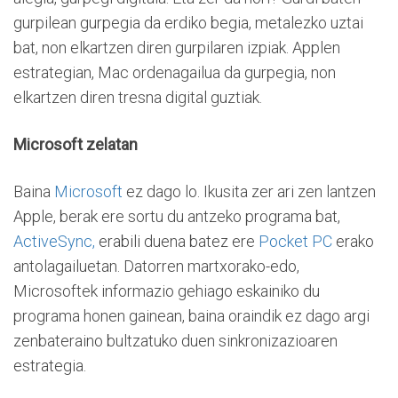
gurpilean gurpegia da erdiko begia, metalezko uztai
bat, non elkartzen diren gurpilaren izpiak. Applen
estrategian, Mac ordenagailua da gurpegia, non
elkartzen diren tresna digital guztiak.
Microsoft zelatan
Baina
Microsoft
ez dago lo. Ikusita zer ari zen lantzen
Apple, berak ere sortu du antzeko programa bat,
ActiveSync,
erabili duena batez ere
Pocket PC
erako
antolagailuetan. Datorren martxorako-edo,
Microsoftek informazio gehiago eskainiko du
programa honen gainean, baina oraindik ez dago argi
zenbateraino bultzatuko duen sinkronizazioaren
estrategia.