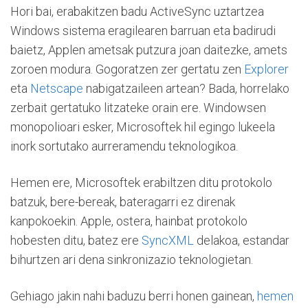
Hori bai, erabakitzen badu ActiveSync uztartzea
Windows sistema eragilearen barruan eta badirudi
baietz, Applen ametsak putzura joan daitezke, amets
zoroen modura. Gogoratzen zer gertatu zen
Explorer
eta
Netscape
nabigatzaileen artean? Bada, horrelako
zerbait gertatuko litzateke orain ere. Windowsen
monopolioari esker, Microsoftek hil egingo lukeela
inork sortutako aurreramendu teknologikoa.
Hemen ere, Microsoftek erabiltzen ditu protokolo
batzuk, bere-bereak, bateragarri ez direnak
kanpokoekin. Apple, ostera, hainbat protokolo
hobesten ditu, batez ere
SyncXML
delakoa, estandar
bihurtzen ari dena sinkronizazio teknologietan.
Gehiago jakin nahi baduzu berri honen gainean,
hemen