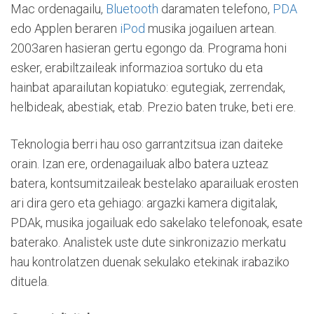
Mac ordenagailu,
Bluetooth
daramaten telefono,
PDA
edo Applen beraren
iPod
musika jogailuen artean.
2003aren hasieran gertu egongo da. Programa honi
esker, erabiltzaileak informazioa sortuko du eta
hainbat aparailutan kopiatuko: egutegiak, zerrendak,
helbideak, abestiak, etab. Prezio baten truke, beti ere.
Teknologia berri hau oso garrantzitsua izan daiteke
orain. Izan ere, ordenagailuak albo batera uzteaz
batera, kontsumitzaileak bestelako aparailuak erosten
ari dira gero eta gehiago: argazki kamera digitalak,
PDAk, musika jogailuak edo sakelako telefonoak, esate
baterako. Analistek uste dute sinkronizazio merkatu
hau kontrolatzen duenak sekulako etekinak irabaziko
dituela.