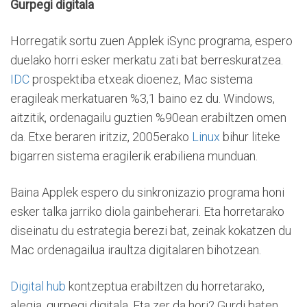
Gurpegi digitala
Horregatik sortu zuen Applek iSync programa, espero
duelako horri esker merkatu zati bat berreskuratzea.
IDC
prospektiba etxeak dioenez, Mac sistema
eragileak merkatuaren %3,1 baino ez du. Windows,
aitzitik, ordenagailu guztien %90ean erabiltzen omen
da. Etxe beraren iritziz, 2005erako
Linux
bihur liteke
bigarren sistema eragilerik erabiliena munduan.
Baina Applek espero du sinkronizazio programa honi
esker talka jarriko diola gainbeherari. Eta horretarako
diseinatu du estrategia berezi bat, zeinak kokatzen du
Mac ordenagailua iraultza digitalaren bihotzean.
Digital hub
kontzeptua erabiltzen du horretarako,
alegia, gurpegi digitala. Eta zer da hori? Gurdi baten