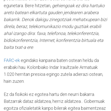
egunetara. Bere hitzetan,
gehiengoak ez dira hartuko
areto batean elkartuta gauden jendearen arabera
bakarrik. Denok dakigu zinegotziak mehatxupean bizi
direla, beraz, telekomunikazio modu guztiak erabili
ahal izango dira: faxa, telefonoa, telekonferentzia,
bidiokonferentzia, Internet, konferentzia birtuala eta
baita txat-a ere
.
FARC-ek
egindako kanpaina baten ostean heldu da
erabaki hau. Kolonbiako Indar Iraultzaile Armatuak
1.020 herritan presioa egingo zutela adierazi ostean,
hain zuzen.
Ez da fisikoki ez egotea hartu den neurri bakarra.
Batzarrak dataz aldatzea, herriz aldatzea... Gobernuak
egoitza ofizialetatik kanpo bilerak egitea baimentzeaz