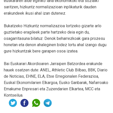
euskararen alde eginiko lana ekonomikoki eta sozialki
saritzen, hizkuntz normalizazioan inplikaturik dauden
erakundeek ikusi ahal izan dutenez.
Bukatzeko Hizkuntz normalizazioa lortzeko gizarte arlo
guztietako eragileek parte hartzeko deia egin du,
osagarritasuna bilatuz: Denok beharrezkoak gara prozesu
honetan eta denon ahaleginen bidez lortu ahal izango dugu
gure hizkuntzak bere garapen osoa izatea.
Bai Euskarari Akordioaren Jarraipen Batzordea erakunde
hauek osatzen dute: ANEL, Athletic Club Bilbao, BBK, Diario
de Noticias, EHNE, ELA, Etxe Erregionalen Federazioa,
Euskal Ekonomilarien Elkargoa, Eusko Ganbarak, Nafarroako
Emakume Enpresari eta Zuzendarien Elkartea, MCC eta
Kontseilua.