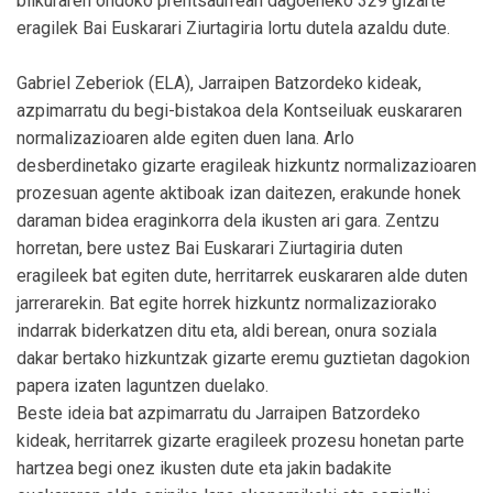
bilkuraren ondoko prentsaurrean dagoeneko 329 gizarte
eragilek Bai Euskarari Ziurtagiria lortu dutela azaldu dute.
Gabriel Zeberiok (ELA), Jarraipen Batzordeko kideak,
azpimarratu du begi-bistakoa dela Kontseiluak euskararen
normalizazioaren alde egiten duen lana. Arlo
desberdinetako gizarte eragileak hizkuntz normalizazioaren
prozesuan agente aktiboak izan daitezen, erakunde honek
daraman bidea eraginkorra dela ikusten ari gara. Zentzu
horretan, bere ustez Bai Euskarari Ziurtagiria duten
eragileek bat egiten dute, herritarrek euskararen alde duten
jarrerarekin. Bat egite horrek hizkuntz normalizaziorako
indarrak biderkatzen ditu eta, aldi berean, onura soziala
dakar bertako hizkuntzak gizarte eremu guztietan dagokion
papera izaten laguntzen duelako.
Beste ideia bat azpimarratu du Jarraipen Batzordeko
kideak, herritarrek gizarte eragileek prozesu honetan parte
hartzea begi onez ikusten dute eta jakin badakite