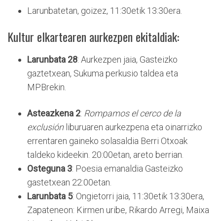
Larunbatetan, goizez, 11:30etik 13:30era.
Kultur elkartearen aurkezpen ekitaldiak:
Larunbata 28
: Aurkezpen jaia, Gasteizko
gaztetxean, Sukuma perkusio taldea eta
MPBrekin.
Asteazkena 2
:
Rompamos el cerco de la
exclusión
liburuaren aurkezpena eta oinarrizko
errentaren gaineko solasaldia Berri Otxoak
taldeko kideekin. 20:00etan, areto berrian.
Osteguna 3
: Poesia emanaldia Gasteizko
gastetxean 22:00etan.
Larunbata 5
: Ongietorri jaia, 11:30etik 13:30era,
Zapateneon: Kirmen uribe, Rikardo Arregi, Maixa