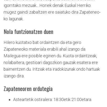
igorritako mezuak... Horiek denak Euskal Herriko
mugez gaindi zabaltzen ere saiatuko dira Zapateneo-
ko lagunak.
Nola funtzionatzen duen
Hilero kuotatxo bat ordaintzen da eta gero
Zapateneoko materiala erabili ahal izango da.
Mailegua ere posible eginen du. Kuota ordaintzeak,
nolabaitera, gestioari dagozkion gauzak esatera ere
baimentzen du. Iritziak eta iradokizunak ondo hartuak
izango dira.
Zapateneoren ordutegia
Asteartetik ostiralera: 18:30etik 21:00etara.