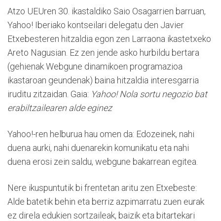
Atzo UEUren 30. ikastaldiko Saio Osagarrien barruan,
Yahoo! Iberiako kontseilari delegatu den Javier
Etxebesteren hitzaldia egon zen Larraona ikastetxeko
Areto Nagusian. Ez zen jende asko hurbildu bertara
(gehienak Webgune dinamikoen programazioa
ikastaroan geundenak) baina hitzaldia interesgarria
iruditu zitzaidan. Gaia:
Yahoo! Nola sortu negozio bat
erabiltzailearen alde eginez
Yahoo!-ren helburua hau omen da: Edozeinek, nahi
duena aurki, nahi duenarekin komunikatu eta nahi
duena erosi zein saldu, webgune bakarrean egitea.
Nere ikuspuntutik bi frentetan aritu zen Etxebeste:
Alde batetik behin eta berriz azpimarratu zuen eurak
ez direla edukien sortzaileak, baizik eta bitartekari