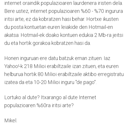
internet oraindik populazioaren laurdenera iristen dela.
Bere ustez, internet populazioaren %60 - %70 ingurura
iritsi arte, ez da kobratzen hasi behar. Hortxe ikusten
du posta kontuetan euren leiakide den Hotmail-en
akatsa: Hotmail-ek doako kontuen edukia 2 Mb-ra jeitsi
du eta hortik gorakoa kobratzen hasi da.
Honen inguruan ere datu batzuk eman zituen. Iaz
Yahoo!-k 218 Milioi erabiltzaile izan zituen, eta euren
helburua hortik 80 Milioi erabiltzaile aktibo erregistratu
izatea da eta 10-20 Milioi inguru "de pago".
Lortuko al dute? Itxarango al dute Internet
populazioaren %60ra iritsi arte?
Mikel.