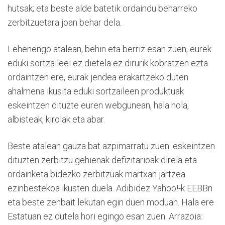
hutsak; eta beste alde batetik ordaindu beharreko
zerbitzuetara joan behar dela.
Lehenengo atalean, behin eta berriz esan zuen, eurek
eduki sortzaileei ez dietela ez dirurik kobratzen ezta
ordaintzen ere, eurak jendea erakartzeko duten
ahalmena ikusita eduki sortzaileen produktuak
eskeintzen dituzte euren webgunean, hala nola,
albisteak, kirolak eta abar.
Beste atalean gauza bat azpimarratu zuen: eskeintzen
dituzten zerbitzu gehienak defizitarioak direla eta
ordainketa bidezko zerbitzuak martxan jartzea
ezinbestekoa ikusten duela. Adibidez Yahoo!-k EEBBn
eta beste zenbait lekutan egin duen moduan. Hala ere
Estatuan ez dutela hori egingo esan zuen. Arrazoia: