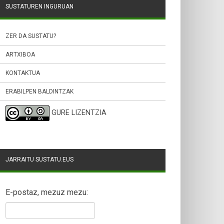
SUSTATUREN INGURUAN
ZER DA SUSTATU?
ARTXIBOA
KONTAKTUA
ERABILPEN BALDINTZAK
GURE LIZENTZIA
JARRAITU SUSTATU.EUS
E-postaz, mezuz mezu: