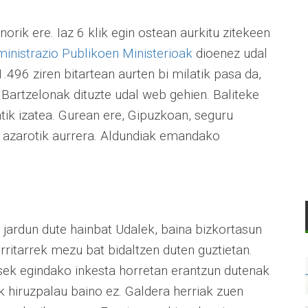
norik ere. Iaz 6 klik egin ostean aurkitu zitekeen
inistrazio Publikoen Ministerioak
dioenez udal
.496 ziren bitartean aurten bi milatik pasa da,
artzelonak dituzte udal web gehien. Baliteke
ik izatea. Gurean ere, Gipuzkoan, seguru
 azarotik aurrera. Aldundiak emandako
n jardun dute hainbat Udalek, baina bizkortasun
rritarrek mezu bat bidaltzen duten guztietan.
aisek egindako inkesta horretan erantzun dutenak
k hiruzpalau baino ez. Galdera herriak zuen