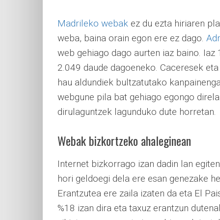
Madrileko webak
ez du ezta hiriaren pla
weba, baina orain egon ere ez dago.
Adm
web gehiago dago aurten iaz baino. Iaz 1
2.049 daude dagoeneko. Caceresek eta B
hau aldundiek bultzatutako kanpainengat
webgune pila bat gehiago egongo direla
dirulaguntzek lagunduko dute horretan.
Webak bizkortzeko ahaleginean
Internet bizkorrago izan dadin lan egite
hori geldoegi dela ere esan genezake he
Erantzutea ere zaila izaten da eta El P
%18 izan dira eta taxuz erantzun dutena