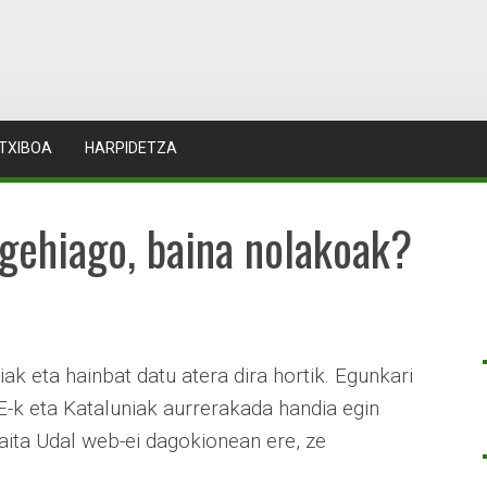
TXIBOA
HARPIDETZA
 gehiago, baina nolakoak?
ak eta hainbat datu atera dira hortik. Egunkari
E-k eta Kataluniak aurrerakada handia egin
aita Udal web-ei dagokionean ere, ze