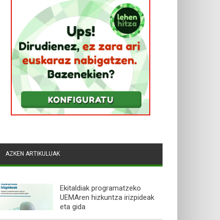
AZKEN ARTIKULUAK
Ekitaldiak programatzeko
UEMAren hizkuntza irizpideak
eta gida