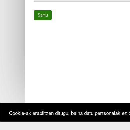
Sartu
Cookie-ak erabiltzen ditugu, baina datu pertsonalak ez