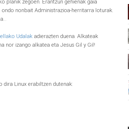
eko planik zegoen. Erantzun gehienak gaia
n ondo nonbait Administrazioa-herritarra loturak.
...
ellako Udalak
adierazten duena. Alkateak
a nor izango alkatea eta Jesus Gil y Gil!
o dira Linux erabiltzen dutenak: