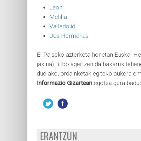
Leon
Melilla
Valladolid
Dos Hermanas
El Paiseko azterketa honetan Euskal Herr
jakina) Bilbo agertzen da bakarrik leh
duelako, ordainketak egiteko aukera em
Informazio Gizartean
egotea gura badugu
ERANTZUN