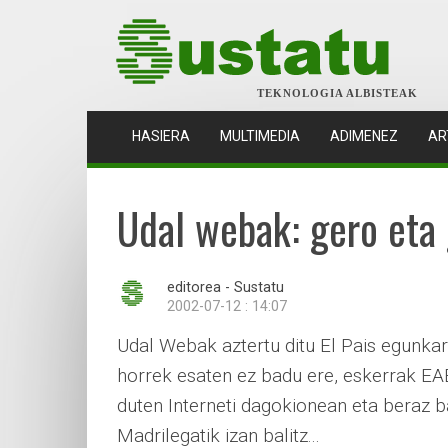
TEKNOLOGIA ALBISTEAK
(CURRENT)
HASIERA
MULTIMEDIA
ADIMENEZ
AR
Udal webak: gero eta
editorea - Sustatu
2002-07-12 : 14:07
Udal Webak aztertu ditu El Pais egunkari
horrek esaten ez badu ere, eskerrak EA
duten Interneti dagokionean eta beraz b
Madrilegatik izan balitz...