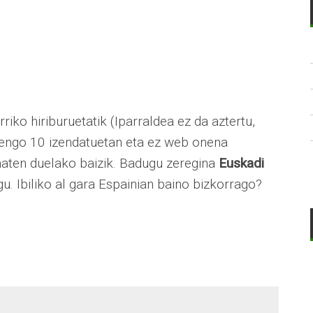
iko hiriburuetatik (Iparraldea ez da aztertu,
enengo 10 izendatuetan eta ez web onena
aten duelako baizik. Badugu zeregina
Euskadi
. Ibiliko al gara Espainian baino bizkorrago?