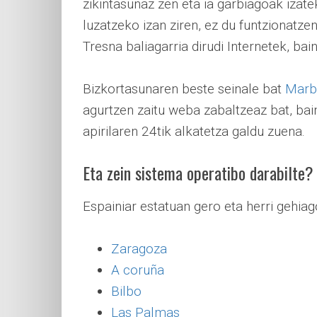
zikintasunaz zen eta ia garbiagoak izat
luzatzeko izan ziren, ez du funtzionatze
Tresna baliagarria dirudi Internetek, baina
Bizkortasunaren beste seinale bat
Marb
agurtzen zaitu weba zabaltzeaz bat, bain
apirilaren 24tik alkatetza galdu zuena.
Eta zein sistema operatibo darabilte?
Espainiar estatuan gero eta herri gehiag
Zaragoza
A coruña
Bilbo
Las Palmas