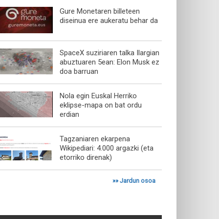
Gure Monetaren billeteen
diseinua ere aukeratu behar da
SpaceX suziriaren talka Ilargian
abuztuaren 5ean: Elon Musk ez
doa barruan
Nola egin Euskal Herriko
eklipse-mapa on bat ordu
erdian
Tagzaniaren ekarpena
Wikipediari: 4.000 argazki (eta
etorriko direnak)
»»
Jardun osoa