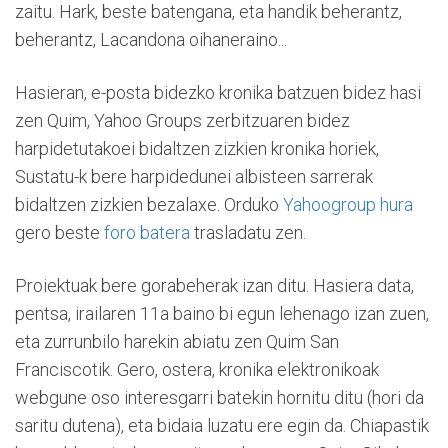
zaitu. Hark, beste batengana, eta handik beherantz,
beherantz, Lacandona oihaneraino...
Hasieran, e-posta bidezko kronika batzuen bidez hasi
zen Quim, Yahoo Groups zerbitzuaren bidez
harpidetutakoei bidaltzen zizkien kronika horiek,
Sustatu-k bere harpidedunei albisteen sarrerak
bidaltzen zizkien bezalaxe. Orduko
Yahoogroup hura
gero beste
foro batera
trasladatu zen.
Proiektuak bere gorabeherak izan ditu. Hasiera data,
pentsa, irailaren 11a baino bi egun lehenago izan zuen,
eta zurrunbilo harekin abiatu zen Quim San
Franciscotik. Gero, ostera, kronika elektronikoak
webgune oso interesgarri batekin hornitu ditu (hori da
saritu dutena), eta bidaia luzatu ere egin da. Chiapastik