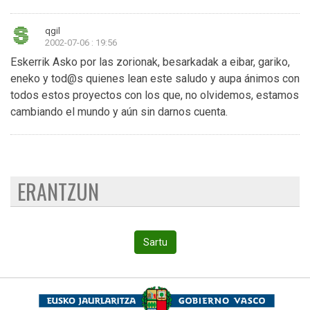
qgil
2002-07-06 : 19:56
Eskerrik Asko por las zorionak, besarkadak a eibar, gariko,
eneko y tod@s quienes lean este saludo y aupa ánimos con
todos estos proyectos con los que, no olvidemos, estamos
cambiando el mundo y aún sin darnos cuenta.
ERANTZUN
Sartu