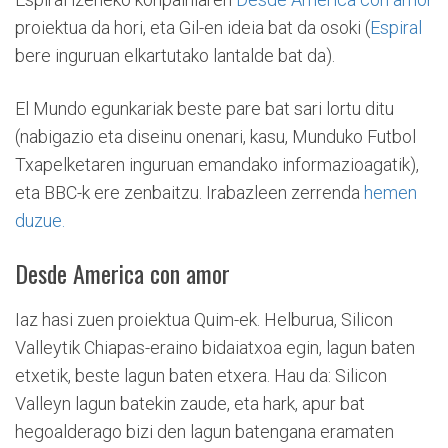
proiektua da hori, eta Gil-en ideia bat da osoki (
Espiral
bere inguruan elkartutako lantalde bat da).
El Mundo egunkariak beste pare bat sari lortu ditu
(nabigazio eta diseinu onenari, kasu, Munduko Futbol
Txapelketaren inguruan emandako informazioagatik),
eta BBC-k ere zenbaitzu. Irabazleen zerrenda
hemen
duzue.
Desde America con amor
Iaz hasi zuen proiektua Quim-ek. Helburua, Silicon
Valleytik Chiapas-eraino bidaiatxoa egin, lagun baten
etxetik, beste lagun baten etxera. Hau da: Silicon
Valleyn lagun batekin zaude, eta hark, apur bat
hegoalderago bizi den lagun batengana eramaten