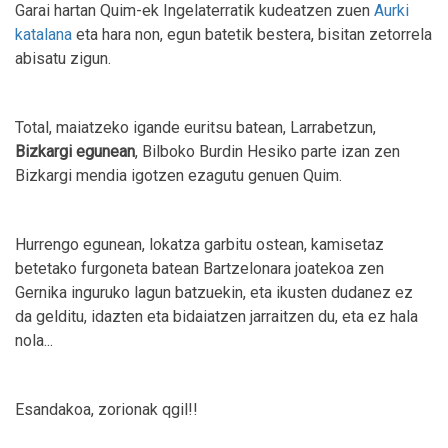
Garai hartan Quim-ek Ingelaterratik kudeatzen zuen
Aurki
katalana
eta hara non, egun batetik bestera, bisitan zetorrela
abisatu zigun.
Total, maiatzeko igande euritsu batean, Larrabetzun,
Bizkargi egunean
, Bilboko Burdin Hesiko parte izan zen
Bizkargi mendia igotzen ezagutu genuen Quim.
Hurrengo egunean, lokatza garbitu ostean, kamisetaz
betetako furgoneta batean Bartzelonara joatekoa zen
Gernika inguruko lagun batzuekin, eta ikusten dudanez ez
da gelditu, idazten eta bidaiatzen jarraitzen du, eta ez hala
nola...
Esandakoa, zorionak qgil!!