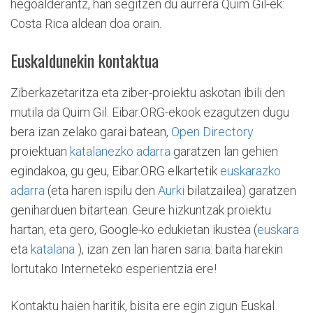
hegoalderantz, han segitzen du aurrera Quim Gil-ek:
Costa Rica aldean doa orain.
Euskaldunekin kontaktua
Ziberkazetaritza eta ziber-proiektu askotan ibili den
mutila da Quim Gil. Eibar.ORG-ekook ezagutzen dugu
bera izan zelako garai batean,
Open Directory
proiektuan
katalanezko adarra
garatzen lan gehien
egindakoa, gu geu, Eibar.ORG elkartetik
euskarazko
adarra
(eta haren ispilu den
Aurki
bilatzailea) garatzen
geniharduen bitartean. Geure hizkuntzak proiektu
hartan, eta gero, Google-ko edukietan ikustea (
euskara
eta
katalana
), izan zen lan haren saria: baita harekin
lortutako Interneteko esperientzia ere!
Kontaktu haien haritik, bisita ere egin zigun Euskal