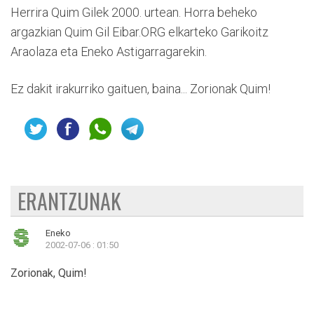
Herrira Quim Gilek 2000. urtean. Horra beheko
argazkian Quim Gil Eibar.ORG elkarteko Garikoitz
Araolaza eta Eneko Astigarragarekin.
Ez dakit irakurriko gaituen, baina... Zorionak Quim!
ERANTZUNAK
Eneko
2002-07-06 : 01:50
Zorionak, Quim!