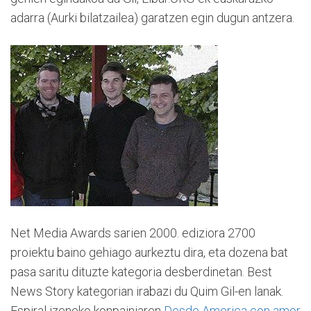
adarra (Aurki bilatzailea) garatzen egin dugun antzera.
Net Media Awards sarien 2000. ediziora 2700
proiektu baino gehiago aurkeztu dira, eta dozena bat
pasa saritu dituzte kategoria desberdinetan. Best
News Story kategorian irabazi du Quim Gil-en lanak.
Espiral izeneko konpainiaren
Desde America con amor