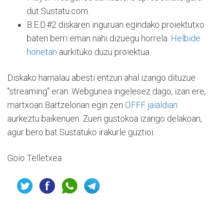
dut Sustatu.com.
B.E.D.#2 diskaren inguruan egindako proiektutxo
baten berri eman nahi dizuegu horrela.
Helbide
honetan
aurkituko duzu proiektua.
Diskako hamalau abesti entzun ahal izango dituzue
"streaming" eran. Webgunea ingelesez dago, izan ere,
martxoan Bartzelonan egin zen
OFFF jaialdian
aurkeztu baikenuen. Zuen gustokoa izango delakoan,
agur bero bat Sustatuko irakurle guztioi.
Goio Telletxea