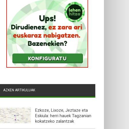
AZKEN ARTIKULUAK
Ezkoze, Lixoze, Jeztaze eta
Eskiula: herri hauek Tagzanian
kokatzeko zalantzak