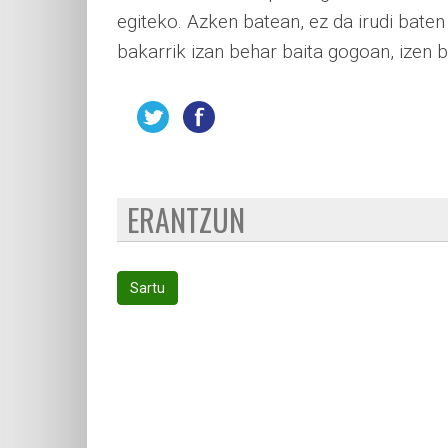
egiteko. Azken batean, ez da irudi baten
bakarrik izan behar baita gogoan, izen 
ERANTZUN
Sartu