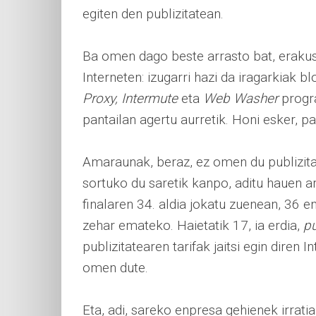
egiten den publizitatean.
Ba omen dago beste arrasto bat, erakus
Interneten: izugarri hazi da iragarkiak 
Proxy, Intermute
eta
Web Washer
progra
pantailan agertu aurretik. Honi esker, p
Amaraunak, beraz, ez omen du publizitat
sortuko du saretik kanpo, aditu hauen 
finalaren 34. aldia jokatu zuenean, 36 e
zehar emateko. Haietatik 17, ia erdia,
p
publizitatearen tarifak jaitsi egin diren
omen dute.
Eta, adi, sareko enpresa gehienek irrat