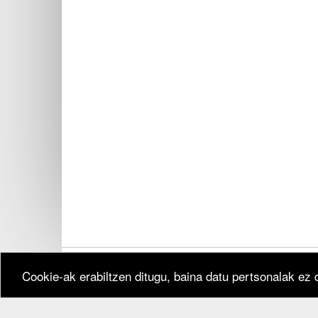
Cookie-ak erabiltzen ditugu, baina datu pertsonalak ez