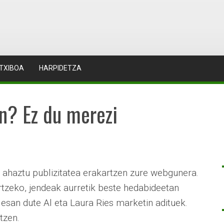
TXIBOA
HARPIDETZA
en? Ez du merezi
 ahaztu publizitatea erakartzen zure webgunera.
artzeko, jendeak aurretik beste hedabideetan
 esan dute Al eta Laura Ries marketin adituek.
tzen.