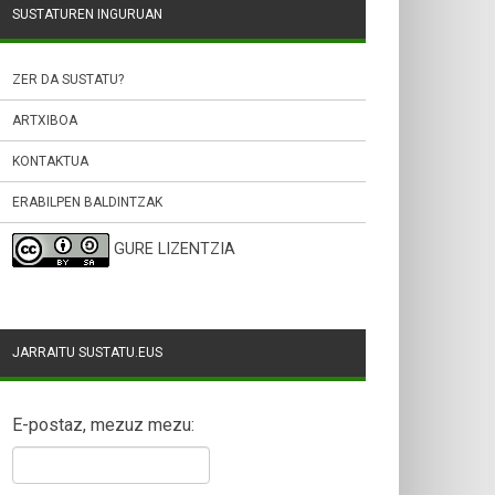
SUSTATUREN INGURUAN
ZER DA SUSTATU?
ARTXIBOA
KONTAKTUA
ERABILPEN BALDINTZAK
GURE LIZENTZIA
JARRAITU SUSTATU.EUS
E-postaz, mezuz mezu: