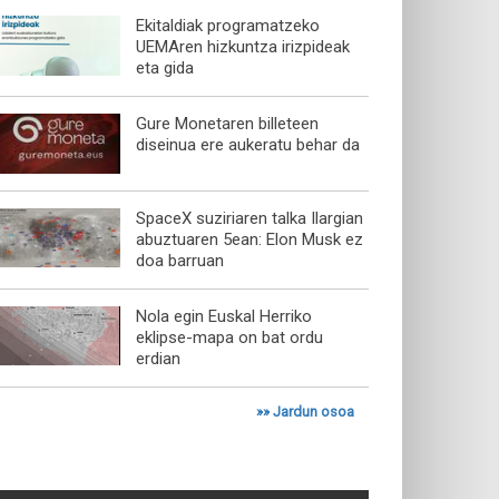
Ekitaldiak programatzeko
UEMAren hizkuntza irizpideak
eta gida
Gure Monetaren billeteen
diseinua ere aukeratu behar da
SpaceX suziriaren talka Ilargian
abuztuaren 5ean: Elon Musk ez
doa barruan
Nola egin Euskal Herriko
eklipse-mapa on bat ordu
erdian
»»
Jardun osoa