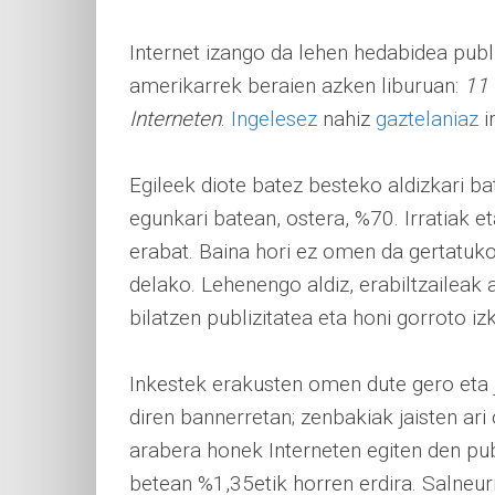
Internet izango da lehen hedabidea pub
amerikarrek beraien azken liburuan:
11 
Interneten
.
Ingelesez
nahiz
gaztelaniaz
i
Egileek diote batez besteko aldizkari b
egunkari batean, ostera, %70. Irratiak eta
erabat. Baina hori ez omen da gertatuko 
delako. Lehenengo aldiz, erabiltzaileak
bilatzen publizitatea eta honi gorroto i
Inkestek erakusten omen dute gero eta j
diren bannerretan; zenbakiak jaisten ari
arabera honek Interneten egiten den publi
betean %1,35etik horren erdira. Salneurr