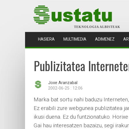
TEKNOLOGIA ALBISTEAK
(CURRENT)
HASIERA
MULTIMEDIA
ADIMENEZ
AR
Publizitatea Internet
Joxe Aranzabal
2002-06-25 : 12:06
Marka bat sortu nahi baduzu Interneten,
Ez erabili zure webgunea publizitatea j
ikusi duena. Ez du funtzionatuko. Horixe
Gai hau interesatzen bazaizu, segi irakur