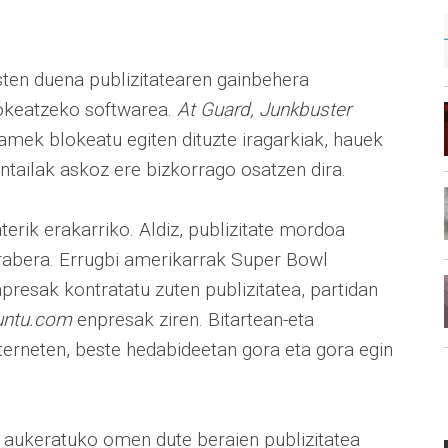
ten duena publizitatearen gainbehera
blokeatzeko softwarea.
At Guard, Junkbuster
mek blokeatu egiten dituzte iragarkiak, hauek
antailak askoz ere bizkorrago osatzen dira.
erik erakarriko. Aldiz, publizitate mordoa
arabera. Errugbi amerikarrak Super Bowl
npresak kontratatu zuten publizitatea, partidan
untu.com
enpresak ziren. Bitartean-eta
 Interneten, beste hedabideetan gora eta gora egin
ia aukeratuko omen dute beraien publizitatea