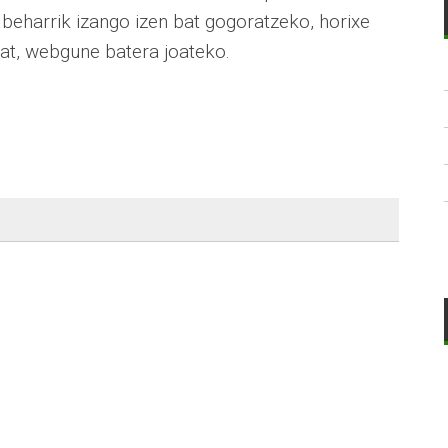
 beharrik izango izen bat gogoratzeko, horixe
bat, webgune batera joateko.