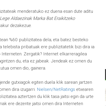
lizitateak menderatuko ez duena esan dute aditu
Lege Aldaezinak Marka Bat Eraikitzeko
rakur dezakezue.
atean %60 publizitatea dela; eta batez besteko
 telebista pribatuak ere publizitatetik bizi dira ia
Interneten. Zergatik? Internet elkarreragilea
 agintzen du, eta ez jabeak. Jendeak ez omen du
zkutua omen dio, gainera.
ende gutxiagok egiten duela klik sarean jartzen
 omen dira izugarri.
Nielsen/NetRatings
etxearen
zitatea aztertzen du klik tasa jaitsi egin da urte
iak ere dezente jaitsi omen dira Interneten