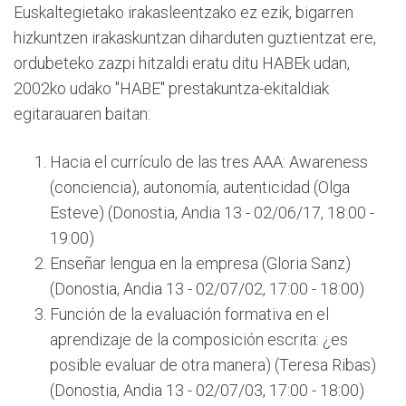
Euskaltegietako irakasleentzako ez ezik, bigarren
hizkuntzen irakaskuntzan diharduten guztientzat ere,
ordubeteko zazpi hitzaldi eratu ditu HABEk udan,
2002ko udako "HABE" prestakuntza-ekitaldiak
egitarauaren baitan:
Hacia el currículo de las tres AAA: Awareness
(conciencia), autonomía, autenticidad (Olga
Esteve) (Donostia, Andia 13 - 02/06/17, 18:00 -
19:00)
Enseñar lengua en la empresa (Gloria Sanz)
(Donostia, Andia 13 - 02/07/02, 17:00 - 18:00)
Función de la evaluación formativa en el
aprendizaje de la composición escrita: ¿es
posible evaluar de otra manera) (Teresa Ribas)
(Donostia, Andia 13 - 02/07/03, 17:00 - 18:00)