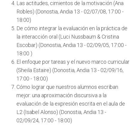
Las actitudes, cimientos de la motivación (Ana
Robles) (Donostia, Andia 13 - 02/07/08, 17:00 -
18:00)
De cómo integrar la evaluación en la práctica de
la interacción oral (Luci Nussbaum & Cristina
Escobar) (Donostia, Andia 13 - 02/09/05, 17:00 -
18:00 )
El enfoque por tareas y el nuevo marco curricular
(Sheila Estaire) (Donostia, Andia 13 - 02/09/16,
17:00 - 18:00)
Cómo lograr que nuestros alumnos escriban
mejor: una aproximación discursiva a la
evaluación de la expresión escrita en el aula de
L2 (Isabel Alonso) (Donostia, Andia 13 -
02/09/24, 17:00 - 18:00)