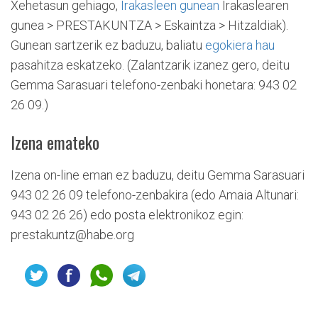
Xehetasun gehiago,
Irakasleen gunean
Irakaslearen
gunea > PRESTAKUNTZA > Eskaintza > Hitzaldiak).
Gunean sartzerik ez baduzu, baliatu
egokiera hau
pasahitza eskatzeko. (Zalantzarik izanez gero, deitu
Gemma Sarasuari telefono-zenbaki honetara: 943 02
26 09.)
Izena emateko
Izena on-line eman ez baduzu, deitu Gemma Sarasuari
943 02 26 09 telefono-zenbakira (edo Amaia Altunari:
943 02 26 26) edo posta elektronikoz egin:
prestakuntz@habe.org