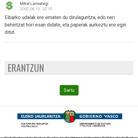
Mikel Larreategi
2002-06-13 : 22:10
Eibarko udalak ere ematen du dirulaguntza, edo neri
behintzat hori esan didate, eta paperak aurkeztu ere egin
ditut.
ERANTZUN
Sartu