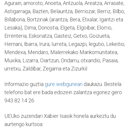
Agurain, amoroto, Anoeta, Antzuola, Areatza, Arrasate,
Astigarraga, Bazten, Belauntza, Berriozar, Berriz, Bilbo,
Billabona, Bortziriak (arantza, Bera, Etxalar, Igantzi eta
Lesaka), Dima, Donostia, Elgeta, Elgoibar, Elorrio,
Errenteria, Eskoriatza, Gasteiz, Getxo, Goizueta,
Hernani, Ibarra, Irura, Iurreta, Legazpi, legutio, Lekeitio,
Mendexa, Mendaro, Malerrekako Mankomunitatea,
Muxika, Lizarra, Oiartzun, Ondarru, otxandio, Pasaia,
urretxu, Zaldibar, Zegama eta Zizurkil.
Informazio guztia
gure webgunean
daukazu. Bestela
telefono bat ere bada edozein zalantza egonez gero:
943 82 14 26.
UEUko zuzendari Xabier Isasik honela aurkeztu du
aurtengo kurtsoa: