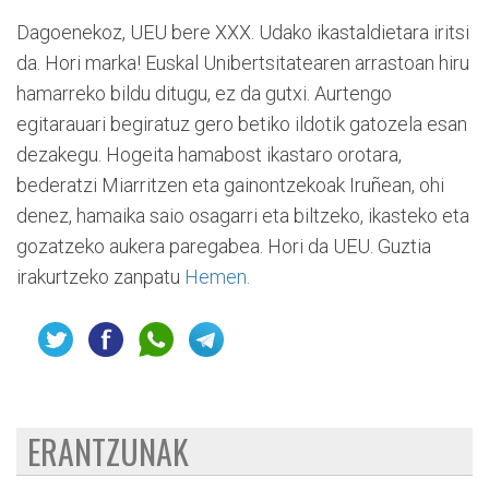
Dagoenekoz, UEU bere XXX. Udako ikastaldietara iritsi
da. Hori marka! Euskal Unibertsitatearen arrastoan hiru
hamarreko bildu ditugu, ez da gutxi. Aurtengo
egitarauari begiratuz gero betiko ildotik gatozela esan
dezakegu. Hogeita hamabost ikastaro orotara,
bederatzi Miarritzen eta gainontzekoak Iruñean, ohi
denez, hamaika saio osagarri eta biltzeko, ikasteko eta
gozatzeko aukera paregabea. Hori da UEU. Guztia
irakurtzeko zanpatu
Hemen.
ERANTZUNAK